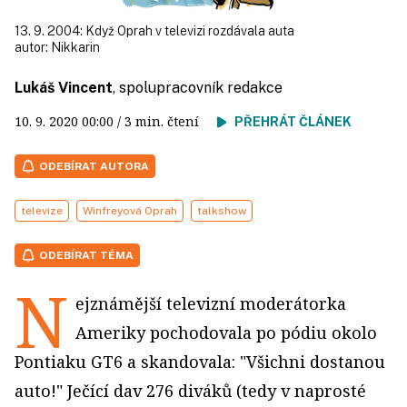
13. 9. 2004: Když Oprah v televizi rozdávala auta
autor:
Nikkarin
Lukáš Vincent
, spolupracovník redakce
10. 9. 2020
00:00
/ 3 min. čtení
PŘEHRÁT ČLÁNEK
ODEBÍRAT AUTORA
televize
Winfreyová Oprah
talkshow
ODEBÍRAT TÉMA
N
ejznámější televizní moderátorka
Ameriky pochodovala po pódiu okolo
Pontiaku GT6 a skandovala: "Všichni dostanou
auto!" Ječící dav 276 diváků (tedy v naprosté