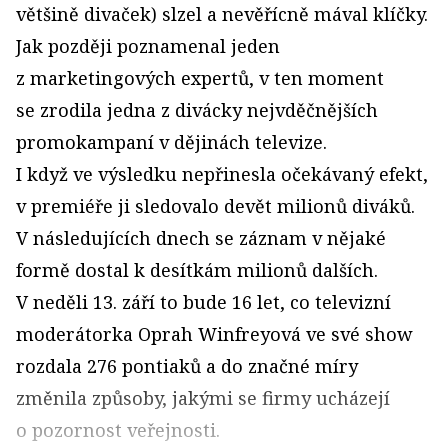
většině divaček) slzel a nevěřícně mával klíčky.
Jak později poznamenal jeden
z marketingových expertů, v ten moment
se zrodila jedna z divácky nejvděčnějších
promokampaní v dějinách televize.
I když ve výsledku nepřinesla očekávaný efekt,
v premiéře ji sledovalo devět milionů diváků.
V následujících dnech se záznam v nějaké
formě dostal k desítkám milionů dalších.
V neděli 13. září to bude 16 let, co televizní
moderátorka Oprah Winfreyová ve své show
rozdala 276 pontiaků a do značné míry
změnila způsoby, jakými se firmy ucházejí
o pozornost veřejnosti.