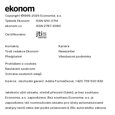
Copyright
©1996-2026
Economia, a.s.
Týdeník Ekonom
ISSN 1210-0714
ekonom.cz
ISSN 2787-9380
Certifikováno:
Kontakty
Kariéra
Tiráž redakce Ekonom
Newsletter
Předplatné
Všeobecné podmínky
Prohlášení o cookies
Nastavení soukromí
Ochrana osobních údajů
Inzerce
, obchodní garant:
Adéla Formáčková
,
+420 739 500 832
Jakékoliv užití obsahu, včetně převzetí článků, je bez souhlasu
Economia, a.s. zapovězeno. Bez souhlasu Economia, a.s. je
zapovězeno též rozmnožování obsahu pro účely automatizované
analýzy textů nebo dat podle ustanovení § 39c autorského zákona.