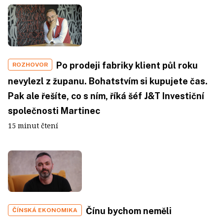
Po prodeji fabriky klient půl roku
ROZHOVOR
nevylezl z županu. Bohatstvím si kupujete čas.
Pak ale řešíte, co s ním, říká šéf J&T Investiční
společnosti Martinec
15 minut čtení
Čínu bychom neměli
ČÍNSKÁ EKONOMIKA