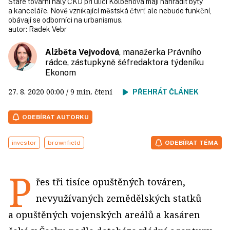
Staré tovární haly ČKD při ulici Kolbenova mají nahradit byty
a kanceláře. Nově vznikající městská čtvrť ale nebude funkční,
obávají se odborníci na urbanismus.
autor:
Radek Vebr
Alžběta Vejvodová
, manažerka Právního
rádce, zástupkyně šéfredaktora týdeníku
Ekonom
27. 8. 2020
00:00
/ 9 min. čtení
PŘEHRÁT ČLÁNEK
ODEBÍRAT AUTORKU
investor
brownfield
ODEBÍRAT TÉMA
P
řes tři tisíce opuštěných továren,
nevyužívaných zemědělských statků
a opuštěných vojenských areálů a kasáren