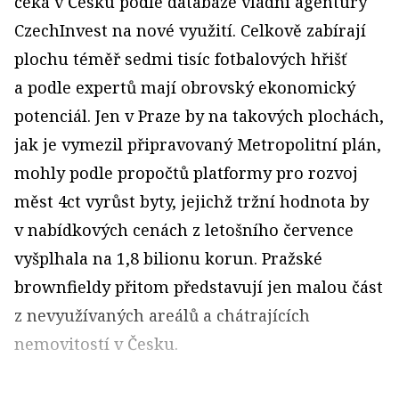
čeká v Česku podle databáze vládní agentury
CzechInvest na nové využití. Celkově zabírají
plochu téměř sedmi tisíc fotbalových hřišť
a podle expertů mají obrovský ekonomický
potenciál. Jen v Praze by na takových plochách,
jak je vymezil připravovaný Metropolitní plán,
mohly podle propočtů platformy pro rozvoj
měst 4ct vyrůst byty, jejichž tržní hodnota by
v nabídkových cenách z letošního července
vyšplhala na 1,8 bilionu korun. Pražské
brownfieldy přitom představují jen malou část
z nevyužívaných areálů a chátrajících
nemovitostí v Česku.