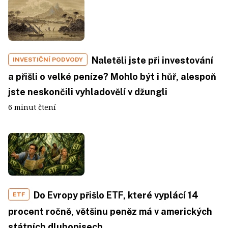
Naletěli jste při investování
INVESTIČNÍ PODVODY
a přišli o velké peníze? Mohlo být i hůř, alespoň
jste neskončili vyhladovělí v džungli
6 minut čtení
Do Evropy přišlo ETF, které vyplácí 14
ETF
procent ročně, většinu peněz má v amerických
státních dluhopisech