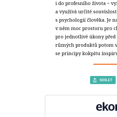
i do profesního života − v
a využívá určité souvislos
s psychologií člověka. Je n
v něm moc prostoru pro ch
pro jednotlivé úkony před u
různých produktů potom v
se principy kokpitu inspiru
SDÍLET