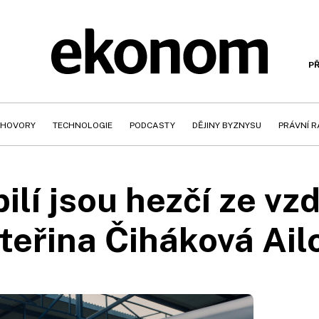
PŘ
HOVORY
TECHNOLOGIE
PODCASTY
DĚJINY BYZNYSU
PRÁVNÍ 
ilí jsou hezčí ze vz
teřina Čiháková Ail