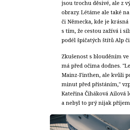
jsou trochu děsivé, ale z 
obrazy. Létáme ale také n
či Německa, kde je krásná p
s tím, že cestou zažívá i s
podél špičatých štítů Alp č
Zkušenost s blouděním ve
má před očima dodnes. "Le
Mainz-Finthen, ale kvůli p
minut před přistáním," vz
Kateřina Čiháková Ailová le
a nebyl to prý nijak příjem