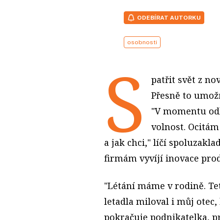
ODEBÍRAT AUTORKU
osobnosti
S
patřit svět z no
Přesně to umožň
"V momentu odl
volnost. Ocitám
a jak chci," líčí spoluzakl
firmám vyvíjí inovace prod
"Létání máme v rodině. Tet
letadla miloval i můj otec, 
pokračuje podnikatelka, p