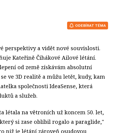
ODEBÍRAT TÉMA
vé perspektivy a vidět nové souvislosti.
uje Kateřině Čihákové Ailové létání.
epení od země získávám absolutní
 se ve 3D realitě a můžu letět, kudy, kam
adatelka společnosti IdeaSense, která
uktů a služeb.
a létala na větroních už koncem 50. let,
který si zase oblíbil rogalo a paraglide,"
ro niž je létání zároveň osudovou