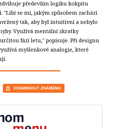
yzdvihuje především logiku kokpitu
ti. "Líbí se mi, jakým způsobem zachází
avržený tak, aby byl intuitivní a nebylo
yby. Využívá mentální zkratky
rčitou fází letu," popisuje. Při designu
yužívá myšlenkové analogie, které
jí.
ODEMKNOUT ZNÁMÉMU