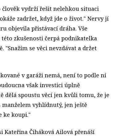
 člověk vydrží řešit nelehkou situaci
káže zadržet, když jde o život." Nervy jí
ru objevila přistávací dráha. Vše
 této zkušenosti čerpá podnikatelka
ě. "Snažím se věci nevzdávat a držet
rkované v garáži nemá, není to podle ní
udoucna však investici úplně
ě dělá spoustu věcí jen kvůli tomu, že je
s manželem vyhlídnutý, jen ještě
e ke koupi."
si Kateřina Čiháková Ailová přenáší