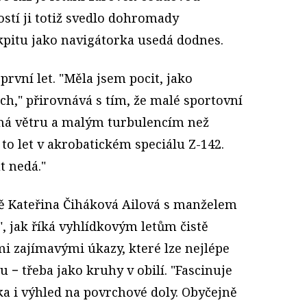
ostí ji totiž svedlo dohromady
pitu jako navigátorka usedá dodnes.
 první let. "Měla jsem pocit, jako
h," přirovnává s tím, že malé sportovní
há větru a malým turbulencím než
l to let v akrobatickém speciálu Z-142.
t nedá."
 Kateřina Čiháková Ailová s manželem
, jak říká vyhlídkovým letům čistě
i zajímavými úkazy, které lze nejlépe
 − třeba jako kruhy v obilí. "Fascinuje
a i výhled na povrchové doly. Obyčejně