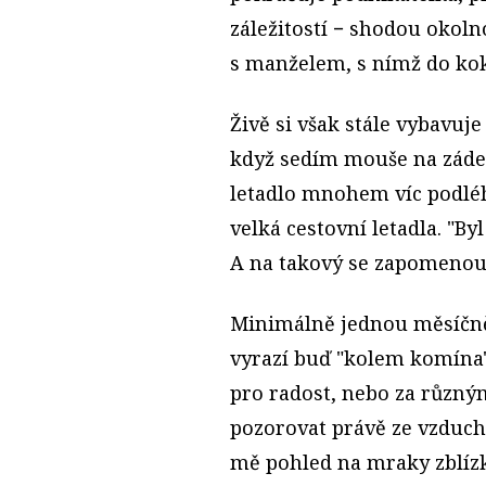
záležitostí − shodou okoln
s manželem, s nímž do kok
Živě si však stále vybavuje
když sedím mouše na zádec
letadlo mnohem víc podlé
velká cestovní letadla. "By
A na takový se zapomenou
Minimálně jednou měsíčně
vyrazí buď "kolem komína"
pro radost, nebo za různým
pozorovat právě ze vzduchu
mě pohled na mraky zblízk