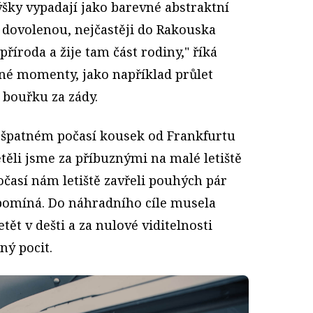
výšky vypadají jako barevné abstraktní
a dovolenou, nejčastěji do Rakouska
říroda a žije tam část rodiny," říká
ilné momenty, jako například průlet
i bouřku za zády.
 špatném počasí kousek od Frankfurtu
těli jsme za příbuznými na malé letiště
očasí nám letiště zavřeli pouhých pár
pomíná. Do náhradního cíle musela
tět v dešti a za nulové viditelnosti
ný pocit.