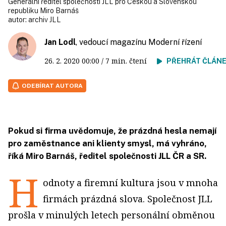
Generální ředitel společnosti JLL pro Českou a Slovenskou
republiku Miro Barnáš
autor:
archiv JLL
Jan Lodl
, vedoucí magazínu Moderní řízení
26. 2. 2020
00:00
/ 7 min. čtení
PŘEHRÁT ČLÁN
ODEBÍRAT AUTORA
Pokud si firma uvědomuje, že prázdná hesla nemají
pro zaměstnance ani klienty smysl, má vyhráno,
říká Miro Barnáš, ředitel společnosti JLL ČR a SR.
H
odnoty a firemní kultura jsou v mnoha
firmách prázdná slova. Společnost JLL
prošla v minulých letech personální obměnou