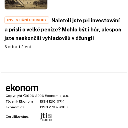
Naletěli jste při investování
INVESTIČNÍ PODVODY
a přišli o velké peníze? Mohlo být i hůř, alespoň
jste neskončili vyhladovělí v džungli
6 minut čtení
Copyright
©1996-2026
Economia, a.s.
Týdeník Ekonom
ISSN 1210-0714
ekonom.cz
ISSN 2787-9380
Certifikováno: