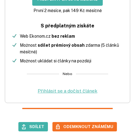
První 2 měsíce, pak 149 Kč měsíčně
S předplatným získáte
Web Ekonom.cz
bez reklam
Možnost
sdílet prémiový obsah
zdarma (5 článků
měsíčně)
Možnost ukládat si články na později
Nebo
Přihlásit se a dočíst článek
SDÍLET
ODEMKNOUT ZNÁMÉMU