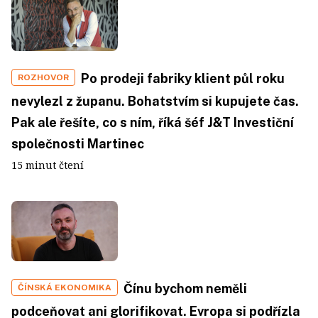
Po prodeji fabriky klient půl roku
ROZHOVOR
nevylezl z županu. Bohatstvím si kupujete čas.
Pak ale řešíte, co s ním, říká šéf J&T Investiční
společnosti Martinec
15 minut čtení
Čínu bychom neměli
ČÍNSKÁ EKONOMIKA
podceňovat ani glorifikovat. Evropa si podřízla