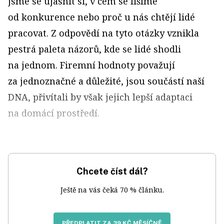
jsme se ujasnit si, v čem se lišíme
od konkurence nebo proč u nás chtějí lidé
pracovat. Z odpovědí na tyto otázky vznikla
pestrá paleta názorů, kde se lidé shodli
na jednom. Firemní hodnoty považují
za jednoznačné a důležité, jsou součástí naší
DNA, přivítali by však jejich lepší adaptaci
na domácí prostředí.
Chcete číst dál?
Ještě na vás čeká 70 % článku.
PŘEDPLATIT ZA 39 KČ MĚSÍČNĚ