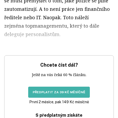
se musí přemýšlet o tom, jaké pozice se plně
zautomatizují. A to není práce jen finančního
ředitele nebo IT. Naopak. Toto náleží
zejména topmanagementu, který to dále
deleguje personalistům.
Chcete číst dál?
Ještě na vás čeká 60 % článku.
PŘEDPLATIT ZA 39 KČ MĚSÍČNĚ
První 2 měsíce, pak 149 Kč měsíčně
S předplatným získáte