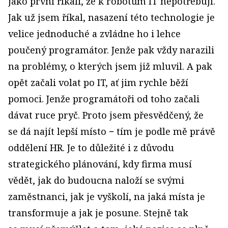
jako první říkali, že k robotům IT nepotřebují.
Jak už jsem říkal, nasazení této technologie je
velice jednoduché a zvládne ho i lehce
poučený programátor. Jenže pak vždy narazili
na problémy, o kterých jsem již mluvil. A pak
opět začali volat po IT, ať jim rychle běží
pomoci. Jenže programátoři od toho začali
dávat ruce pryč. Proto jsem přesvědčený, že
se dá najít lepší místo − tím je podle mě právě
oddělení HR. Je to důležité i z důvodu
strategického plánování, kdy firma musí
vědět, jak do budoucna naloží se svými
zaměstnanci, jak je vyškolí, na jaká místa je
transformuje a jak je posune. Stejně tak