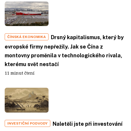
Drsný kapitalismus, který by
ČÍNSKÁ EKONOMIKA
evropské firmy nepřežily. Jak se Čína z
montovny proměnila v technologického rivala,
kterému svět nestačí
11 minut čtení
Naletěli jste při investování
INVESTIČNÍ PODVODY