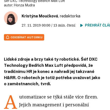
Šéf DXC Technology Bedřich Max Luft
autor:
Honza Mudra
Kristýna Moučková
, redaktorka
27. 11. 2019
00:00
/ 13 min. čtení
PŘEHRÁT ČLÁ
ODEBÍRAT AUTORKU
Lidské zdroje a brzy také ty robotické. Šéf DXC
Technology Bedřich Max Luft předpovídá, že
tradičnímu HR je konec a nahradí jej takzvané
H&RR. O robotech je totiž potřeba uvažovat jako
o zaměstnancích, tvrdí.
A
utomatizace se týká stále více firem.
Jejich management i personální