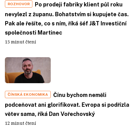
Po prodeji fabriky klient půl roku
ROZHOVOR
nevylezl z županu. Bohatstvím si kupujete čas.
Pak ale řešíte, co s ním, říká šéf J&T Investiční
společnosti Martinec
15 minut čtení
Čínu bychom neměli
ČÍNSKÁ EKONOMIKA
podceňovat ani glorifikovat. Evropa si podřízla
větev sama, říká Dan Vořechovský
12 minut čtení