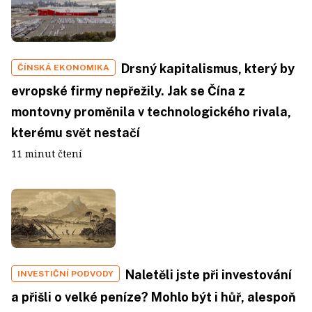
Drsný kapitalismus, který by
ČÍNSKÁ EKONOMIKA
evropské firmy nepřežily. Jak se Čína z
montovny proměnila v technologického rivala,
kterému svět nestačí
11 minut čtení
Naletěli jste při investování
INVESTIČNÍ PODVODY
a přišli o velké peníze? Mohlo být i hůř, alespoň