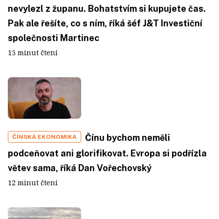
nevylezl z županu. Bohatstvím si kupujete čas.
Pak ale řešíte, co s ním, říká šéf J&T Investiční
společnosti Martinec
15 minut čtení
Čínu bychom neměli
ČÍNSKÁ EKONOMIKA
podceňovat ani glorifikovat. Evropa si podřízla
větev sama, říká Dan Vořechovský
12 minut čtení