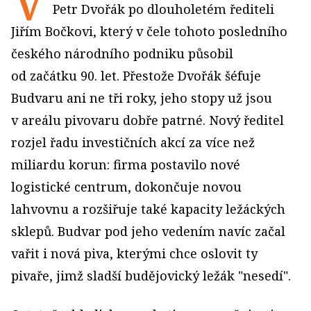
V
Petr Dvořák po dlouholetém řediteli
Jiřím Bočkovi, který v čele tohoto posledního
českého národního podniku působil
od začátku 90. let. Přestože Dvořák šéfuje
Budvaru ani ne tři roky, jeho stopy už jsou
v areálu pivovaru dobře patrné. Nový ředitel
rozjel řadu investičních akcí za více než
miliardu korun: firma postavilo nové
logistické centrum, dokončuje novou
lahvovnu a rozšiřuje také kapacity ležáckých
sklepů. Budvar pod jeho vedením navíc začal
vařit i nová piva, kterými chce oslovit ty
pivaře, jimž sladší budějovický ležák "nesedí".