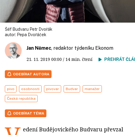
Šéf Budvaru Petr Dvořák
autor:
Pepa Dvořáček
Jan Němec
, redaktor týdeníku Ekonom
21. 11. 2019
00:00
/ 14 min. čtení
PŘEHRÁT ČLÁ
ODEBÍRAT AUTORA
pivo
osobnosti
pivovar
Budvar
manažer
Česká republika
ODEBÍRAT TÉMA
edení Budějovického Budvaru převzal