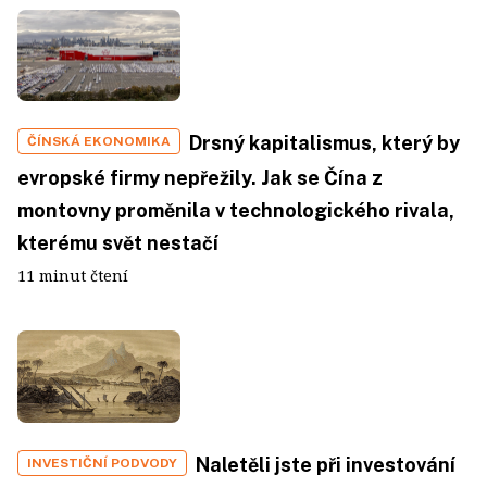
Drsný kapitalismus, který by
ČÍNSKÁ EKONOMIKA
evropské firmy nepřežily. Jak se Čína z
montovny proměnila v technologického rivala,
kterému svět nestačí
11 minut čtení
Naletěli jste při investování
INVESTIČNÍ PODVODY