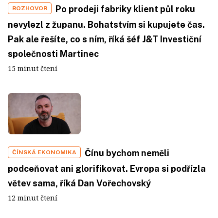
Po prodeji fabriky klient půl roku
ROZHOVOR
nevylezl z županu. Bohatstvím si kupujete čas.
Pak ale řešíte, co s ním, říká šéf J&T Investiční
společnosti Martinec
15 minut čtení
Čínu bychom neměli
ČÍNSKÁ EKONOMIKA
podceňovat ani glorifikovat. Evropa si podřízla
větev sama, říká Dan Vořechovský
12 minut čtení