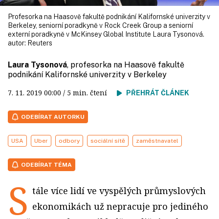
Profesorka na Haasově fakultě podnikání Kalifornské univerzity v
Berkeley, seniorní poradkyně v Rock Creek Group a seniorní
externí poradkyně v McKinsey Global Institute Laura Tysonová.
autor:
Reuters
Laura Tysonová
, profesorka na Haasově fakultě
podnikání Kalifornské univerzity v Berkeley
7. 11. 2019
00:00
/ 5 min. čtení
PŘEHRÁT ČLÁNEK
ODEBÍRAT AUTORKU
USA
Uber
odbory
sociální sítě
zaměstnavatel
ODEBÍRAT TÉMA
S
tále více lidí ve vyspělých průmyslových
ekonomikách už nepracuje pro jediného