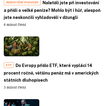
Naletěli jste při investování
INVESTIČNÍ PODVODY
a přišli o velké peníze? Mohlo být i hůř, alespoň
jste neskončili vyhladovělí v džungli
6 minut čtení
Do Evropy přišlo ETF, které vyplácí 14
ETF
procent ročně, většinu peněz má v amerických
státních dluhopisech
5 minut čtení