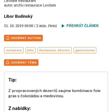
Levitate Restaurant
autor:
archiv restaurace Levitate
Libor Budinský
31. 10. 2019
00:00
/ 2 min. čtení
PŘEHRÁT ČLÁNEK
ODEBÍRAT AUTORA
restaurace
jídlo
Restaurace - Ekonom
gastronomie
ODEBÍRAT TÉMA
Tip:
Z propracovaných dezertů zaujme kombinace foie
gras s čokoládou a medovinou.
Z nabídky: