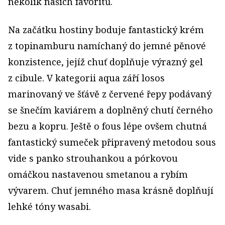
několik našich favoritů.
Na začátku hostiny boduje fantastický krém
z topinamburu namíchaný do jemné pěnové
konzistence, jejíž chuť doplňuje výrazný gel
z cibule. V kategorii aqua září losos
marinovaný ve šťávě z červené řepy podávaný
se šnečím kaviárem a doplněný chutí černého
bezu a kopru. Ještě o fous lépe ovšem chutná
fantastický sumeček připravený metodou sous
vide s panko strouhankou a pórkovou
omáčkou nastavenou smetanou a rybím
vývarem. Chuť jemného masa krásně doplňují
lehké tóny wasabi.