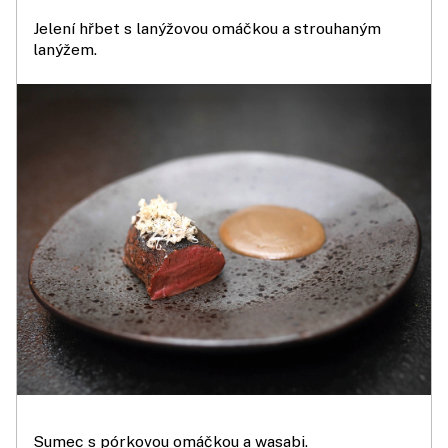
Jelení hřbet s lanýžovou omáčkou a strouhaným
lanýžem.
Sumec s pórkovou omáčkou a wasabi.