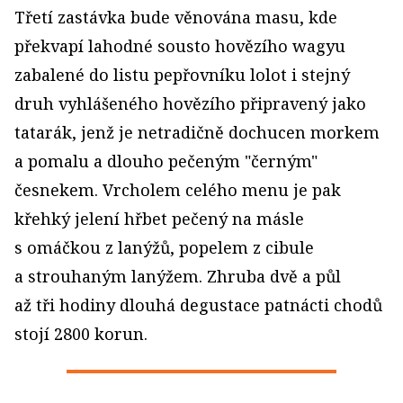
Třetí zastávka bude věnována masu, kde
překvapí lahodné sousto hovězího wagyu
zabalené do listu pepřovníku lolot i stejný
druh vyhlášeného hovězího připravený jako
tatarák, jenž je netradičně dochucen morkem
a pomalu a dlouho pečeným "černým"
česnekem. Vrcholem celého menu je pak
křehký jelení hřbet pečený na másle
s omáčkou z lanýžů, popelem z cibule
a strouhaným lanýžem. Zhruba dvě a půl
až tři hodiny dlouhá degustace patnácti chodů
stojí 2800 korun.