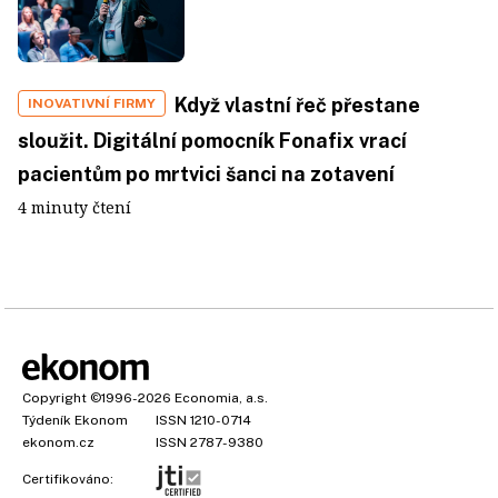
Když vlastní řeč přestane
INOVATIVNÍ FIRMY
sloužit. Digitální pomocník Fonafix vrací
pacientům po mrtvici šanci na zotavení
4 minuty čtení
Copyright
©1996-2026
Economia, a.s.
Týdeník Ekonom
ISSN 1210-0714
ekonom.cz
ISSN 2787-9380
Certifikováno: