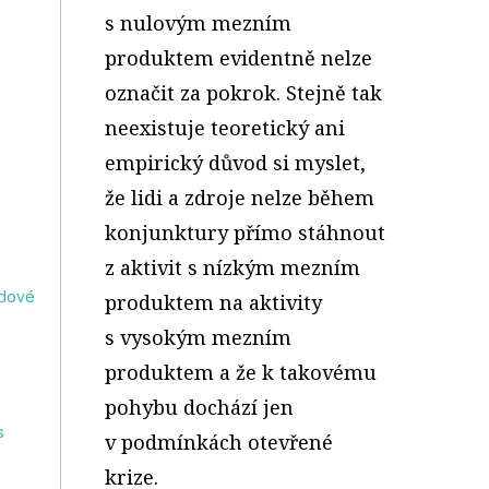
s nulovým mezním
produktem evidentně nelze
označit za pokrok. Stejně tak
neexistuje teoretický ani
empirický důvod si myslet,
že lidi a zdroje nelze během
konjunktury přímo stáhnout
z aktivit s nízkým mezním
rdové
produktem na aktivity
s vysokým mezním
produktem a že k takovému
pohybu dochází jen
s
v podmínkách otevřené
krize.