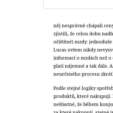
něj nesprávně chápali ce
zjistili, že celou dobu nad
očištěné) mzdy: jednoduše n
Lucas ovšem nikdy nevysvě
informací o mzdách než o 
platí nájemné a tak dále. A
neurčeného procesu zkrátk
Podle stejné logiky spotře
produktů, které nakupují.
nešťastné, že během konjun
za které nakupují, stejné 