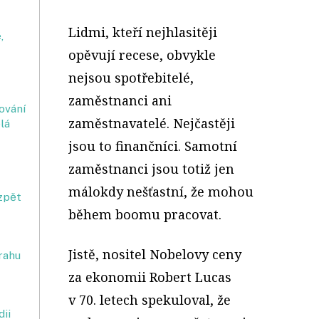
Lidmi, kteří nejhlasitěji
,
opěvují recese, obvykle
nejsou spotřebitelé,
zaměstnanci ani
ování
zaměstnavatelé. Nejčastěji
lá
jsou to finančníci. Samotní
zaměstnanci jsou totiž jen
málokdy nešťastní, že mohou
zpět
během boomu pracovat.
Jistě, nositel Nobelovy ceny
rahu
za ekonomii Robert Lucas
v 70. letech spekuloval, že
dii