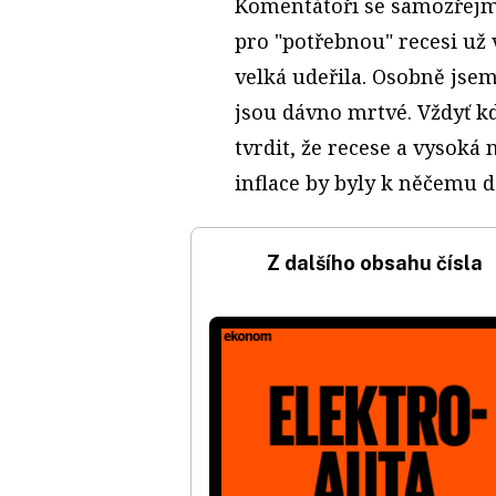
Komentátoři se samozřejm
pro "potřebnou" recesi už 
velká udeřila. Osobně jse
jsou dávno mrtvé. Vždyť kd
tvrdit, že recese a vysok
inflace by byly k něčemu 
Z dalšího obsahu čísla