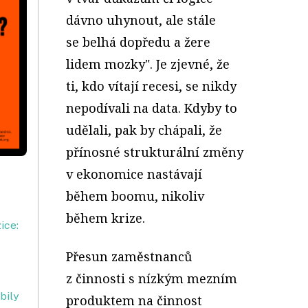
dávno uhynout, ale stále
se belhá dopředu a žere
lidem mozky". Je zjevné, že
ti, kdo vítají recesi, se nikdy
nepodívali na data. Kdyby to
udělali, pak by chápali, že
přínosné strukturální změny
v ekonomice nastávají
během boomu, nikoliv
během krize.
ice:
Přesun zaměstnanců
z činnosti s nízkým mezním
bily
produktem na činnost