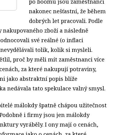
po boomu jsou zaměstnanci
nakonec nešťastní, že během
dobrých let pracovali. Podle
ny nakupovaného zboží a následně
hodnocovali své reálné (o inflaci
evydělávali tolik, kolik si mysleli.
tlil, proč by měli mít zaměstnanci více
cenách, za které nakupují potraviny,
ni jako abstraktní popis blíže
a nedávala tato spekulace valný smysl.
bitelé málokdy špatně chápou užitečnost
 Podobně i firmy jsou jen málokdy
ktury vyráběly. I ony mají o cenách,
informace jako o cenách, za které