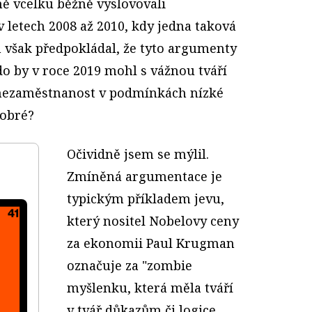
ě vcelku běžně vyslovovali
v letech 2008 až 2010, kdy jedna taková
m však předpokládal, že tyto argumenty
o by v roce 2019 mohl s vážnou tváří
á nezaměstnanost v podmínkách nízké
dobré?
Očividně jsem se mýlil.
Zmíněná argumentace je
typickým příkladem jevu,
který nositel Nobelovy ceny
za ekonomii Paul Krugman
označuje za "zombie
myšlenku, která měla tváří
v tvář důkazům či logice