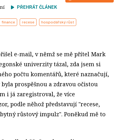
čtení
PŘEHRÁT ČLÁNEK
finance
recese
hospodářský růst
řišel e-mail, v němž se mě přítel Mark
gonské univerzity tázal, zda jsem si
ného počtu komentářů, které naznačují,
y byla prospěšnou a zdravou očistou
 i já zaregistroval, že více
or, podle něhož představují "recese,
ezbytný růstový impulz". Poněkud mě to