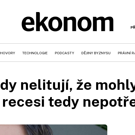
PŘ
HOVORY
TECHNOLOGIE
PODCASTY
DĚJINY BYZNYSU
PRÁVNÍ 
dy nelitují, že mohl
recesi tedy nepot