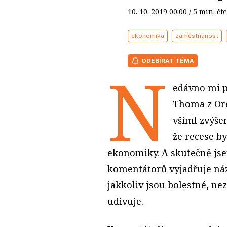
10. 10. 2019
00:00
/ 5 min. 
ekonomika
zaměstnanost
ODEBÍRAT TÉMA
N
edávno mi p
Thoma z Ore
všiml zvýše
že recese b
ekonomiky. A skutečně jsem
komentátorů vyjadřuje náz
jakkoliv jsou bolestné, n
udivuje.