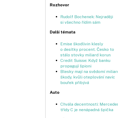
Rozhovor
Rudolf Bochenek: Nejraději
si všechno řídím sám
Další témata
Emise škodlivin klesly
o desítky procent. Česko to
stálo stovky miliard korun
Credit Suisse: Když banku
propagují špioni
Blesky mají na svědomí milia
škody, kvůli oteplování navíc
bouřek přibývá
Auto
Chvála decentnosti: Mercede
třídy C je nenápadná špička