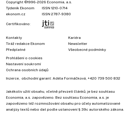
Copyright
©1996-2026
Economia, a.s.
Týdeník Ekonom
ISSN 1210-0714
ekonom.cz
ISSN 2787-9380
Certifikováno:
Kontakty
Kariéra
Tiráž redakce Ekonom
Newsletter
Předplatné
Všeobecné podmínky
Prohlášení o cookies
Nastavení soukromí
Ochrana osobních údajů
×
Inzerce
, obchodní garant:
Adéla Formáčková
,
+420 739 500 832
Jakékoliv užití obsahu, včetně převzetí článků, je bez souhlasu
Economia, a.s. zapovězeno. Bez souhlasu Economia, a.s. je
zapovězeno též rozmnožování obsahu pro účely automatizované
analýzy textů nebo dat podle ustanovení § 39c autorského zákona.