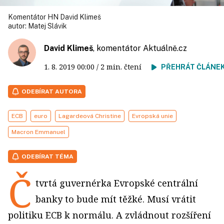
Komentátor HN David Klimeš
autor:
Matej Slávik
David Klimeš
, komentátor
Aktuálně.cz
1. 8. 2019
00:00
/ 2 min. čtení
PŘEHRÁT ČLÁNE
ODEBÍRAT AUTORA
ECB
euro
Lagardeová Christine
Evropská unie
Macron Emmanuel
ODEBÍRAT TÉMA
Č
tvrtá guvernérka Evropské centrální
banky to bude mít těžké. Musí vrátit
politiku ECB k normálu. A zvládnout rozšíření