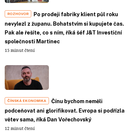
Po prodeji fabriky klient půl roku
ROZHOVOR
nevylezl z županu. Bohatstvím si kupujete čas.
Pak ale řešíte, co s ním, říká šéf J&T Investiční
společnosti Martinec
15 minut čtení
Čínu bychom neměli
ČÍNSKÁ EKONOMIKA
podceňovat ani glorifikovat. Evropa si podřízla
větev sama, říká Dan Vořechovský
12 minut čtení