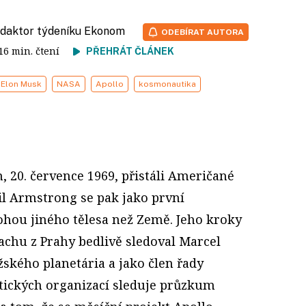
redaktor týdeníku Ekonom
ODEBÍRAT AUTORA
 16 min. čtení
PŘEHRÁT ČLÁNEK
Elon Musk
NASA
Apollo
kosmonautika
m, 20. července 1969, přistáli Američané
il Armstrong se pak jako první
ohou jiného tělesa než Země. Jeho kroky
chu z Prahy bedlivě sledoval Marcel
ažského planetária a jako člen řady
ických organizací sleduje průzkum