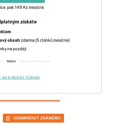
íce, pak 149 Kč měsíčně
dplatným získáte
eklam
iový obsah
zdarma (5 článků měsíčně)
nky na později
Nebo
t se a dočíst článek
ODEMKNOUT ZNÁMÉMU