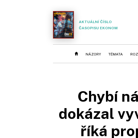
AKTUÁLNÍ ČÍSLO
ČASOPISU EKONOM
NÁZORY
TÉMATA
ROZ
Chybí n
dokázal vyv
říká pr