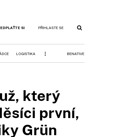
EDPLAŤTE SI
PŘIHLASTE SE
BENATIVE
RÁDCE
LOGISTIKA
ž, který
ěsíci první,
iky Grün