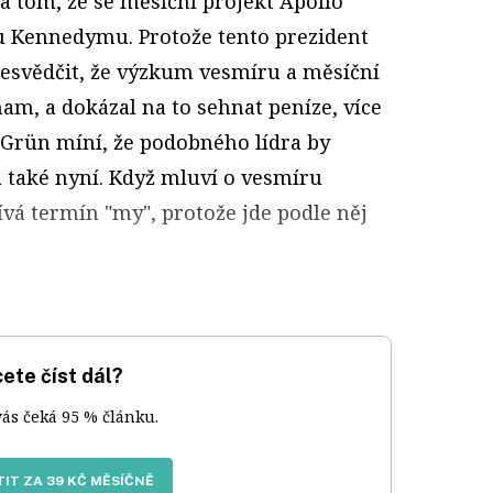
a tom, že se měsíční projekt Apollo
nu Kennedymu. Protože tento prezident
řesvědčit, že výzkum vesmíru a měsíční
am, a dokázal na to sehnat peníze, více
. Grün míní, že podobného lídra by
 také nyní. Když mluví o vesmíru
vá termín "my", protože jde podle něj
ete číst dál?
vás čeká 95 % článku.
IT ZA 39 KČ MĚSÍČNĚ