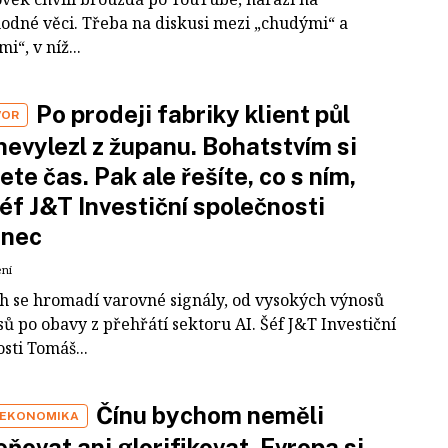
odné věci. Třeba na diskusi mezi „chudými“ a
i“, v níž...
Po prodeji fabriky klient půl
VOR
nevylezl z županu. Bohatstvím si
ete čas. Pak ale řešíte, co s ním,
šéf J&T Investiční společnosti
inec
ení
ch se hromadí varovné signály, od vysokých výnosů
ů po obavy z přehřátí sektoru AI. Šéf J&T Investiční
sti Tomáš...
Čínu bychom neměli
 EKONOMIKA
ňovat ani glorifikovat. Evropa si