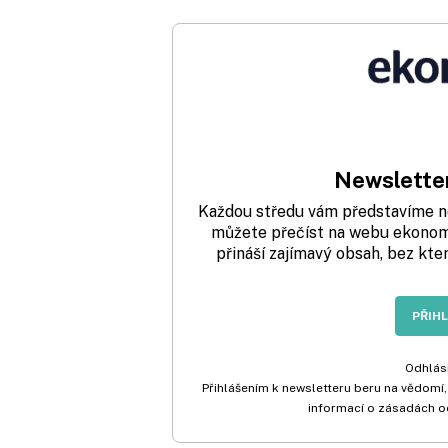
Newsletter
Každou středu vám představíme nej
můžete přečíst na webu ekonom.
přináší zajímavý obsah, bez kte
PŘIH
Odhlási
Přihlášením k newsletteru beru na vědomí,
informací o zásadách o