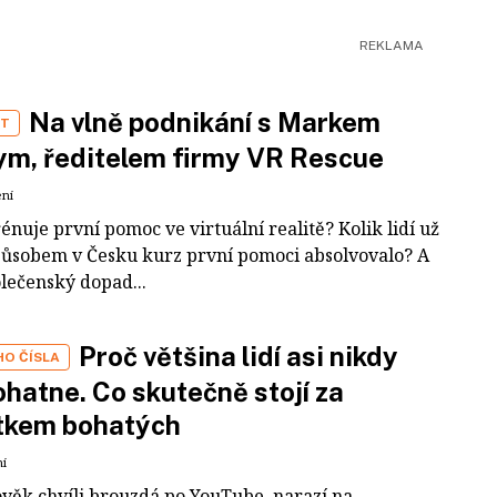
Na vlně podnikání s Markem
ST
m, ředitelem firmy VR Rescue
ení
rénuje první pomoc ve virtuální realitě? Kolik lidí už
působem v Česku kurz první pomoci absolvovalo? A
olečenský dopad...
Proč většina lidí asi nikdy
HO ČÍSLA
hatne. Co skutečně stojí za
tkem bohatých
ní
ověk chvíli brouzdá po YouTube, narazí na