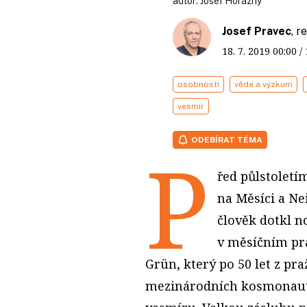
autor:
Josef Horázný
Josef Pravec
, 
18. 7. 2019
00:00
/
osobnosti
věda a výzkum
vesmír
ODEBÍRAT TÉMA
P
řed půlstoletí
na Měsíci a Ne
člověk dotkl n
v měsíčním pra
Grün, který po 50 let z pr
mezinárodních kosmonaut