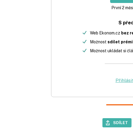
První 2 měs
S pře
Web Ekonom.cz
bez r
Možnost
sdílet prém
Možnost ukládat si člá
Přihlási
SDÍLET