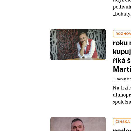
podivuh
„bohatým
ROZHO
roku 
kupuj
říká 
Mart
15 minut čt
Na trzí
dluhopis
společno
ČÍNSKÁ
podce