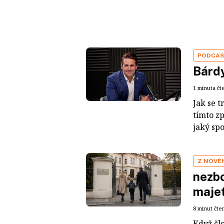
PODCA
Bárdy
1 minuta čt
Jak se t
tímto z
jaký sp
Z NOVÉ
nezbo
maje
8 minut čte
Když čl