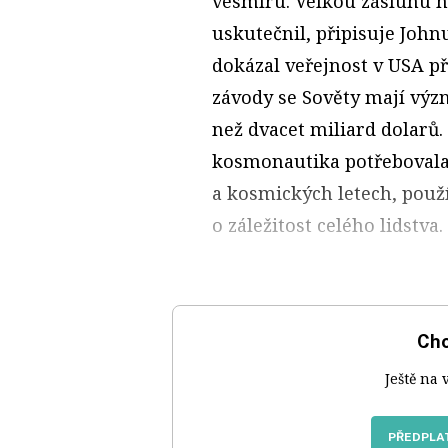
vesmíru. Velkou zásluhu n
uskutečnil, připisuje Joh
dokázal veřejnost v USA p
závody se Sověty mají význ
než dvacet miliard dolarů
kosmonautika potřebovala
a kosmických letech, použí
o záležitost celého lidstva.
Chc
Ještě na 
PŘEDPLAT