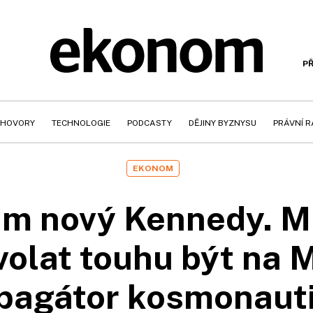
PŘ
HOVORY
TECHNOLOGIE
PODCASTY
DĚJINY BYZNYSU
PRÁVNÍ 
EKONOM
ám nový Kennedy. Mu
olat touhu být na M
opagátor kosmonaut