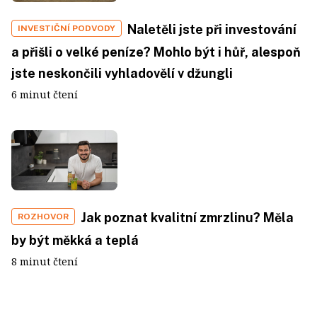
Naletěli jste při investování
INVESTIČNÍ PODVODY
a přišli o velké peníze? Mohlo být i hůř, alespoň
jste neskončili vyhladovělí v džungli
6 minut čtení
Jak poznat kvalitní zmrzlinu? Měla
ROZHOVOR
by být měkká a teplá
8 minut čtení