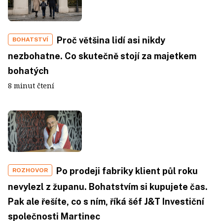
Proč většina lidí asi nikdy
BOHATSTVÍ
nezbohatne. Co skutečně stojí za majetkem
bohatých
8 minut čtení
Po prodeji fabriky klient půl roku
ROZHOVOR
nevylezl z županu. Bohatstvím si kupujete čas.
Pak ale řešíte, co s ním, říká šéf J&T Investiční
společnosti Martinec