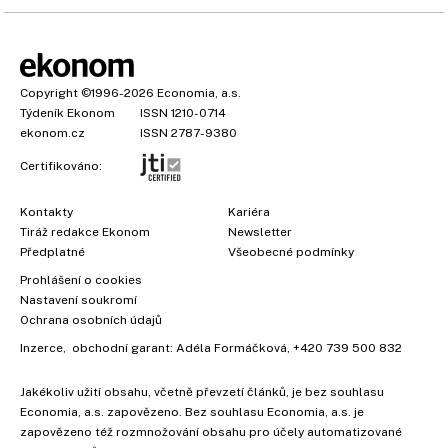
Copyright
©1996-2026
Economia, a.s.
Týdeník Ekonom
ISSN 1210-0714
ekonom.cz
ISSN 2787-9380
Certifikováno:
Kontakty
Kariéra
Tiráž redakce Ekonom
Newsletter
Předplatné
Všeobecné podmínky
Prohlášení o cookies
Nastavení soukromí
Ochrana osobních údajů
Inzerce
, obchodní garant:
Adéla Formáčková
,
+420 739 500 832
Jakékoliv užití obsahu, včetně převzetí článků, je bez souhlasu
Economia, a.s. zapovězeno. Bez souhlasu Economia, a.s. je
zapovězeno též rozmnožování obsahu pro účely automatizované