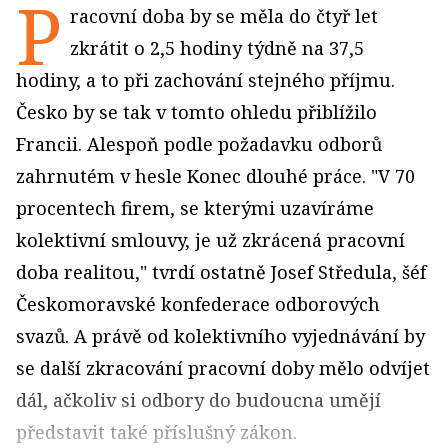
P
racovní doba by se měla do čtyř let
zkrátit o 2,5 hodiny týdně na 37,5
hodiny, a to při zachování stejného příjmu.
Česko by se tak v tomto ohledu přiblížilo
Francii. Alespoň podle požadavku odborů
zahrnutém v hesle Konec dlouhé práce. "V 70
procentech firem, se kterými uzavíráme
kolektivní smlouvy, je už zkrácená pracovní
doba realitou," tvrdí ostatně Josef Středula, šéf
Českomoravské konfederace odborových
svazů. A právě od kolektivního vyjednávání by
se další zkracování pracovní doby mělo odvíjet
dál, ačkoliv si odbory do budoucna umějí
představit také příslušný zákon.