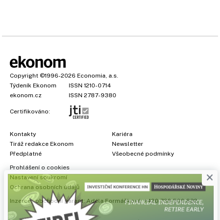
Copyright
©1996-2026
Economia, a.s.
Týdeník Ekonom
ISSN 1210-0714
ekonom.cz
ISSN 2787-9380
Certifikováno:
Kontakty
Kariéra
Tiráž redakce Ekonom
Newsletter
Předplatné
Všeobecné podmínky
×
Prohlášení o cookies
Nastavení soukromí
Ochrana osobních údajů
Inzerce
, obchodní garant:
Adéla Formáčková
,
+420 739 500 832