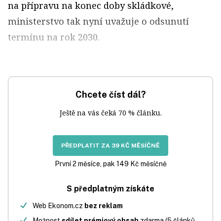
na přípravu na konec doby skládkové,
ministerstvo tak nyní uvažuje o odsunutí
termínu na rok 2030.
Chcete číst dál?
Ještě na vás čeká 70 % článku.
PŘEDPLATIT ZA 39 KČ MĚSÍČNĚ
První 2 měsíce, pak 149 Kč měsíčně
S předplatným získáte
Web Ekonom.cz
bez reklam
Možnost
sdílet prémiový obsah
zdarma (5 článků