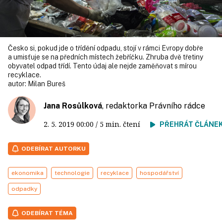
Česko si, pokud jde o třídění odpadu, stojí v rámci Evropy dobře
a umisťuje se na předních místech žebříčku. Zhruba dvě třetiny
obyvatel odpad třídí. Tento údaj ale nejde zaměňovat s mírou
recyklace.
autor:
Milan Bureš
Jana Rosůlková
, redaktorka Právního rádce
2. 5. 2019
00:00
/ 5 min. čtení
PŘEHRÁT ČLÁNE
ODEBÍRAT AUTORKU
ekonomika
technologie
recyklace
hospodářství
odpadky
ODEBÍRAT TÉMA