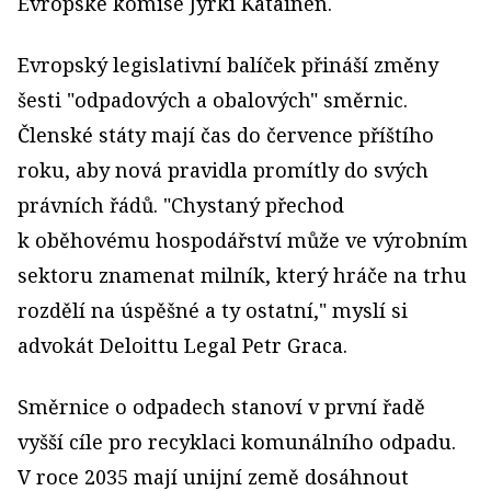
Evropské komise Jyrki Katainen.
Evropský legislativní balíček přináší změny
šesti "odpadových a obalových" směrnic.
Členské státy mají čas do července příštího
roku, aby nová pravidla promítly do svých
právních řádů. "Chystaný přechod
k oběhovému hospodářství může ve výrobním
sektoru znamenat milník, který hráče na trhu
rozdělí na úspěšné a ty ostatní," myslí si
advokát Deloittu Legal Petr Graca.
Směrnice o odpadech stanoví v první řadě
vyšší cíle pro recyklaci komunálního odpadu.
V roce 2035 mají unijní země dosáhnout