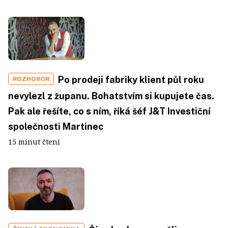
Po prodeji fabriky klient půl roku
ROZHOVOR
nevylezl z županu. Bohatstvím si kupujete čas.
Pak ale řešíte, co s ním, říká šéf J&T Investiční
společnosti Martinec
15 minut čtení