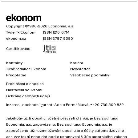
Copyright
©1996-2026
Economia, a.s.
Týdeník Ekonom
ISSN 1210-0714
ekonom.cz
ISSN 2787-9380
Certifikováno:
Kontakty
Kariéra
Tiráž redakce Ekonom
Newsletter
Předplatné
Všeobecné podmínky
Prohlášení o cookies
Nastavení soukromí
Ochrana osobních údajů
Inzerce
, obchodní garant:
Adéla Formáčková
,
+420 739 500 832
Jakékoliv užití obsahu, včetně převzetí článků, je bez souhlasu
Economia, a.s. zapovězeno. Bez souhlasu Economia, a.s. je
zapovězeno též rozmnožování obsahu pro účely automatizované
analýzy textů nebo dat podle ustanovení § 39c autorského zákona.