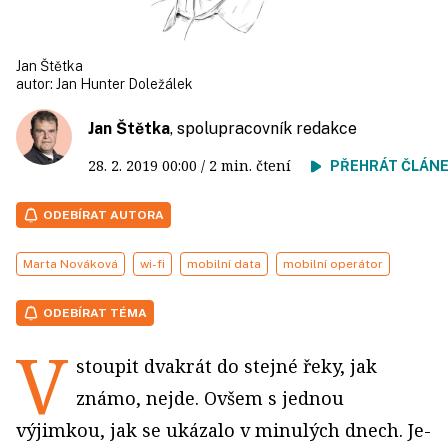
Jan Štětka
autor:
Jan Hunter Doležálek
Jan Štětka
, spolupracovník redakce
28. 2. 2019
00:00
/ 2 min. čtení
PŘEHRÁT ČLÁN
ODEBÍRAT AUTORA
Marta Nováková
wi-fi
mobilní data
mobilní operátor
ODEBÍRAT TÉMA
V
stoupit dvakrát do stejné řeky, jak
známo, nejde. Ovšem s jednou
výjimkou, jak se ukázalo v minulých dnech. Je-