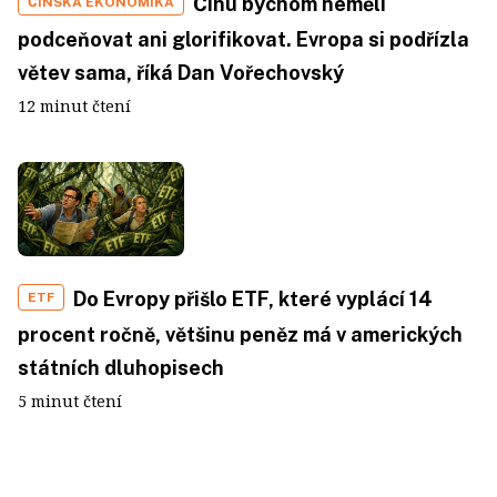
Čínu bychom neměli
ČÍNSKÁ EKONOMIKA
podceňovat ani glorifikovat. Evropa si podřízla
větev sama, říká Dan Vořechovský
12 minut čtení
Do Evropy přišlo ETF, které vyplácí 14
ETF
procent ročně, většinu peněz má v amerických
státních dluhopisech
5 minut čtení