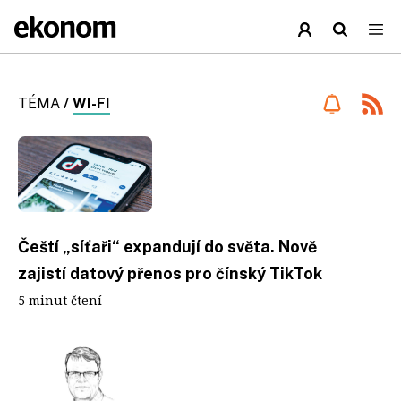
TÉMA
/
WI-FI
Čeští „síťaři“ expandují do světa. Nově
zajistí datový přenos pro čínský TikTok
5 minut čtení