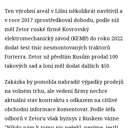
Ten výrobní areál v Líšni několikrát navštívil a
v roce 2017 zprostředkoval dohodu, podle níž
měl Zetor ruské firmě Kovrovský
elektromechanický závod (KEMP) do roku 2022
dodat šest tisíc nesmontovaných traktorů
Forterra. Zetor už předtím Rusům prodal 100
takových sad a loni měl dodat dalších 450.
Zakázka by pomohla nahradit výpadky prodejů
na volném trhu, ale vedení firmy nechce
aktuální stav kontraktu s odkazem na citlivé
obchodní informace komentovat. Podle šéfa
odborů v Zetoru však byznys z Ruskem vázne.
"Nikdo nám k tomu nic neřekl, nevíme, jestli