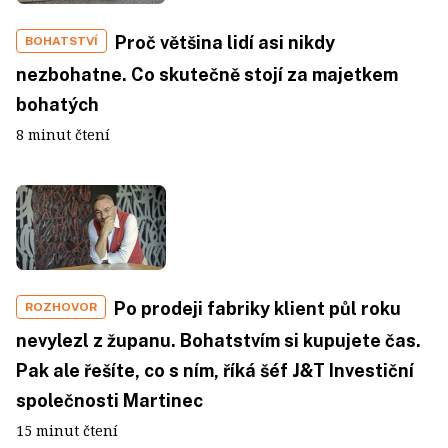
Proč většina lidí asi nikdy
BOHATSTVÍ
nezbohatne. Co skutečně stojí za majetkem
bohatých
8 minut čtení
Po prodeji fabriky klient půl roku
ROZHOVOR
nevylezl z županu. Bohatstvím si kupujete čas.
Pak ale řešíte, co s ním, říká šéf J&T Investiční
společnosti Martinec
15 minut čtení