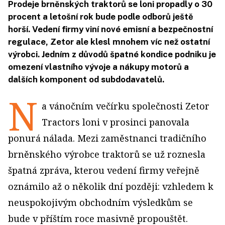
Prodeje brněnských traktorů se loni propadly o 30
procent a letošní rok bude podle odborů ještě
horší. Vedení firmy viní nové emisní a bezpečnostní
regulace, Zetor ale klesl mnohem víc než ostatní
výrobci. Jedním z důvodů špatné kondice podniku je
omezení vlastního vývoje a nákupy motorů a
dalších komponent od subdodavatelů.
N
a vánočním večírku společnosti Zetor
Tractors loni v prosinci panovala
ponurá nálada. Mezi zaměstnanci tradičního
brněnského výrobce traktorů se už roznesla
špatná zpráva, kterou vedení firmy veřejně
oznámilo až o několik dní později: vzhledem k
neuspokojivým obchodním výsledkům se
bude v příštím roce masivně propouštět.