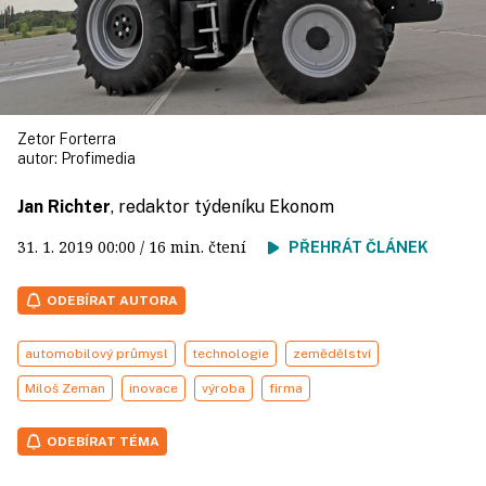
Zetor Forterra
autor:
Profimedia
Jan Richter
, redaktor týdeníku Ekonom
31. 1. 2019
00:00
/ 16 min. čtení
PŘEHRÁT ČLÁNEK
ODEBÍRAT AUTORA
automobilový průmysl
technologie
zemědělství
Miloš Zeman
inovace
výroba
firma
ODEBÍRAT TÉMA