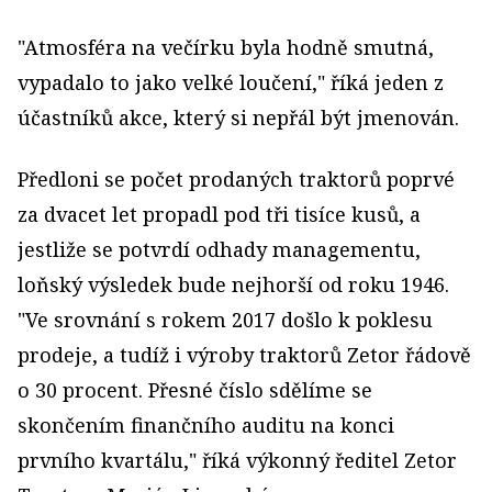
"Atmosféra na večírku byla hodně smutná,
vypadalo to jako velké loučení," říká jeden z
účastníků akce, který si nepřál být jmenován.
Předloni se počet prodaných traktorů poprvé
za dvacet let propadl pod tři tisíce kusů, a
jestliže se potvrdí odhady managementu,
loňský výsledek bude nejhorší od roku 1946.
"Ve srovnání s rokem 2017 došlo k poklesu
prodeje, a tudíž i výroby traktorů Zetor řádově
o 30 procent. Přesné číslo sdělíme se
skončením finančního auditu na konci
prvního kvartálu," říká výkonný ředitel Zetor