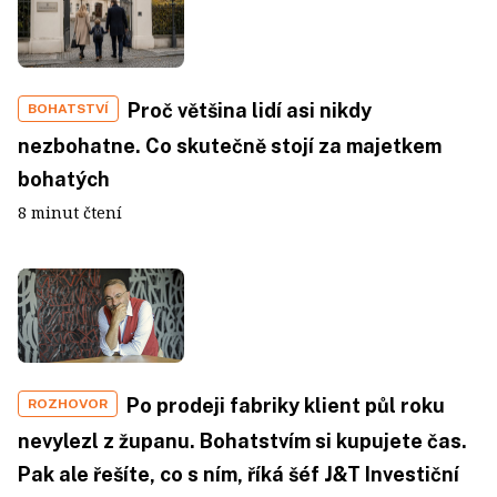
Proč většina lidí asi nikdy
BOHATSTVÍ
nezbohatne. Co skutečně stojí za majetkem
bohatých
8 minut čtení
Po prodeji fabriky klient půl roku
ROZHOVOR
nevylezl z županu. Bohatstvím si kupujete čas.
Pak ale řešíte, co s ním, říká šéf J&T Investiční