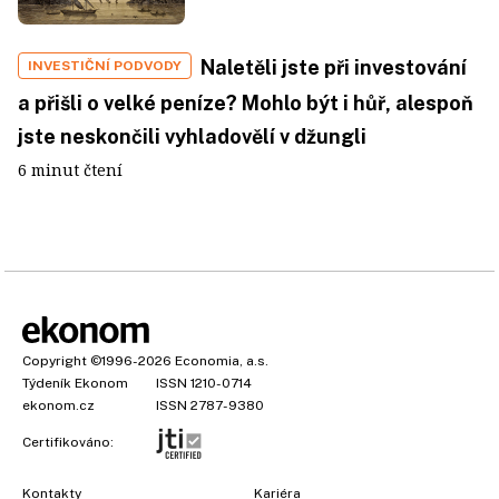
Naletěli jste při investování
INVESTIČNÍ PODVODY
a přišli o velké peníze? Mohlo být i hůř, alespoň
jste neskončili vyhladovělí v džungli
6 minut čtení
Copyright
©1996-2026
Economia, a.s.
Týdeník Ekonom
ISSN 1210-0714
ekonom.cz
ISSN 2787-9380
Certifikováno:
Kontakty
Kariéra