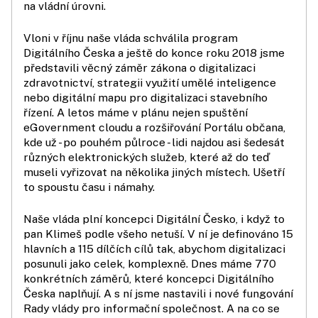
na vládní úrovni.
Vloni v říjnu naše vláda schválila program
Digitálního Česka a ještě do konce roku 2018 jsme
představili věcný záměr zákona o digitalizaci
zdravotnictví, strategii využití umělé inteligence
nebo digitální mapu pro digitalizaci stavebního
řízení. A letos máme v plánu nejen spuštění
eGovernment cloudu a rozšiřování Portálu občana,
kde už - po pouhém půlroce - lidi najdou asi šedesát
různých elektronických služeb, které až do teď
museli vyřizovat na několika jiných místech. Ušetří
to spoustu času i námahy.
Naše vláda plní koncepci Digitální Česko, i když to
pan Klimeš podle všeho netuší. V ní je definováno 15
hlavních a 115 dílčích cílů tak, abychom digitalizaci
posunuli jako celek, komplexně. Dnes máme 770
konkrétních záměrů, které koncepci Digitálního
Česka naplňují. A s ní jsme nastavili i nové fungování
Rady vlády pro informační společnost. A na co se