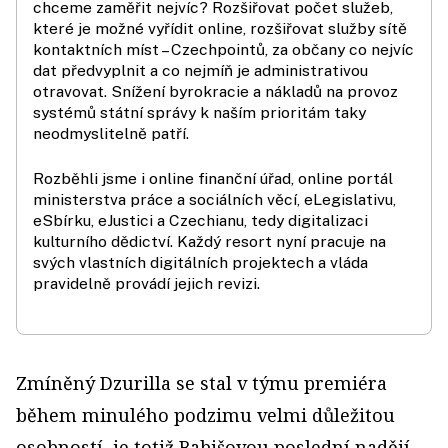
chceme zaměřit nejvíc? Rozšiřovat počet služeb,
které je možné vyřídit online, rozšiřovat služby sítě
kontaktních míst – Czechpointů, za občany co nejvíc
dat předvyplnit a co nejmíň je administrativou
otravovat. Snížení byrokracie a nákladů na provoz
systémů státní správy k naším prioritám taky
neodmyslitelně patří.
Rozběhli jsme i online finanční úřad, online portál
ministerstva práce a sociálních věcí, eLegislativu,
eSbírku, eJustici a Czechianu, tedy digitalizaci
kulturního dědictví. Každý resort nyní pracuje na
svých vlastních digitálních projektech a vláda
pravidelně provádí jejich revizi.
Zmíněný Dzurilla se stal v týmu premiéra
během minulého podzimu velmi důležitou
osobností, je totiž Babišovou poslední nadějí,