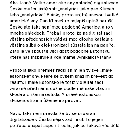
Aha. Jasně. Velké americké sny ohledně digitalizace
Česka můžou jistě snít „analytici“ jako pan Klimeš.
Jeho „analytické“ články proto určitě unesou i velké
americké sny. Pan Klimeš to nejspíš úplně netuší,
Česko ale fakt není moc podobné Americe, a to v
mnoha ohledech. Třeba i proto, že na digitalizaci
většina předchozích vlád až moc dlouho kašlala a
většina slibů o elektronizaci zůstala jen na papíře.
Zato je ve spoustě věcí dost podobné Estonsku,
které nás inspiruje a kde máme vynikající vztahy.
Proto já jako premiér radši sním jen ty své „malé
estonské“ sny, které se ovšem snažím převést do
reality. I malé Estonsko je totiž v digitalizaci
výrazně před námi, což je podle mě naše vlastní
škoda a příšerná ostuda. A právě estonskou
zkušeností se můžeme inspirovat.
Navíc taky není pravda, že by se program
digitalizace v Česku nějak zadrhnul. To je jen
potřeba chápat aspoň trochu, jak se taková věc dělá