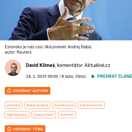
Estonsko je náš vzor, říká premiér Andrej Babiš.
autor:
Reuters
David Klimeš
, komentátor
Aktuálně.cz
24. 1. 2019
00:00
/ 8 min. čtení
PŘEHRÁT ČLÁN
ODEBÍRAT AUTORA
politika
Babiš Andrej
byrokracie
zdravotnictví
digitalizace
Czech Point
internet
ODEBÍRAT TÉMA