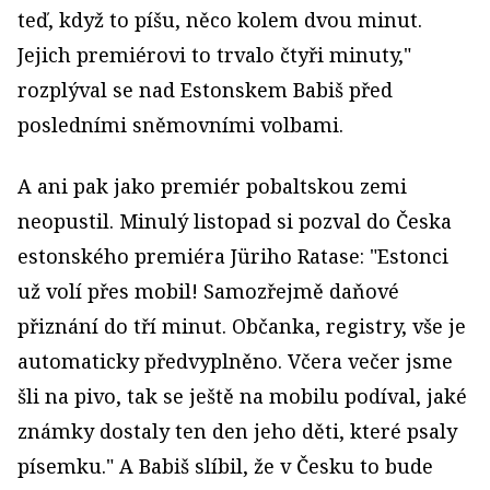
teď, když to píšu, něco kolem dvou minut.
Jejich premiérovi to trvalo čtyři minuty,"
rozplýval se nad Estonskem Babiš před
posledními sněmovními volbami.
A ani pak jako premiér pobaltskou zemi
neopustil. Minulý listopad si pozval do Česka
estonského premiéra Jüriho Ratase: "Estonci
už volí přes mobil! Samozřejmě daňové
přiznání do tří minut. Občanka, registry, vše je
auto­maticky předvyplněno. Včera večer jsme
šli na pivo, tak se ještě na mobilu podíval, jaké
známky dostaly ten den jeho děti, které psaly
písemku." A Babiš slíbil, že v Česku to bude