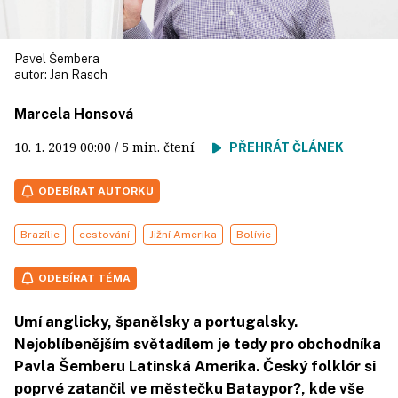
Pavel Šembera
autor:
Jan Rasch
Marcela Honsová
10. 1. 2019
00:00
/ 5 min. čtení
PŘEHRÁT ČLÁNEK
ODEBÍRAT AUTORKU
Brazílie
cestování
Jižní Amerika
Bolívie
ODEBÍRAT TÉMA
Umí anglicky, španělsky a portugalsky.
Nejoblíbenějším světadílem je tedy pro obchodníka
Pavla Šemberu Latinská Amerika. Český folklór si
poprvé zatančil ve městečku Bataypor?, kde vše