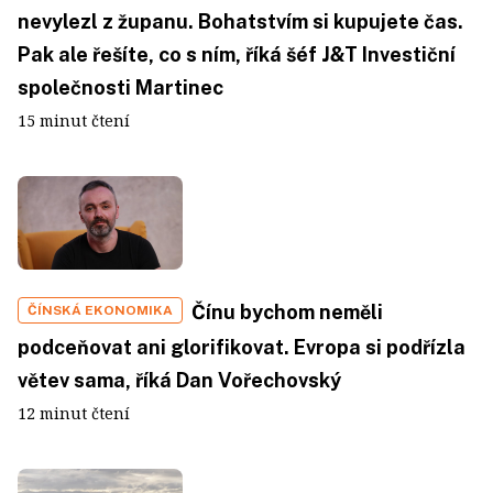
nevylezl z županu. Bohatstvím si kupujete čas.
Pak ale řešíte, co s ním, říká šéf J&T Investiční
společnosti Martinec
15 minut čtení
Čínu bychom neměli
ČÍNSKÁ EKONOMIKA
podceňovat ani glorifikovat. Evropa si podřízla
větev sama, říká Dan Vořechovský
12 minut čtení