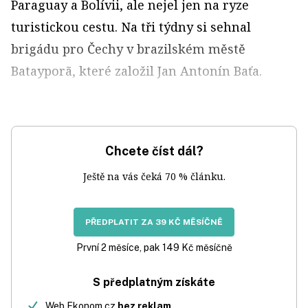
Paraguay a Bolívii, ale nejel jen na ryze
turistickou cestu. Na tři týdny si sehnal
brigádu pro Čechy v brazilském městě
Batayporã, které založil Jan Antonín Baťa.
Chcete číst dál?
Ještě na vás čeká 70 % článku.
PŘEDPLATIT ZA 39 KČ MĚSÍČNĚ
První 2 měsíce, pak 149 Kč měsíčně
S předplatným získáte
Web Ekonom.cz
bez reklam