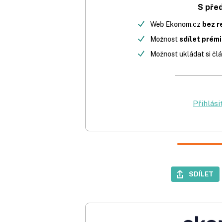
S pře
Web Ekonom.cz
bez r
Možnost
sdílet prém
Možnost ukládat si člá
Přihlási
SDÍLET