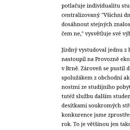
potlačuje individualitu stu
centralizovaný. "Všichni 
dosáhnout stejných znalost
čem ne," vysvětluje své vý
Jízdný vystudoval jednu z
nastoupil na Provozně ek
v Brně. Zároveň se pustil
spolužákem z obchodní ak
nostmi ze studijního pobyt
tutéž službu dalším studen
desítkami soukromých stře
konkurence jsme zprostřed
rok. To je většinou jen ta