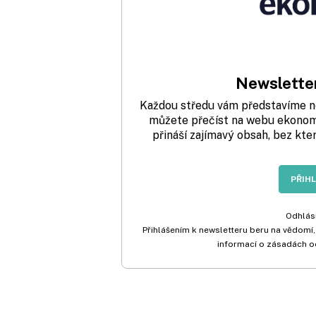
Newsletter
Každou středu vám představíme nej
můžete přečíst na webu ekonom.
přináší zajímavý obsah, bez kte
PŘIH
Odhlási
Přihlášením k newsletteru beru na vědomí,
informací o zásadách o