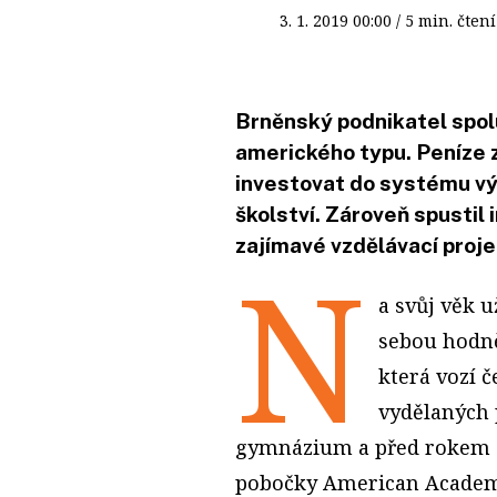
3. 1. 2019
00:00
/ 5 min. čt
Brněnský podnikatel spolu
amerického typu. Peníze 
investovat do systému vý
školství. Zároveň spustil 
zajímavé vzdělávací proje
N
a svůj věk 
sebou hodn
která vozí č
vydělaných 
gymnázium a před rokem ot
pobočky American Academy