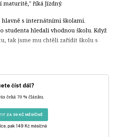
 maturitě," říká Jízdný.
 hlavně s internátními školami.
o studenta hledali vhodnou školu. Když
u, tak jsme mu chtěli zařídit školu s
ete číst dál?
vás čeká 70 % článku.
IT ZA 39 KČ MĚSÍČNĚ
íce, pak 149 Kč měsíčně