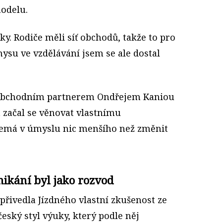
odelu.
ky. Rodiče měli síť obchodů, takže to pro
ysu ve vzdělávání jsem se ale dostal
 obchodním partnerem Ondře­jem Kaniou
a začal se věnovat vlastnímu
emá v úmyslu nic menšího než změnit
ikání byl jako rozvod
přivedla Jízdného vlastní zkušenost ze
český styl výuky, který podle něj