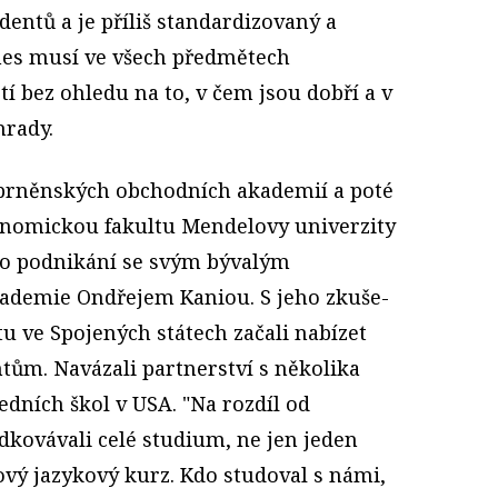
dentů a je příliš standardizovaný a
dnes musí ve všech předmětech
í bez ohledu na to, v čem jsou dobří a v
hrady.
 brněnských obchodních akademií a poté
onomickou fakultu Mendelovy univerzity
 do podnikání se svým bývalým
ademie Ondřejem Kaniou. S jeho zkuše­
u ve Spojených státech začali nabízet
tům. Navázali partnerství s několika
dních škol v USA. "Na rozdíl od
kovávali celé studium, ne jen jeden
kový jazykový kurz. Kdo studoval s námi,