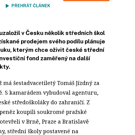
ení
PŘEHRÁT ČLÁNEK
založil v Česku několik středních škol
získané prodejem svého podílu plánuje
uku, kterým chce oživit české střední
investiční fond zaměřený na další
kty.
už má šestadvacetiletý
Tomáš Jízdný
za
ě. S kamarádem vybudoval agenturu,
eské středoškoláky do zahraničí. Z
peněz koupili soukromé pražské
evřeli v Brně, Praze a Bratislavě
, střední školy postavené na