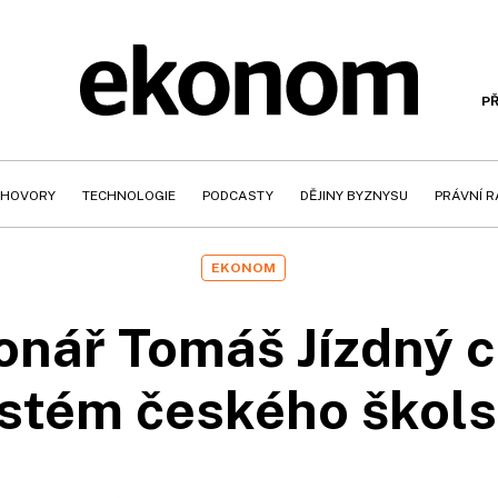
PŘ
HOVORY
TECHNOLOGIE
PODCASTY
DĚJINY BYZNYSU
PRÁVNÍ 
EKONOM
onář Tomáš Jízdný 
stém českého škols