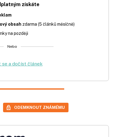
dplatným získáte
eklam
iový obsah
zdarma (5 článků měsíčně)
nky na později
Nebo
t se a dočíst článek
ODEMKNOUT ZNÁMÉMU