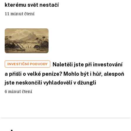
kterému svět nestačí
11 minut čtení
Naletěli jste při investování
INVESTIČNÍ PODVODY
a přišli o velké peníze? Mohlo být i hůř, alespoň
jste neskončili vyhladovělí v džungli
6 minut čtení