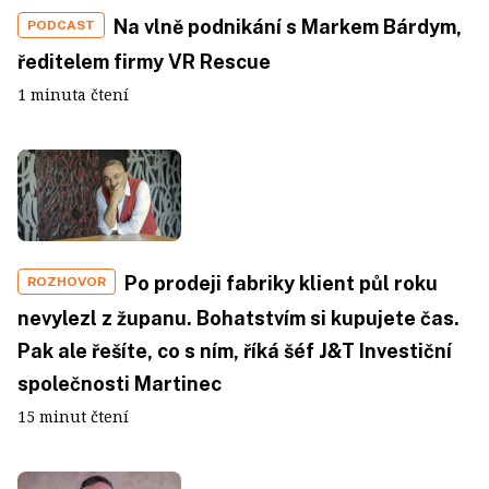
Na vlně podnikání s Markem Bárdym,
PODCAST
ředitelem firmy VR Rescue
1 minuta čtení
Po prodeji fabriky klient půl roku
ROZHOVOR
nevylezl z županu. Bohatstvím si kupujete čas.
Pak ale řešíte, co s ním, říká šéf J&T Investiční
společnosti Martinec
15 minut čtení