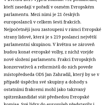
kteří zasedají v pořadí v osmém Evropském
parlamentu. Mezi nimi je 21 českých
europoslanců v celkem šesti frakcích.
Nejpočetněji jsou zastoupeni v rámci Evropské
strany lidové, která je s 219 poslanci největší
parlamentní skupinou. V květnu se zároveň
budou konat evropské volby, z nichž vzejde
nové složení parlamentu. Frakci Evropských
konzervativců a reformistů do nich povede
místopředseda ODS Jan Zahradil, který by se v
případě úspěchu své skupiny a dohody s
ostatními frakcemi mohl jako takzvaný
spitzenkandidat stát předsedou Evropské
komise. Své lídry do eurovoleb představily i