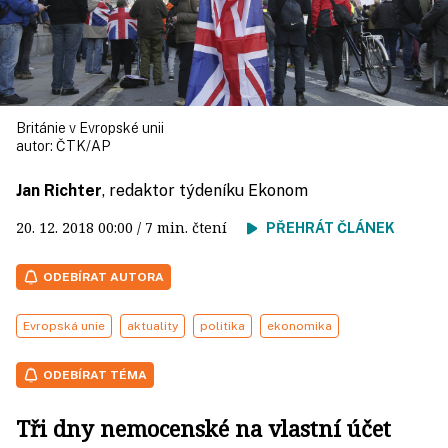
Británie v Evropské unii
autor:
ČTK/AP
Jan Richter
, redaktor týdeníku Ekonom
20. 12. 2018
00:00
/ 7 min. čtení
PŘEHRÁT ČLÁNEK
ODEBÍRAT AUTORA
Evropská unie
aktuality
politika
ekonomika
ODEBÍRAT TÉMA
Tři dny nemocenské na vlastní účet