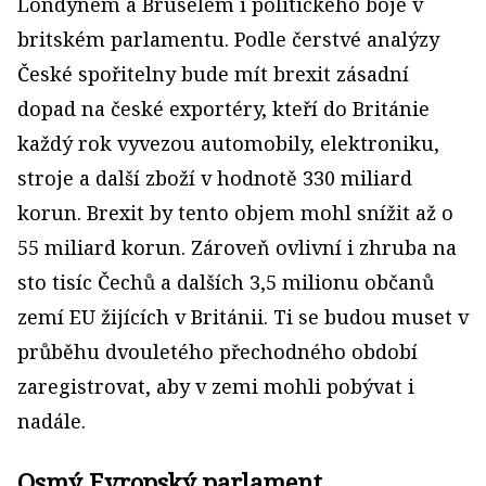
Londýnem a Bruselem i politického boje v
britském parlamentu. Podle čerstvé analýzy
České spořitelny bude mít brexit zásadní
dopad na české exportéry, kteří do Británie
každý rok vyvezou automobily, elektroniku,
stroje a další zboží v hodnotě 330 miliard
korun. Brexit by tento objem mohl snížit až o
55 miliard korun. Zároveň ovlivní i zhruba na
sto tisíc Čechů a dalších 3,5 milionu občanů
zemí EU žijících v Británii. Ti se budou muset v
průběhu dvouletého přechodného období
zaregistrovat, aby v zemi mohli pobývat i
nadále.
Osmý Evropský parlament