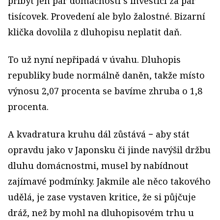
přibýt jen pár domácností s investicí za pár
tisícovek. Provedení ale bylo žalostné. Bizarní
klička dovolila z dluhopisu neplatit daň.
To už nyní nepřipadá v úvahu. Dluhopis
republiky bude normálně daněn, takže místo
výnosu 2,07 procenta se bavíme zhruba o 1,8
procenta.
A kvadratura kruhu dál zůstává − aby stát
opravdu jako v Japonsku či jinde navýšil držbu
dluhu domácnostmi, musel by nabídnout
zajímavé podmínky. Jakmile ale něco takového
udělá, je zase vystaven kritice, že si půjčuje
dráž, než by mohl na dluhopisovém trhu u