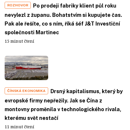
Po prodeji fabriky klient půl roku
ROZHOVOR
nevylezl z županu. Bohatstvím si kupujete čas.
Pak ale řešíte, co s ním, říká šéf J&T Investiční
společnosti Martinec
15 minut čtení
Drsný kapitalismus, který by
ČÍNSKÁ EKONOMIKA
evropské firmy nepřežily. Jak se Čína z
montovny proměnila v technologického rivala,
kterému svět nestačí
11 minut čtení