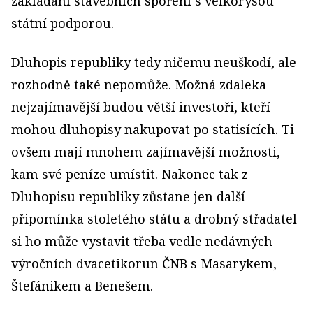
zakládání stavebních spoření s velkorysou
státní podporou.
Dluhopis republiky tedy ničemu neuškodí, ale
rozhodně také nepomůže. Možná zdaleka
nejzajímavější budou větší investoři, kteří
mohou dluhopisy nakupovat po statisících. Ti
ovšem mají mnohem zajímavější možnosti,
kam své peníze umístit. Nakonec tak z
Dluhopisu republiky zůstane jen další
připomínka stoletého státu a drobný střadatel
si ho může vystavit třeba vedle nedávných
výročních dvacetikorun ČNB s Masarykem,
Štefánikem a Benešem.