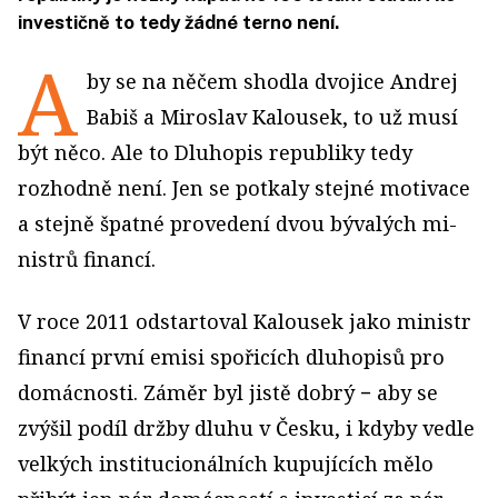
investičně to tedy žádné terno není.
A
by se na něčem shodla dvojice Andrej
Babiš a Miroslav Kalousek, to už musí
být něco. Ale to Dluhopis republiky tedy
rozhodně není. Jen se potkaly stejné motivace
a stejně špatné provedení dvou bývalých mi­
nistrů financí.
V roce 2011 odstartoval Kalousek jako ministr
financí první emisi spořicích dluhopisů pro
domácnosti. Záměr byl jistě dobrý − aby se
zvýšil podíl držby dluhu v Česku, i kdyby vedle
velkých institucionálních kupujících mělo