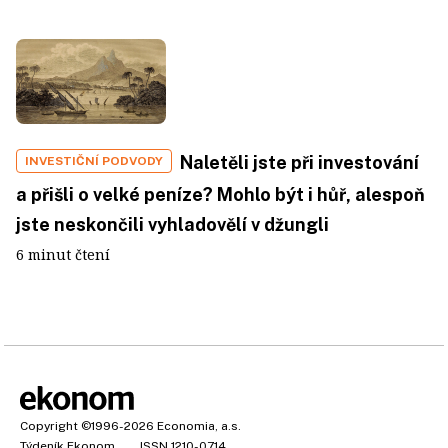
Naletěli jste při investování
INVESTIČNÍ PODVODY
a přišli o velké peníze? Mohlo být i hůř, alespoň
jste neskončili vyhladovělí v džungli
6 minut čtení
Copyright
©1996-2026
Economia, a.s.
Týdeník Ekonom
ISSN 1210-0714