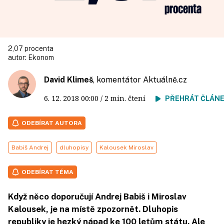
2,07 procenta
autor:
Ekonom
David Klimeš
, komentátor
Aktuálně.cz
6. 12. 2018
00:00
/ 2 min. čtení
PŘEHRÁT ČLÁN
ODEBÍRAT AUTORA
Babiš Andrej
dluhopisy
Kalousek Miroslav
ODEBÍRAT TÉMA
Když něco doporučují Andrej Babiš i Miroslav
Kalousek, je na místě zpozornět. Dluhopis
republiky je hezký nápad ke 100 letům státu. Ale