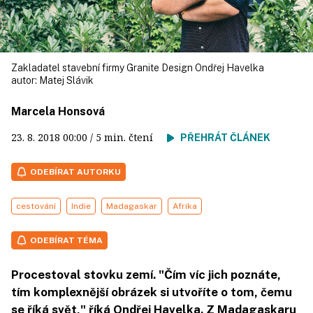
Zakladatel stavební firmy Granite Design Ondřej Havelka
autor:
Matej Slávik
Marcela Honsová
23. 8. 2018
00:00
/ 5 min. čtení
PŘEHRÁT ČLÁNEK
ODEBÍRAT AUTORKU
cestování
Indie
Madagaskar
Afrika
ODEBÍRAT TÉMA
Procestoval stovku zemí. "Čím víc jich poznáte,
tím komplexnější obrázek si utvoříte o tom, čemu
se říká svět," říká Ondřej Havelka. Z Madagaskaru