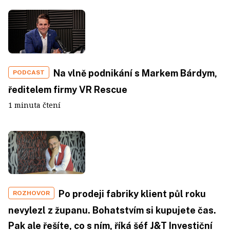
Na vlně podnikání s Markem Bárdym,
PODCAST
ředitelem firmy VR Rescue
1 minuta čtení
Po prodeji fabriky klient půl roku
ROZHOVOR
nevylezl z županu. Bohatstvím si kupujete čas.
Pak ale řešíte, co s ním, říká šéf J&T Investiční