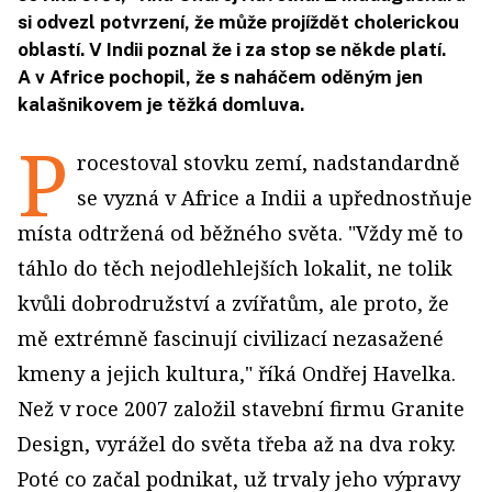
si odvezl potvrzení, že může projíždět cholerickou
oblastí. V Indii poznal že i za stop se někde platí.
A v Africe pochopil, že s naháčem oděným jen
kalašnikovem je těžká domluva.
P
rocestoval stovku zemí, nadstandardně
se vyzná v Africe a Indii a upřednostňuje
místa odtržená od běžného světa. "Vždy mě to
táhlo do těch nejodlehlejších lokalit, ne tolik
kvůli dobrodružství a zvířatům, ale proto, že
mě extrémně fascinují civilizací nezasažené
kmeny a jejich kultura," říká Ondřej Havelka.
Než v roce 2007 založil stavební firmu Granite
Design, vyrážel do světa třeba až na dva roky.
Poté co začal podnikat, už trvaly jeho výpravy