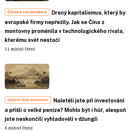
Drsný kapitalismus, který by
ČÍNSKÁ EKONOMIKA
evropské firmy nepřežily. Jak se Čína z
montovny proměnila v technologického rivala,
kterému svět nestačí
11 minut čtení
Naletěli jste při investování
INVESTIČNÍ PODVODY
a přišli o velké peníze? Mohlo být i hůř, alespoň
jste neskončili vyhladovělí v džungli
6 minut čtení