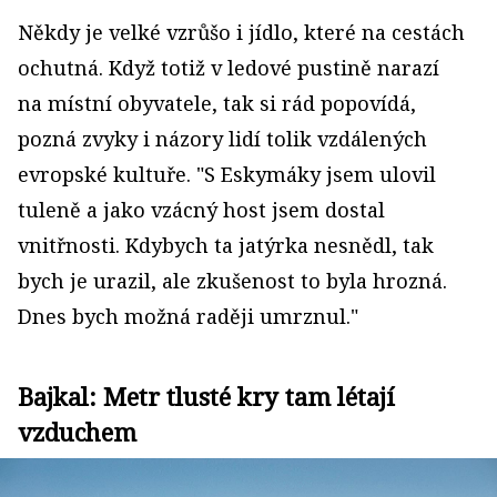
Někdy je velké vzrůšo i jídlo, které na cestách
ochutná. Když totiž v ledové pustině narazí
na místní obyvatele, tak si rád popovídá,
pozná zvyky i názory lidí tolik vzdálených
evropské kultuře. "S Eskymáky jsem ulovil
tuleně a jako vzácný host jsem dostal
vnitřnosti. Kdybych ta jatýrka nesnědl, tak
bych je urazil, ale zkušenost to byla hrozná.
Dnes bych možná raději umrznul."
Bajkal: Metr tlusté kry tam létají
vzduchem