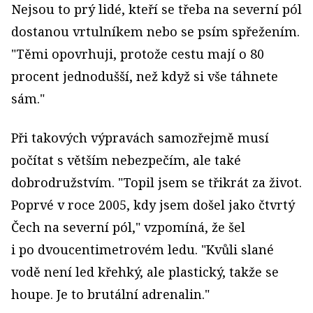
Nejsou to prý lidé, kteří se třeba na severní pól
dostanou vrtulníkem nebo se psím spřežením.
"Těmi opovrhuji, protože cestu mají o 80
procent jednodušší, než když si vše táhnete
sám."
Při takových výpravách samozřejmě musí
počítat s větším nebezpečím, ale také
dobrodružstvím. "Topil jsem se třikrát za život.
Poprvé v roce 2005, kdy jsem došel jako čtvrtý
Čech na severní pól," vzpomíná, že šel
i po dvoucentimetrovém ledu. "Kvůli slané
vodě není led křehký, ale plastický, takže se
houpe. Je to brutální adrenalin."