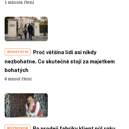
1 minuta čtení
Proč většina lidí asi nikdy
BOHATSTVÍ
nezbohatne. Co skutečně stojí za majetkem
bohatých
8 minut čtení
Po prodeji fabriky klient půl roku
ROZHOVOR