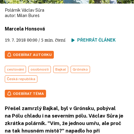
Polárník Václav Sůra
autor:
Milan Bureš
Marcela Honsová
19. 7. 2018
00:00
/ 5 min. čtení
PŘEHRÁT ČLÁNEK
ODEBÍRAT AUTORKU
cestování
osobnosti
Bajkal
Grónsko
Česká republika
ODEBÍRAT TÉMA
Přešel zamrzlý Bajkal, byl v Grónsku, pobýval
na Pólu chladu i na severním pólu. Václav Sůra je
zkrátka polárník. "Vím, že jednou umřu, ale proč
na tak hnusném místě?" napadlo ho při