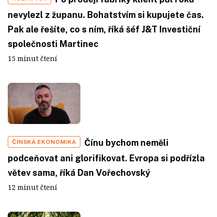
nevylezl z županu. Bohatstvím si kupujete čas.
Pak ale řešíte, co s ním, říká šéf J&T Investiční
společnosti Martinec
15 minut čtení
Čínu bychom neměli
ČÍNSKÁ EKONOMIKA
podceňovat ani glorifikovat. Evropa si podřízla
větev sama, říká Dan Vořechovský
12 minut čtení