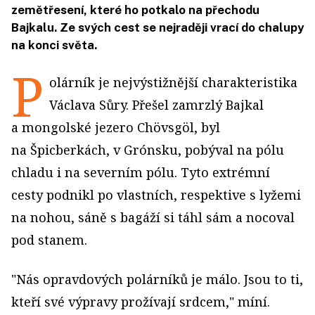
zemětřesení, které ho potkalo na přechodu
Bajkalu. Ze svých cest se nejraději vrací do chalupy
na konci světa.
P
olárník je nejvýstižnější charakteristika
Václava Sůry. Přešel zamrzlý Bajkal
a mongolské jezero Chövsgöl, byl
na Špicberkách, v Grónsku, pobýval na pólu
chladu i na severním pólu. Tyto extrémní
cesty podnikl po vlastních, respektive s lyžemi
na nohou, sáně s bagáží si táhl sám a nocoval
pod stanem.
"Nás opravdových polárníků je málo. Jsou to ti,
kteří své výpravy prožívají srdcem," míní.