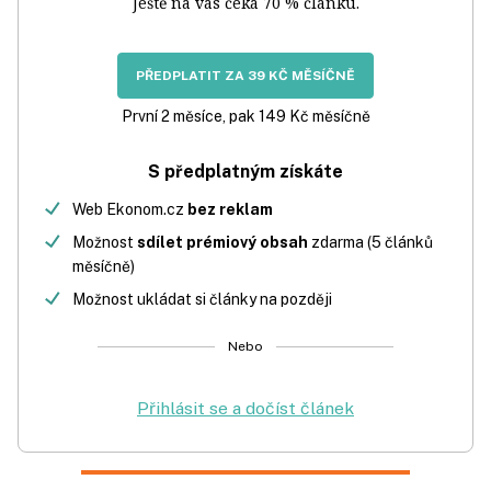
Ještě na vás čeká 70 % článku.
PŘEDPLATIT ZA 39 KČ MĚSÍČNĚ
První 2 měsíce, pak 149 Kč měsíčně
S předplatným získáte
Web Ekonom.cz
bez reklam
Možnost
sdílet prémiový obsah
zdarma (5 článků
měsíčně)
Možnost ukládat si články na později
Nebo
Přihlásit se a dočíst článek