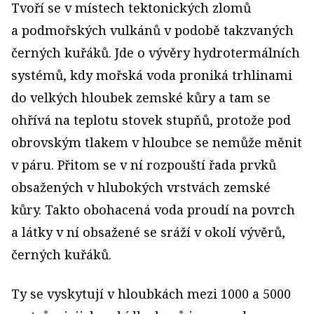
Tvoří se v místech tektonických zlomů
a podmořských vulkánů v podobě takzvaných
černých kuřáků. Jde o vývěry hydrotermálních
systémů, kdy mořská voda proniká trhlinami
do velkých hloubek zemské kůry a tam se
ohřívá na teplotu stovek stupňů, protože pod
obrovským tlakem v hloubce se nemůže měnit
v páru. Přitom se v ní rozpouští řada prvků
obsažených v hlubokých vrstvách zemské
kůry. Takto obohacená voda proudí na povrch
a látky v ní obsažené se sráží v okolí vývěrů,
černých kuřáků.
Ty se vyskytují v hloubkách mezi 1000 a 5000