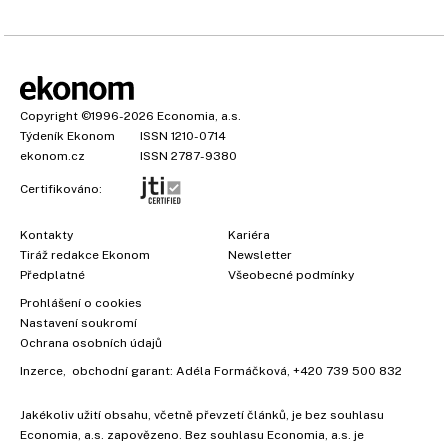
Copyright
©1996-2026
Economia, a.s.
Týdeník Ekonom
ISSN 1210-0714
ekonom.cz
ISSN 2787-9380
Certifikováno:
Kontakty
Kariéra
Tiráž redakce Ekonom
Newsletter
Předplatné
Všeobecné podmínky
Prohlášení o cookies
Nastavení soukromí
Ochrana osobních údajů
Inzerce
, obchodní garant:
Adéla Formáčková
,
+420 739 500 832
Jakékoliv užití obsahu, včetně převzetí článků, je bez souhlasu
Economia, a.s. zapovězeno. Bez souhlasu Economia, a.s. je