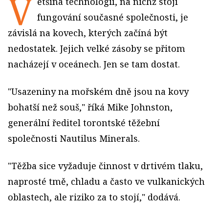
V
ětšina technologií, na nichž stojí
fungování současné společnosti, je
závislá na kovech, kterých začíná být
nedostatek. Jejich velké zásoby se přitom
nacházejí v oceánech. Jen se tam dostat.
"Usazeniny na mořském dně jsou na kovy
bohatší než souš," říká Mike Johnston,
generální ředitel torontské těžební
společnosti Nautilus Minerals.
"Těžba sice vyžaduje činnost v drtivém tlaku,
naprosté tmě, chladu a často ve vulkanických
oblastech, ale riziko za to stojí," dodává.