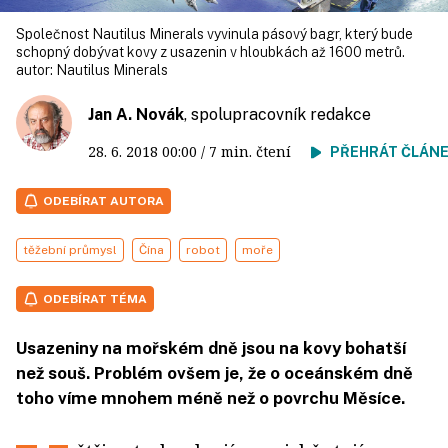
Společnost Nautilus Minerals vyvinula pásový bagr, který bude
schopný dobývat kovy z usazenin v hloubkách až 1600 metrů.
autor:
Nautilus Minerals
Jan A. Novák
, spolupracovník redakce
28. 6. 2018
00:00
/ 7 min. čtení
PŘEHRÁT ČLÁN
ODEBÍRAT AUTORA
těžební průmysl
Čína
robot
moře
ODEBÍRAT TÉMA
Usazeniny na mořském dně jsou na kovy bohatší
než souš. Problém ovšem je, že o oceánském dně
toho víme mnohem méně než o povrchu Měsíce.