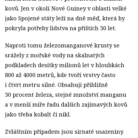
kovů. Jen v okolí Nové Guiney v oblasti velké
jako Spojené státy leží na dně měď, která by
pokryla potřeby lidstva na příštích 30 let.
Naproti tomu železomanganové krusty se
srážely z mořské vody na skalnatých
podkladech desítky milio­nů let v hloubkách
800 až 4000 metrů, kde tvoří vrstvy často
i čtvrt metru silné. Obsahují přibližně
30 procent železa, stejné množství manganu
a v menší míře řadu dalších zajímavých kovů
jako třeba kobalt či nikl.
Zvláštním případem jsou sirnaté usazeniny.