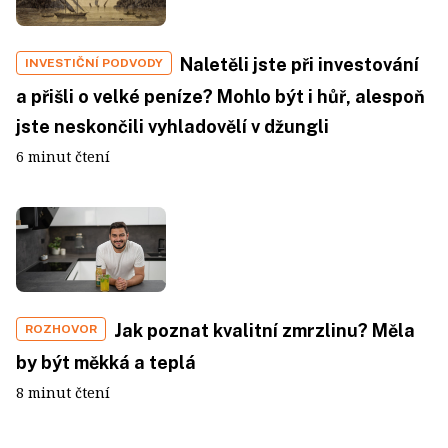
Naletěli jste při investování
INVESTIČNÍ PODVODY
a přišli o velké peníze? Mohlo být i hůř, alespoň
jste neskončili vyhladovělí v džungli
6 minut čtení
Jak poznat kvalitní zmrzlinu? Měla
ROZHOVOR
by být měkká a teplá
8 minut čtení