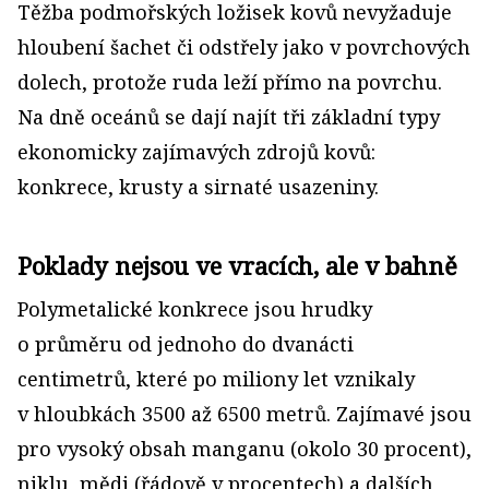
Těžba podmořských ložisek kovů nevyžaduje
hloubení šachet či odstřely jako v povrchových
dolech, protože ruda leží přímo na povrchu.
Na dně oceánů se dají najít tři základní typy
ekonomicky zajímavých zdrojů kovů:
konkrece, krusty a sirnaté usazeniny.
Poklady nejsou ve vracích, ale v bahně
Polymetalické konkrece jsou hrudky
o průměru od jednoho do dvanácti
centimetrů, které po miliony let vznikaly
v hloubkách 3500 až 6500 metrů. Zajímavé jsou
pro vysoký obsah manganu (okolo 30 procent),
niklu, mědi (řádově v procentech) a dalších