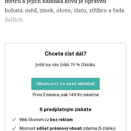
metrů a jejich nabídka kovů je opravdu
bohatá: měď, zinek, olovo, zlato, stříbro a řada
dalších.
Chcete číst dál?
Ještě na vás čeká 70 % článku.
PŘEDPLATIT ZA 39 KČ MĚSÍČNĚ
První 2 měsíce, pak 149 Kč měsíčně
S předplatným získáte
Web Ekonom.cz
bez reklam
Možnost
sdílet prémiový obsah
zdarma (5 článků