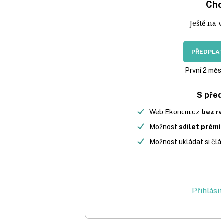
Chc
Ještě na 
PŘEDPLAT
První 2 měs
S pře
Web Ekonom.cz
bez r
Možnost
sdílet prém
Možnost ukládat si člá
Přihlási