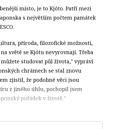
benější místo, je to Kjóto. Patří mezi
Japonska s největším počtem památek
ESCO.
ltura, příroda, filozofické možnosti,
 na světě se Kjótu nevyrovnají. Třeba
můžete studovat půl života," vypráví
aponských chrámech se stal znovu
sem zjistil, že podobné věci jsou
víru z jiného úhlu, pochopil jsem
japonský pořádek v životě."