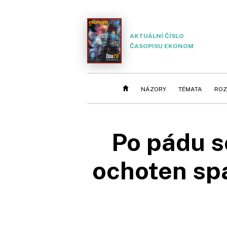
AKTUÁLNÍ ČÍSLO
ČASOPISU EKONOM
NÁZORY
TÉMATA
ROZ
Po pádu s
ochoten spá