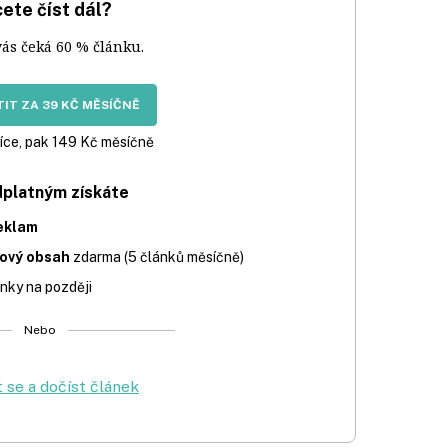
ete číst dál?
vás čeká 60 % článku.
IT ZA 39 KČ MĚSÍČNĚ
íce, pak 149 Kč měsíčně
dplatným získáte
eklam
iový obsah
zdarma (5 článků měsíčně)
nky na později
Nebo
t se a dočíst článek