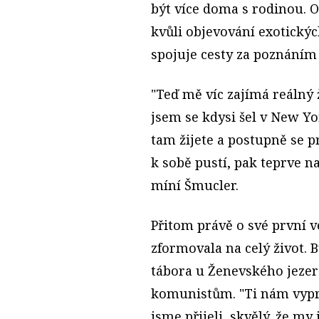
být více doma s rodinou. 
kvůli objevování exotickýc
spojuje cesty za poznáním
"Teď mě víc zajímá reálný ži
jsem se kdysi šel v New Y
tam žijete a postupně se p
k sobě pustí, pak teprve n
míní Šmucler.
Přitom právě o své první ve
zformovala na celý život. 
tábora u Ženevského jezer
komunistům. "Ti nám vyprá
jsme přijeli, skvělý, že my