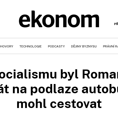
PŘ
HOVORY
TECHNOLOGIE
PODCASTY
DĚJINY BYZNYSU
PRÁVNÍ 
ocialismu byl Rom
t na podlaze autob
mohl cestovat