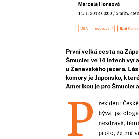
Marcela Honsová
11. 1. 2018
00:00
/ 5 min. č
USA
cestování
Jižní Korea
První velká cesta na Zápa
Šmucler ve 14 letech vyra
u Ženevského jezera. Lá
komory je Japonsko, které
Amerikou je pro Šmuclera 
P
rezident České
býval patologic
nezdravě, témě
proto, že má v