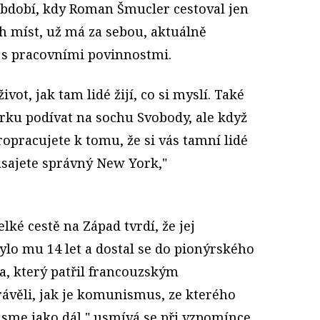
Období, kdy Roman Šmucler cestoval jen
h míst, už má za sebou, aktuálně
 s pracovními povinnostmi.
vot, jak tam lidé žijí, co si myslí. Také
orku podívat na sochu Svobody, ale když
ropracujete k tomu, že si vás tamní lidé
asajete správný New York,"
lké cestě na Západ tvrdí, že jej
Bylo mu 14 let a dostal se do pionýrského
a, který patřil francouzským
věli, jak je komunismus, ze kterého
 jsme jako dál," usmívá se při vzpomínce,