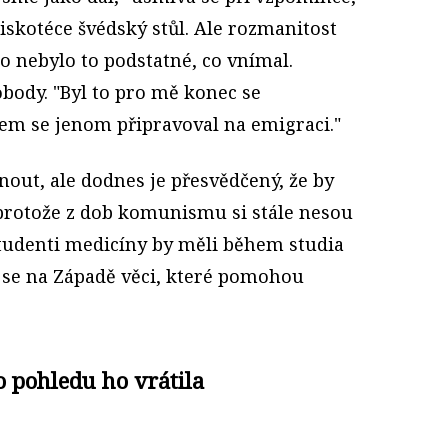
diskotéce švédský stůl. Ale rozmanitost
to nebylo to podstatné, co vnímal.
ody. "Byl to pro mě konec se
sem se jenom připravoval na emigraci."
out, ale dodnes je přesvědčený, že by
 protože z dob komunismu si stále nesou
k studenti medicíny by měli během studia
í se na Západě věci, které pomohou
o pohledu ho vrátila