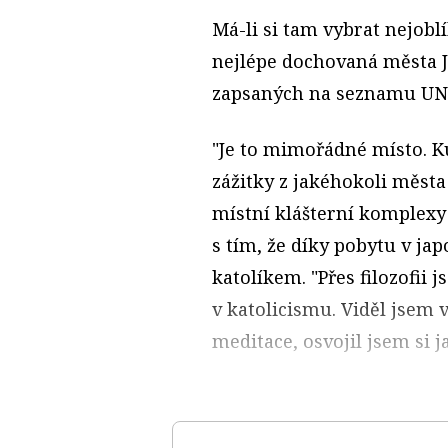
Má-li si tam vybrat nejoblí
nejlépe dochovaná města 
zapsaných na seznamu UN
"Je to mimořádné místo. Ku
zážitky z jakéhokoli města
místní klášterní komplexy 
s tím, že díky pobytu v j
katolíkem. "Přes filozofii j
v katolicismu. Viděl jsem 
meditace, osvojil jsem si 