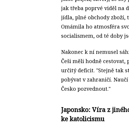
jak třeba poprvé viděl na 
jídla, plné obchody zboží, 
Omámila ho atmosféra svob
socialismem, od té doby j
Nakonec k ní nemusel sáhn
Češi měli hodně cestovat,
určitý deficit. "Stejně ta
pobývat v zahraničí. Nauč
Česko pozvednout."
Japonsko: Víra z jinéh
ke katolicismu