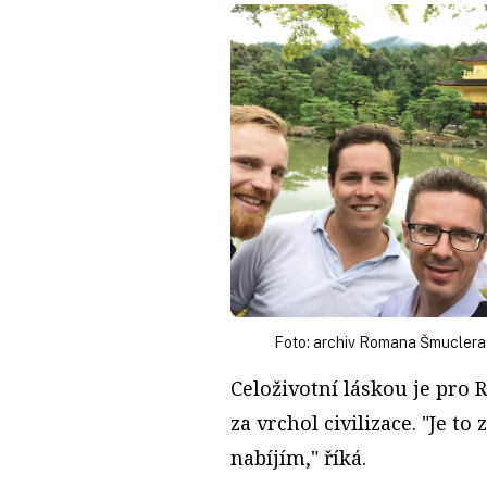
Foto: archiv Romana Šmuclera
Celoživotní láskou je pro
za vrchol civilizace. "Je t
nabíjím," říká.