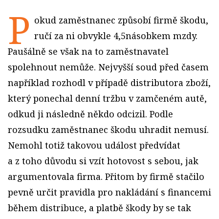
P
okud zaměstnanec způsobí firmě škodu,
ručí za ni obvykle 4,5násobkem mzdy.
Paušálně se však na to zaměstnavatel
spolehnout nemůže. Nejvyšší soud před časem
například rozhodl v případě distributora zboží,
který ponechal denní tržbu v zamčeném autě,
odkud ji následně někdo odcizil. Podle
rozsudku zaměstnanec škodu uhradit nemusí.
Nemohl totiž takovou událost předvídat
a z toho důvodu si vzít hotovost s sebou, jak
argumentovala firma. Přitom by firmě stačilo
pevně určit pravidla pro nakládání s financemi
během distribuce, a platbě škody by se tak