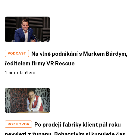
Na vlně podnikání s Markem Bárdym,
PODCAST
ředitelem firmy VR Rescue
1 minuta čtení
Po prodeji fabriky klient půl roku
ROZHOVOR
nevylezl z županu. Bohatstvím si kupujete čas.