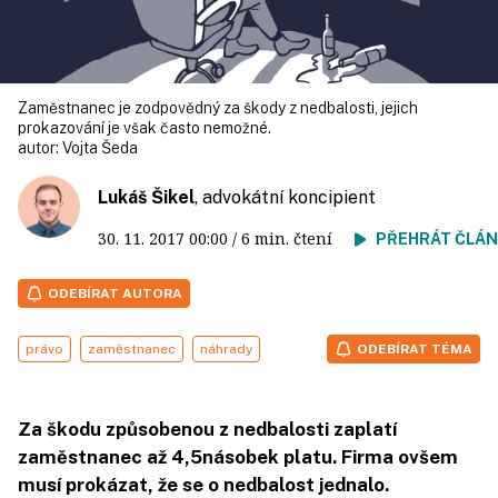
Zaměstnanec je zodpovědný za škody z nedbalosti, jejich
prokazování je však často nemožné.
autor:
Vojta Šeda
Lukáš Šikel
, advokátní koncipient
30. 11. 2017
00:00
/ 6 min. čtení
PŘEHRÁT ČLÁ
ODEBÍRAT AUTORA
právo
zaměstnanec
náhrady
ODEBÍRAT TÉMA
Za škodu způsobenou z nedbalosti zaplatí
zaměstnanec až 4,5násobek platu. Firma ovšem
musí prokázat, že se o nedbalost jednalo.