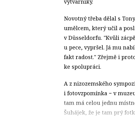
výtvarníky.
Novotný třeba dělal s To
umělcem, který učil a pos
v Düsseldorfu. "Kvůli zácp
u pece, vypršel. Já mu nabí
fakt radost." Zřejmě i pro
ke spolupráci.
A z nizozemského sympozi
i fotovzpomínka − v muze
tam má celou jednu místnos
Šuhájek, že je tam prý fot