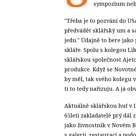
sympo­zium nebo
"Třeba je to pozvání do US
předvádět sklářský um a sá
jedu." Údajně to bere jako
skláře. Spolu s kolegou Li
sklářskou společnost Ajet
produkce. Když se Novotném
by měl, tak svého kolegu v
ti to tedy nařizuju. A já o
Aktuálně sklářskou huť v L
65letí zakladatelé prý dál
jako živnostník v Novém Bo
s galerií, restaurací a po