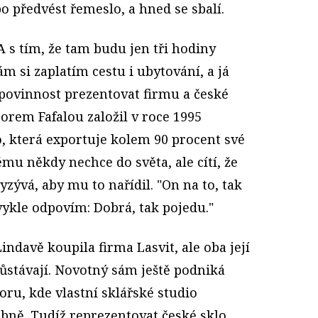
 předvést řemeslo, a hned se sbalí.
A s tím, že tam budu jen tři hodiny
m si zaplatím cestu i ubytování, a já
 povinnost prezentovat firmu a české
borem Fafalou založil v roce 1995
o, která exportuje kolem 90 procent své
u někdy nechce do světa, ale cítí, že
yzývá, aby mu to nařídil. "On na to, tak
bvykle odpovím: Dobrá, tak pojedu."
indavě koupila firma Lasvit, ale oba její
 zůstávají. Novotný sám ještě podniká
ru, kde vlastní sklářské studio
dobně. Tudíž reprezentovat české sklo