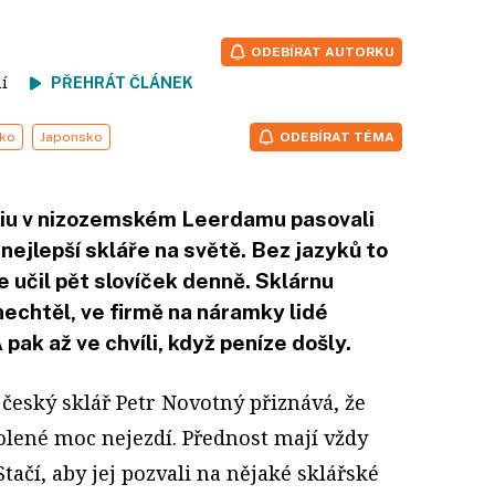
ODEBÍRAT AUTORKU
tení
PŘEHRÁT ČLÁNEK
ko
Japonsko
ODEBÍRAT TÉMA
ziu v nizozemském Leerdamu pasovali
nejlepší skláře na světě. Bez jazyků to
e učil pět slovíček denně. Sklárnu
 nechtěl, ve firmě na náramky lidé
 pak až ve chvíli, když peníze došly.
 český sklář Petr Novotný přiznává, že
lené moc nejezdí. Přednost mají vždy
Stačí, aby jej pozvali na nějaké sklářské