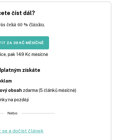
ete číst dál?
vás čeká 60 % článku.
IT ZA 39 KČ MĚSÍČNĚ
íce, pak 149 Kč měsíčně
dplatným získáte
eklam
iový obsah
zdarma (5 článků měsíčně)
nky na později
Nebo
t se a dočíst článek