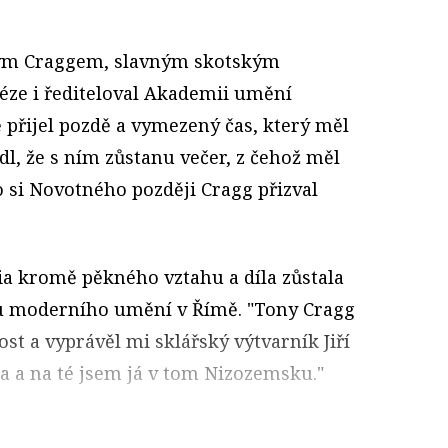
nym Craggem, slavným skotským
léze i řediteloval Akademii umění
ě přijel pozdě a vymezený čas, který měl
dl, že s ním zůstanu večer, z čehož měl
to si Novotného později Cragg přizval
a kromě pěkného vztahu a díla zůstala
u moderního umění v Římě. "Tony Cragg
t a vyprávěl mi sklářský výtvarník Jiří
ka a na té jsem já v tom Nizozemsku."