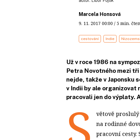
autor:
Libor Fojtík
Marcela Honsová
9. 11. 2017
00:00
/ 5 min. č
cestování
Indie
Nizozems
Už v roce 1986 na sympo
Petra Novotného mezi tři 
nejde, takže v Japonsku s
v Indii by ale organizovat
pracovali jen do výplaty. A
S
větově proslulý
na rodinné dovo
pracovní cesty. 