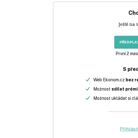
Chc
Ještě na 
PŘEDPLAT
První 2 měs
S pře
Web Ekonom.cz
bez r
Možnost
sdílet prém
Možnost ukládat si člá
Přihlási