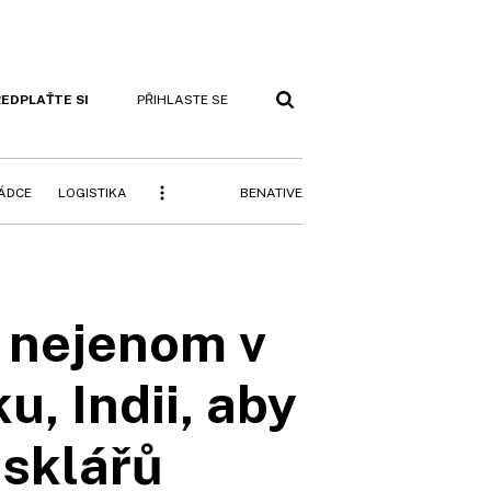
EDPLAŤTE SI
PŘIHLASTE SE
BENATIVE
RÁDCE
LOGISTIKA
ý nejenom v
u, Indii, aby
 sklářů