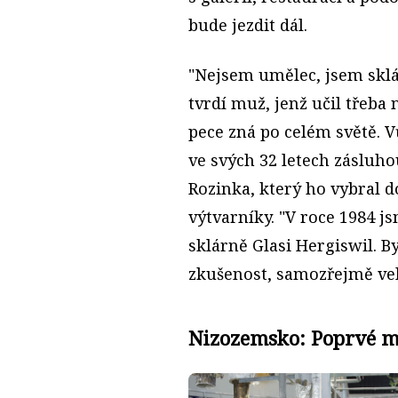
bude jezdit dál.
"Nejsem umělec, jsem sklář
tvrdí muž, jenž učil třeba
pece zná po celém světě. V
ve svých 32 letech zásluh
Rozinka, který ho vybral d
výtvarníky. "V roce 1984 js
sklárně Glasi Hergiswil. B
zkušenost, samozřejmě vel
Nizozemsko: Poprvé m