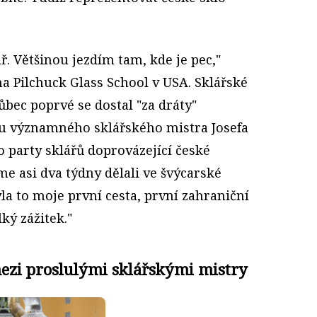
. Většinou jezdím tam, kde je pec,"
 na Pilchuck Glass School v USA. Sklářské
ůbec poprvé se dostal "za dráty"
ou významného sklářského mistra Josefa
o party sklářů doprovázející české
me asi dva týdny dělali ve švýcarské
yla to moje první cesta, první zahraniční
ký zážitek."
ezi proslulými sklářskými mistry