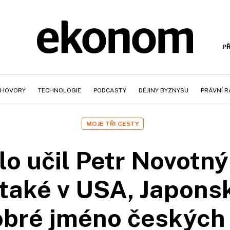
PŘ
HOVORY
TECHNOLOGIE
PODCASTY
DĚJINY BYZNYSU
PRÁVNÍ 
MOJE TŘI CESTY
o učil Petr Novotn
také v USA, Japonsk
dobré jméno českých