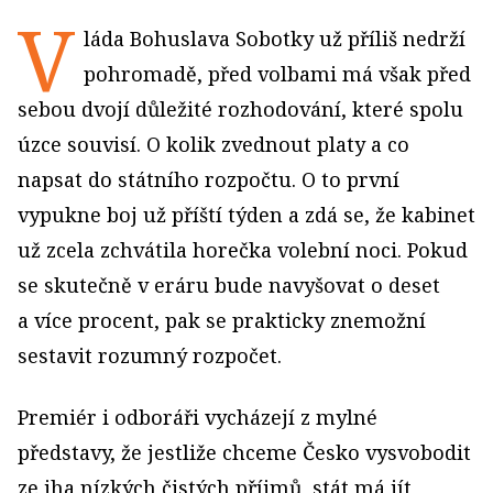
V
láda Bohuslava Sobotky už příliš nedrží
pohromadě, před volbami má však před
sebou dvojí důležité rozhodování, které spolu
úzce souvisí. O kolik zvednout platy a co
napsat do státního rozpočtu. O to první
vypukne boj už příští týden a zdá se, že kabinet
už zcela zchvátila horečka volební noci. Pokud
se skutečně v eráru bude navyšovat o deset
a více procent, pak se prakticky znemožní
sestavit rozumný rozpočet.
Premiér i odboráři vycházejí z mylné
představy, že jestliže chceme Česko vysvobodit
ze jha nízkých čistých příjmů, stát má jít