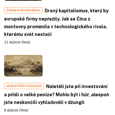
Drsný kapitalismus, který by
ČÍNSKÁ EKONOMIKA
evropské firmy nepřežily. Jak se Čína z
montovny proměnila v technologického rivala,
kterému svět nestačí
11 minut čtení
Naletěli jste při investování
INVESTIČNÍ PODVODY
a přišli o velké peníze? Mohlo být i hůř, alespoň
jste neskončili vyhladovělí v džungli
6 minut čtení