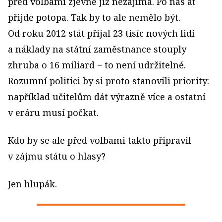
před volbami zjevně již nezajímá. Po nás ať
přijde potopa. Tak by to ale nemělo být.
Od roku 2012 stát přijal 23 tisíc nových lidí
a náklady na státní zaměstnance stouply
zhruba o 16 miliard − to není udržitelné.
Rozumní politici by si proto stanovili priority:
například učitelům dát výrazně více a ostatní
v eráru musí počkat.
Kdo by se ale před volbami takto připravil
v zájmu státu o hlasy?
Jen hlupák.