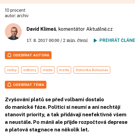
10 procent
autor:
archiv
David Klimeš
, komentátor
Aktuálně.cz
17. 8. 2017
00:00
/ 2 min. čtení
PŘEHRÁT ČLÁN
ODEBÍRAT AUTORA
volby
odbory
vláda
mzda
Sobotka Bohuslav
ODEBÍRAT TÉMA
Zvyšování platů se před volbami dostalo
do manické fáze. Politici si neumí a ani nechtějí
stanovit priority, a tak přidávají neefektivně všem
a neustále. Po mánii ale přijde rozpočtová deprese
a platová stagnace na několik let.