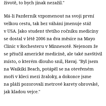
životě, to bych jinak nezažil."
Má-li Pazderník vzpomenout na svoji první
velkou cestu, tak bez váhání jmenuje stáž
v USA. Jako student třetího ročníku medicíny
se dostal v létě 2006 na dva měsíce na Mayo
Clinic v Rochesteru v Minnesotě. Nejenom že
se přiučil americké medicíně, ale také navštívil
místo, o kterém dlouho snil, Havaj. "Byl jsem
na Waikiki Beach, potápěl se na otevřeném
moři v kleci mezi žraloky, a dokonce jsme
na pláži pozorovali metrové karety obrovské,
jak kladou vejce."