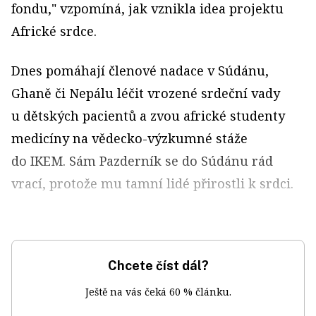
fondu," vzpomíná, jak vznikla idea projektu
Africké srdce.
Dnes pomáhají členové nadace v Súdánu,
Ghaně či Nepálu léčit vrozené srdeční vady
u dětských pacientů a zvou africké studenty
medicíny na vědecko-výzkumné stáže
do IKEM. Sám Pazderník se do Súdánu rád
vrací, protože mu tamní lidé přirostli k srdci.
Chcete číst dál?
Ještě na vás čeká 60 % článku.