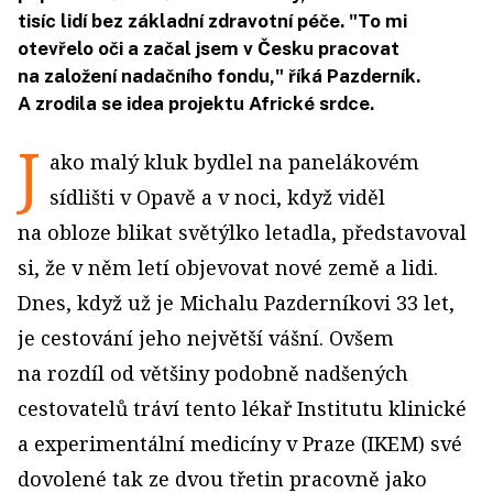
tisíc lidí bez základní zdravotní péče. "To mi
otevřelo oči a začal jsem v Česku pracovat
na založení nadačního fondu," říká Pazderník.
A zrodila se idea projektu Africké srdce.
J
ako malý kluk bydlel na panelákovém
sídlišti v Opavě a v noci, když viděl
na obloze blikat světýlko letadla, představoval
si, že v něm letí objevovat nové země a lidi.
Dnes, když už je Michalu Pazderníkovi 33 let,
je cestování jeho největší vášní. Ovšem
na rozdíl od většiny podobně nadšených
cestovatelů tráví tento lékař Institutu klinické
a experimentální medicíny v Praze (IKEM) své
dovolené tak ze dvou třetin pracovně jako