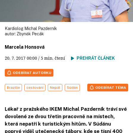
Kardiolog Michal Pazderník
autor:
Zbyněk Pecák
Marcela Honsová
20. 7. 2017
00:00
/ 5 min. čtení
PŘEHRÁT ČLÁNEK
ODEBÍRAT AUTORKU
Brazílie
cestování
Nepál
Súdán
ODEBÍRAT TÉMA
Lékař z pražského IKEM Michal Pazderník tráví své
dovolené ze dvou třetin pracovně na místech,
která nepatří k turistickým hitům. V Súdánu
poprvé viděl utečenecké tábory, kde se tísní 400