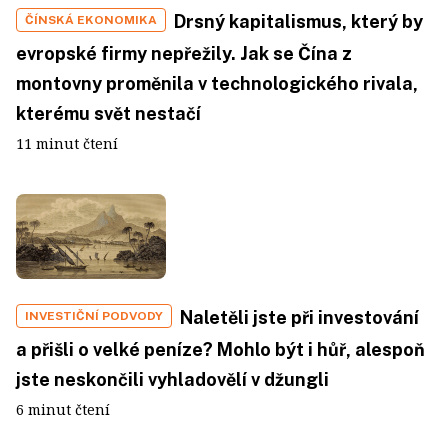
Drsný kapitalismus, který by
ČÍNSKÁ EKONOMIKA
evropské firmy nepřežily. Jak se Čína z
montovny proměnila v technologického rivala,
kterému svět nestačí
11 minut čtení
Naletěli jste při investování
INVESTIČNÍ PODVODY
a přišli o velké peníze? Mohlo být i hůř, alespoň
jste neskončili vyhladovělí v džungli
6 minut čtení