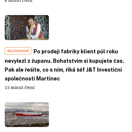
8 minut čtení
Po prodeji fabriky klient půl roku
ROZHOVOR
nevylezl z županu. Bohatstvím si kupujete čas.
Pak ale řešíte, co s ním, říká šéf J&T Investiční
společnosti Martinec
15 minut čtení