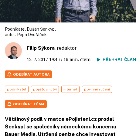
Podnikatel Dušan Šenkypl
autor:
Pepa Dvořáček
Filip Sýkora
, redaktor
12. 7. 2017
19:45
/ 16 min. čtení
PŘEHRÁT ČLÁ
ODEBÍRAT AUTORA
podnikatel
pojišťovnictví
internet
povinné ručení
ODEBÍRAT TÉMA
Většinový podíl v matce ePojisteni.cz prodal
Šenkypl se společníky německému koncernu
Bauer Media. Utržené peníze chce investovat