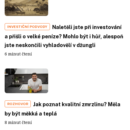
Naletěli jste při investování
INVESTIČNÍ PODVODY
a přišli o velké peníze? Mohlo být i hůř, alespoň
jste neskončili vyhladovělí v džungli
6 minut čtení
Jak poznat kvalitní zmrzlinu? Měla
ROZHOVOR
by být měkká a teplá
8 minut čtení