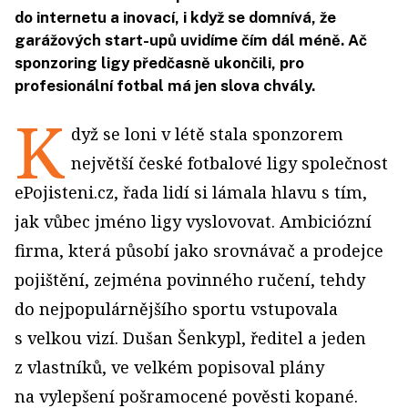
do internetu a inovací, i když se domnívá, že
garážových start-upů uvidíme čím dál méně. Ač
sponzoring ligy předčasně ukončili, pro
profesionální fotbal má jen slova chvály.
K
dyž se loni v létě stala sponzorem
největší české fotbalové ligy společnost
ePojisteni.cz, řada lidí si lámala hlavu s tím,
jak vůbec jméno ligy vyslovovat. Ambiciózní
firma, která působí jako srovnávač a prodejce
pojištění, zejména povinného ručení, tehdy
do nejpopulárnějšího sportu vstupovala
s velkou vizí. Dušan Šenkypl, ředitel a jeden
z vlastníků, ve velkém popisoval plány
na vylepšení pošramocené pověsti kopané.