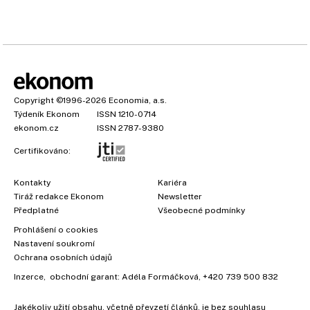
Copyright
©1996-2026
Economia, a.s.
Týdeník Ekonom
ISSN 1210-0714
ekonom.cz
ISSN 2787-9380
Certifikováno:
Kontakty
Kariéra
Tiráž redakce Ekonom
Newsletter
Předplatné
Všeobecné podmínky
Prohlášení o cookies
Nastavení soukromí
Ochrana osobních údajů
Inzerce
, obchodní garant:
Adéla Formáčková
,
+420 739 500 832
Jakékoliv užití obsahu, včetně převzetí článků, je bez souhlasu