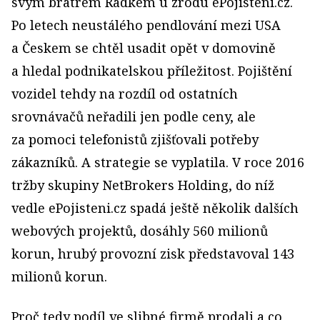
svým bratrem Radkem u zrodu ePojisteni.cz.
Po letech neustálého pendlování mezi USA
a Českem se chtěl usadit opět v domovině
a hledal podnikatelskou příležitost. Pojištění
vozidel tehdy na rozdíl od ostatních
srovnávačů neřadili jen podle ceny, ale
za pomoci telefonistů zjišťovali potřeby
zákazníků. A strategie se vyplatila. V roce 2016
tržby skupiny NetBrokers Holding, do níž
vedle ePojisteni.cz spadá ještě několik dalších
webových projektů, dosáhly 560 milionů
korun, hrubý provozní zisk představoval 143
milionů korun.
Proč tedy podíl ve slibné firmě prodali a co