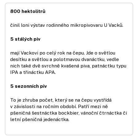
800 hektolitrů
činil loni výstav rodinného mikropivovaru U Vacků.
5 stálých piv
mají Vackovi po celý rok na čepu. Jde o světlou
desítku a světlou a polotmavou dvanáctku, vedle
nich také dvě svrchně kvašená piva, patnáctku typu
IPA a třináctku APA.
5 sezonních piv
To je zhruba počet, který se na čepu vystřídá
v závislosti na ročním období. Patří mezi ně
pšeničná šestnáctka bockbier, vánoční čtrnáctka či
letní pšeničná jedenáctka.