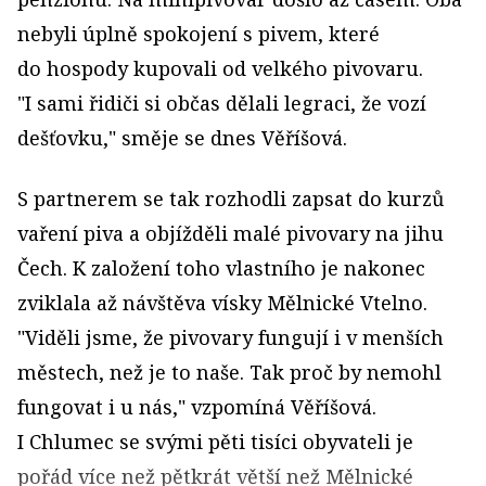
nebyli úplně spokojení s pivem, které
do hospody kupovali od velkého pivovaru.
"I sami řidiči si občas dělali legraci, že vozí
dešťovku," směje se dnes Věříšová.
S partnerem se tak rozhodli zapsat do kurzů
vaření piva a objížděli malé pivovary na jihu
Čech. K založení toho vlastního je nakonec
zviklala až návštěva vísky Mělnické Vtelno.
"Viděli jsme, že pivovary fungují i v menších
městech, než je to naše. Tak proč by nemohl
fungovat i u nás," vzpomíná Věříšová.
I Chlumec se svými pěti tisíci obyvateli je
pořád více než pětkrát větší než Mělnické