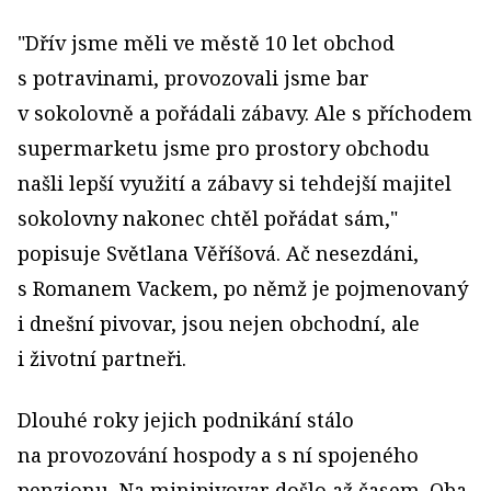
"Dřív jsme měli ve městě 10 let obchod
s potravinami, provozovali jsme bar
v sokolovně a pořádali zábavy. Ale s příchodem
supermarketu jsme pro prostory obchodu
našli lepší využití a zábavy si tehdejší majitel
sokolovny nakonec chtěl pořádat sám,"
popisuje Světlana Věříšová. Ač nesezdáni,
s Romanem Vackem, po němž je pojmenovaný
i dnešní pivovar, jsou nejen obchodní, ale
i životní partneři.
Dlouhé roky jejich podnikání stálo
na provozování hospody a s ní spojeného
penzionu. Na minipivovar došlo až časem. Oba