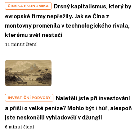
Drsný kapitalismus, který by
ČÍNSKÁ EKONOMIKA
evropské firmy nepřežily. Jak se Čína z
montovny proměnila v technologického rivala,
kterému svět nestačí
11 minut čtení
Naletěli jste při investování
INVESTIČNÍ PODVODY
a přišli o velké peníze? Mohlo být i hůř, alespoň
jste neskončili vyhladovělí v džungli
6 minut čtení