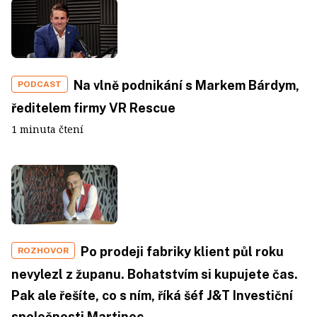
Na vlně podnikání s Markem Bárdym,
PODCAST
ředitelem firmy VR Rescue
1 minuta čtení
Po prodeji fabriky klient půl roku
ROZHOVOR
nevylezl z županu. Bohatstvím si kupujete čas.
Pak ale řešíte, co s ním, říká šéf J&T Investiční
společnosti Martinec