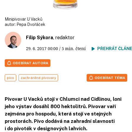
Minipivovar U Vacků
autor:
Pepa Dvořáček
Filip Sýkora
, redaktor
29. 6. 2017
00:00
/ 5 min. čtení
PŘEHRÁT ČLÁN
ODEBÍRAT AUTORA
pivo
zachráněné pivovary
ODEBÍRAT TÉMA
Pivovar U Vacků stojí v Chlumci nad Cidlinou, loni
jeho výstav dosáhl 800 hektolitrů. Pivovar vaří
zejména pro hospodu, která stojí ve stejných
prostorách. Pivo dodává na zahradní slavnosti
i do pivoték v designových lahvích.