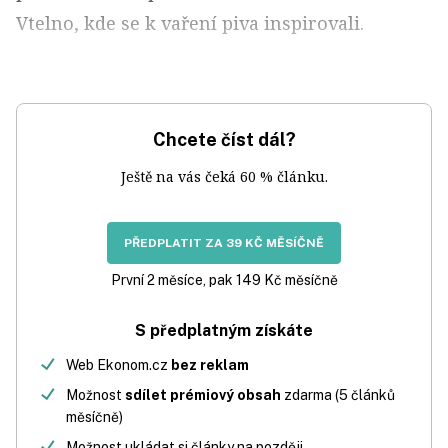
Vtelno, kde se k vaření piva inspirovali.
Chcete číst dál?
Ještě na vás čeká 60 % článku.
PŘEDPLATIT ZA 39 KČ MĚSÍČNĚ
První 2 měsíce, pak 149 Kč měsíčně
S předplatným získáte
Web Ekonom.cz
bez reklam
Možnost
sdílet prémiový obsah
zdarma (5 článků
měsíčně)
Možnost ukládat si články na později