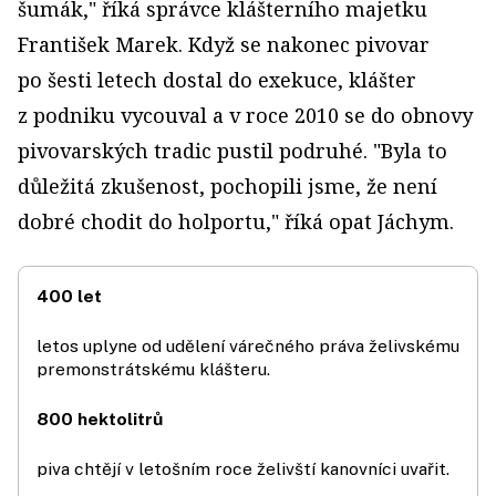
šumák," říká správce klášterního majetku
František Marek. Když se nakonec pivovar
po šesti letech dostal do exekuce, klášter
z podniku vycouval a v roce 2010 se do obnovy
pivovarských tradic pustil podruhé. "Byla to
důležitá zkušenost, pochopili jsme, že není
dobré chodit do holportu," říká opat Jáchym.
400 let
letos uplyne od udělení várečného práva želivskému
premonstrátskému klášteru.
800 hektolitrů
piva chtějí v letošním roce želivští kanovníci uvařit.