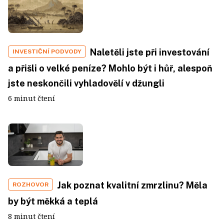
Naletěli jste při investování
INVESTIČNÍ PODVODY
a přišli o velké peníze? Mohlo být i hůř, alespoň
jste neskončili vyhladovělí v džungli
6 minut čtení
Jak poznat kvalitní zmrzlinu? Měla
ROZHOVOR
by být měkká a teplá
8 minut čtení