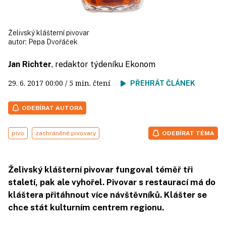
Želivský klášterní pivovar
autor:
Pepa Dvořáček
Jan Richter
, redaktor týdeníku Ekonom
29. 6. 2017
00:00
/ 5 min. čtení
PŘEHRÁT ČLÁNEK
ODEBÍRAT AUTORA
pivo
zachráněné pivovary
ODEBÍRAT TÉMA
Želivský klášterní pivovar fungoval téměř tři
staletí, pak ale vyhořel. Pivovar s restaurací má do
kláštera přitáhnout více návštěvníků. Klášter se
chce stát kulturním centrem regionu.