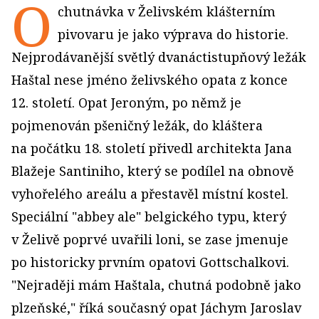
O
chutnávka v Želivském klášterním
pivovaru je jako výprava do historie.
Nejprodávanější světlý dvanáctistupňový ležák
Haštal nese jméno želivského opata z konce
12. století. Opat Jeroným, po němž je
pojmenován pšeničný ležák, do kláštera
na počátku 18. století přivedl architekta Jana
Blažeje Santiniho, který se podílel na obnově
vyhořelého areálu a přestavěl místní kostel.
Speciální "abbey ale" belgického typu, který
v Želivě poprvé uvařili loni, se zase jmenuje
po historicky prvním opatovi Gottschalkovi.
"Nejraději mám Haštala, chutná podobně jako
plzeňské," říká současný opat Jáchym Jaroslav