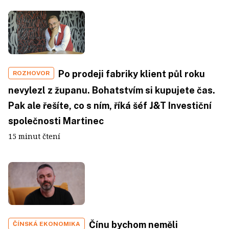
Po prodeji fabriky klient půl roku
ROZHOVOR
nevylezl z županu. Bohatstvím si kupujete čas.
Pak ale řešíte, co s ním, říká šéf J&T Investiční
společnosti Martinec
15 minut čtení
Čínu bychom neměli
ČÍNSKÁ EKONOMIKA