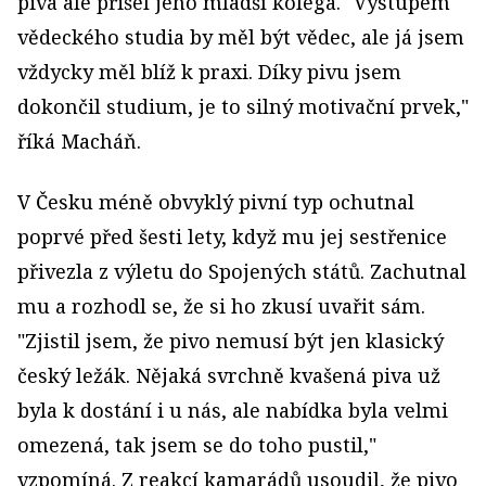
piva ale přišel jeho mladší kolega. "Výstupem
vědeckého studia by měl být vědec, ale já jsem
vždycky měl blíž k praxi. Díky pivu jsem
dokončil studium, je to silný motivační prvek,"
říká Macháň.
V Česku méně obvyklý pivní typ ochutnal
poprvé před šesti lety, když mu jej sestřenice
přivezla z výletu do Spojených států. Zachutnal
mu a rozhodl se, že si ho zkusí uvařit sám.
"Zjistil jsem, že pivo nemusí být jen klasický
český ležák. Nějaká svrchně kvašená piva už
byla k dostání i u nás, ale nabídka byla velmi
omezená, tak jsem se do toho pustil,"
vzpomíná. Z reakcí kamarádů usoudil, že pivo