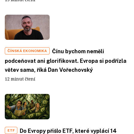
Čínu bychom neměli
ČÍNSKÁ EKONOMIKA
podceňovat ani glorifikovat. Evropa si podřízla
větev sama, říká Dan Vořechovský
12 minut čtení
Do Evropy přišlo ETF, které vyplácí 14
ETF