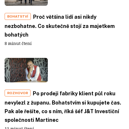
Proč většina lidí asi nikdy
BOHATSTVÍ
nezbohatne. Co skutečně stojí za majetkem
bohatých
8 minut čtení
Po prodeji fabriky klient půl roku
ROZHOVOR
nevylezl z županu. Bohatstvím si kupujete čas.
Pak ale řešíte, co s ním, říká šéf J&T Investiční
společnosti Martinec
15 minut čtení