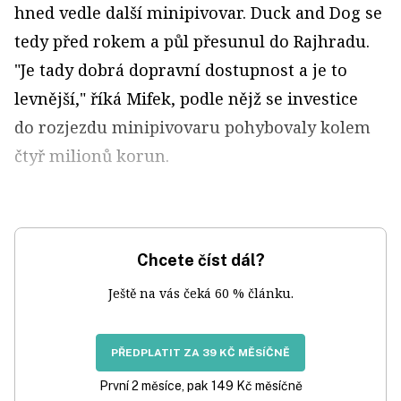
hned vedle další mini­pivovar. Duck and Dog se
tedy před rokem a půl přesunul do Rajhradu.
"Je tady dobrá dopravní dostupnost a je to
levnější," říká Mifek, podle nějž se investice
do rozjezdu minipivovaru pohybovaly kolem
čtyř milionů korun.
Chcete číst dál?
Ještě na vás čeká 60 % článku.
PŘEDPLATIT ZA 39 KČ MĚSÍČNĚ
První 2 měsíce, pak 149 Kč měsíčně