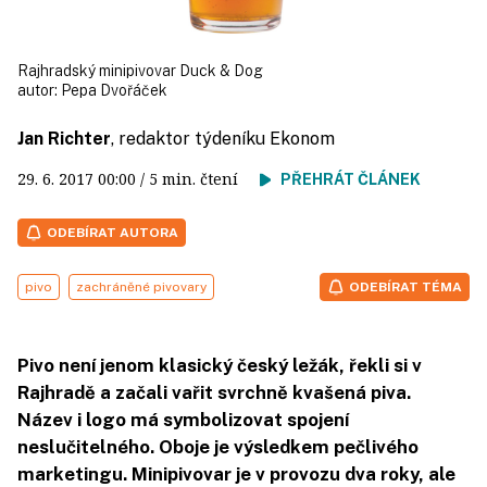
Rajhradský minipivovar Duck & Dog
autor:
Pepa Dvořáček
Jan Richter
, redaktor týdeníku Ekonom
29. 6. 2017
00:00
/ 5 min. čtení
PŘEHRÁT ČLÁNEK
ODEBÍRAT AUTORA
pivo
zachráněné pivovary
ODEBÍRAT TÉMA
Pivo není jenom klasický český ležák, řekli si v
Rajhradě a začali vařit svrchně kvašená piva.
Název i logo má symbolizovat spojení
neslučitelného. Oboje je výsledkem pečlivého
marketingu. Minipivovar je v provozu dva roky, ale