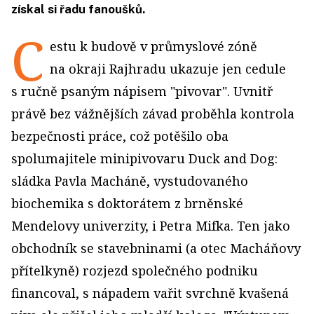
získal si řadu fanoušků.
C
estu k budově v průmyslové zóně
na okraji Rajhradu ukazuje jen cedule
s ručně psaným nápisem "pivovar". Uvnitř
právě bez vážnějších závad proběhla kontrola
bezpečnosti práce, což potěšilo oba
spolumajitele minipivovaru Duck and Dog:
sládka Pavla Macháně, vystudovaného
biochemika s doktorátem z brněnské
Mendelovy univerzity, i Petra Mifka. Ten jako
obchodník se stavebninami (a otec Macháňovy
přítelkyně) rozjezd společného podniku
financoval, s nápadem vařit svrchně kvašená