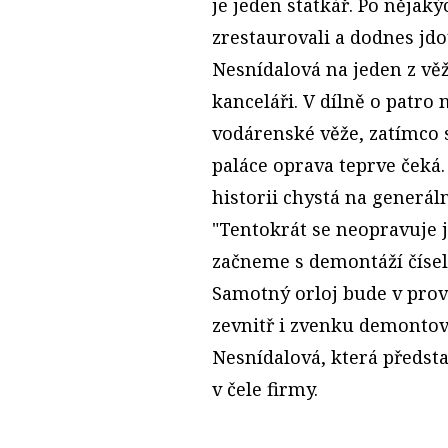
je jeden statkář. Po nějaký
zrestaurovali a dodnes jd
Nesnídalová na jeden z vě
kanceláři. V dílně o patro
vodárenské věže, zatímco 
paláce oprava teprve čeká.
historii chystá na generál
"Tentokrát se neopravuje je
začneme s demontáží čísel
Samotný orloj bude v prov
zevnitř i zvenku demontova
Nesnídalová, která předst
v čele firmy.