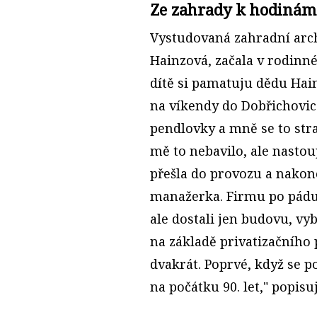
Ze zahrady k hodinám
Vystudovaná zahradní arc
Hainzová, začala v rodinné 
dítě si pamatuju dědu Hai
na víkendy do Dobřichovic
pendlovky a mně se to stra
mě to nebavilo, ale nastou
přešla do provozu a nakone
manažerka. Firmu po pádu 
ale dostali jen budovu, v
na základě privatizačního 
dvakrát. Poprvé, když se p
na počátku 90. let," popisu