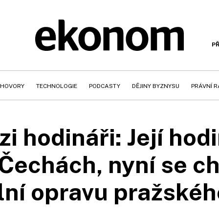
PŘ
HOVORY
TECHNOLOGIE
PODCASTY
DĚJINY BYZNYSU
PRÁVNÍ 
 hodináři: Její hodi
Čechách, nyní se c
ní opravu pražskéh