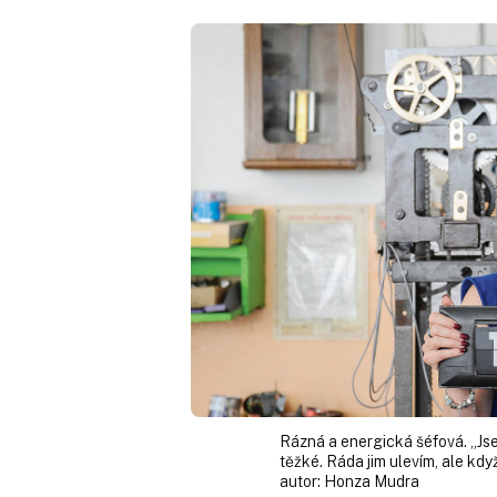
Rázná a energická šéfová. „Jse
těžké. Ráda jim ulevím, ale kd
autor:
Honza Mudra