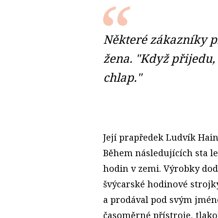
Některé zákazníky př
žena. "Když přijedu, 
chlap."
Její prapředek Ludvík Hain
Během následujících sta le
hodin v zemi. Výrobky dodá
švýcarské hodinové strojky
a prodával pod svým jméne
časoměrné přístroje, tlak