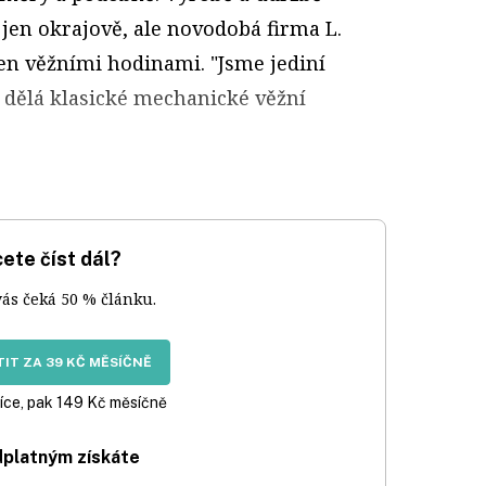
jen okrajově, ale novodobá firma L.
jen věžními hodinami. "Jsme jediní
ě dělá klasické mechanické věžní
ete číst dál?
vás čeká 50 % článku.
IT ZA 39 KČ MĚSÍČNĚ
íce, pak 149 Kč měsíčně
dplatným získáte