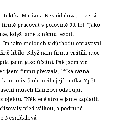
hitektka Mariana Nesnídalová, rozená
firmě pracovat v polovině 90. let. "Jako
nze, když jsme k němu jezdili
. On jako melouch v důchodu opravoval
šně líbilo. Když nám firmu vrátili, moc
pila jsem jako účetní. Pak jsem víc
c jsem firmu převzala," říká rázná
komunistů obnovila její matka. Zpět
ybavení museli Hainzovi odkoupit
projektu. "Některé stroje jsme zaplatili
ořizovaly před válkou, a podruhé
je Nesnídalová.