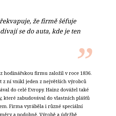
ekvapuje, že firmě šéfuje
dívají se do auta, kde je ten
z hodinářskou firmu založil v roce 1836.
t z ní vnikl jeden z největších výrobců
val do celé Evropy. Hainz dovážel také
, které zabudovával do vlastních plášťů
m. Firma vyráběla i různé speciální
oměry a podobně. Výrobě a údržbě