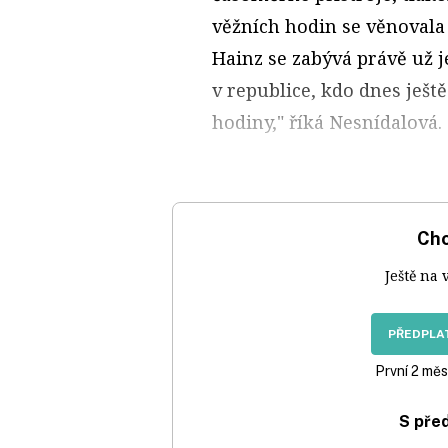
věžních hodin se věnovala 
Hainz se zabývá právě už 
v republice, kdo dnes ješt
hodiny," říká Nesnídalová.
Chc
Ještě na 
PŘEDPLAT
První 2 měs
S pře