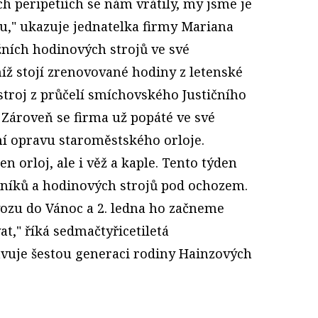
ch peripetiích se nám vrátily, my jsme je
ou," ukazuje jednatelka firmy Mariana
žních hodinových strojů ve své
 níž stojí zrenovované hodiny z letenské
stroj z průčelí smíchovského Justičního
 Zároveň se firma už popáté ve své
ní opravu staroměstského orloje.
n orloj, ale i věž a kaple. Tento týden
níků a hodinových strojů pod ochozem.
ozu do Vánoc a 2. ledna ho začneme
t," říká sedmačtyřicetiletá
avuje šestou generaci rodiny Hainzových