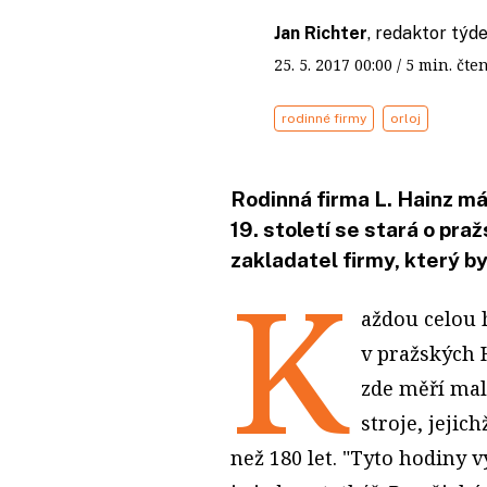
Jan Richter
, redaktor tý
25. 5. 2017
00:00
/ 5 min. č
rodinné firmy
orloj
Rodinná firma L. Hainz má
19. století se stará o praž
zakladatel firmy, který b
K
aždou celou 
v pražských 
zde měří malé
stroje, jejic
než 180 let. "Tyto hodiny v