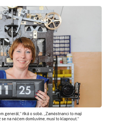
m generál,“ říká o sobě. „Zaměstnanci to mají
yž se na něčem domluvíme, musí to klapnout.“