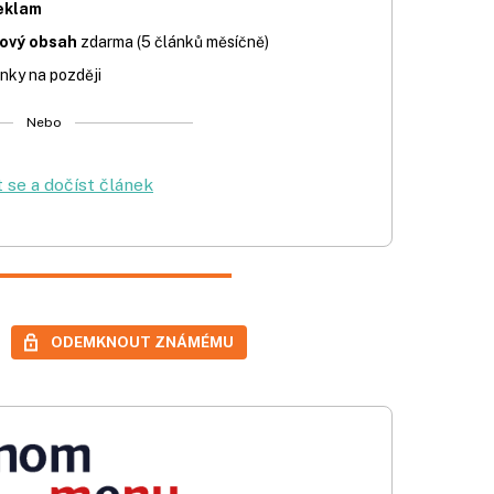
eklam
iový obsah
zdarma (5 článků měsíčně)
nky na později
Nebo
t se a dočíst článek
ODEMKNOUT ZNÁMÉMU