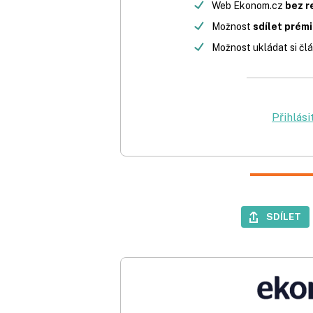
Web Ekonom.cz
bez r
Možnost
sdílet prém
Možnost ukládat si člá
Přihlási
SDÍLET