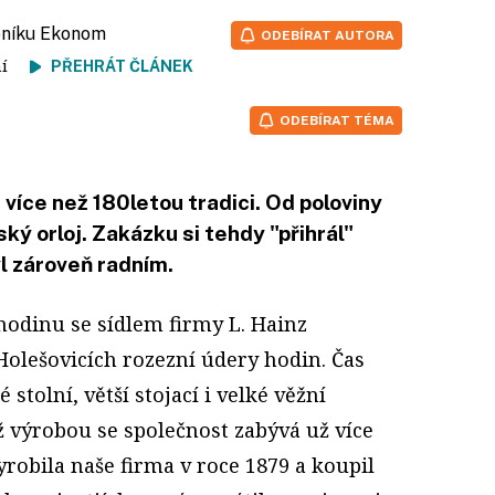
deníku Ekonom
ODEBÍRAT AUTORA
tení
PŘEHRÁT ČLÁNEK
ODEBÍRAT TÉMA
 více než 180letou tradici. Od poloviny
ský orloj. Zakázku si tehdy "přihrál"
yl zároveň radním.
hodinu se sídlem firmy L. Hainz
Holešovicích rozezní údery hodin. Čas
 stolní, větší stojací i velké věžní
hž výrobou se společnost zabývá už více
yrobila naše firma v roce 1879 a koupil