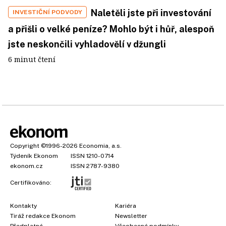
Naletěli jste při investování
INVESTIČNÍ PODVODY
a přišli o velké peníze? Mohlo být i hůř, alespoň
jste neskončili vyhladovělí v džungli
6 minut čtení
Copyright
©1996-2026
Economia, a.s.
Týdeník Ekonom
ISSN 1210-0714
ekonom.cz
ISSN 2787-9380
Certifikováno:
Kontakty
Kariéra
Tiráž redakce Ekonom
Newsletter
Předplatné
Všeobecné podmínky