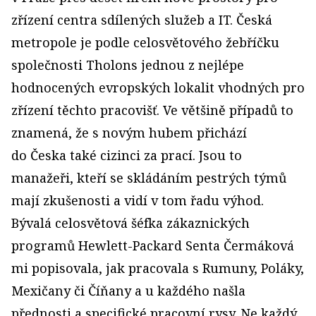
zřízení centra sdílených služeb a IT. Česká
metropole je podle celosvětového žebříčku
společnosti Tholons jednou z nejlépe
hodnocených evropských lokalit vhodných pro
zřízení těchto pracovišť. Ve většině případů to
znamená, že s novým hubem přichází
do Česka také cizinci za prací. Jsou to
manažeři, kteří se skládáním pestrých týmů
mají zkušenosti a vidí v tom řadu výhod.
Bývalá celosvětová šéfka zákaznických
programů Hewlett-Packard Senta Čermáková
mi popisovala, jak pracovala s Rumuny, Poláky,
Mexičany či Číňany a u každého našla
přednosti a specifické pracovní rysy. Ne každý