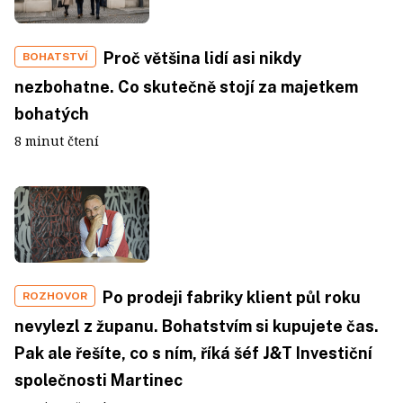
Proč většina lidí asi nikdy
BOHATSTVÍ
nezbohatne. Co skutečně stojí za majetkem
bohatých
8 minut čtení
Po prodeji fabriky klient půl roku
ROZHOVOR
nevylezl z županu. Bohatstvím si kupujete čas.
Pak ale řešíte, co s ním, říká šéf J&T Investiční
společnosti Martinec