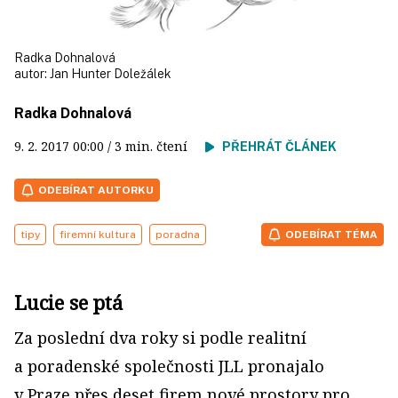
Radka Dohnalová
autor:
Jan Hunter Doležálek
Radka Dohnalová
9. 2. 2017
00:00
/ 3 min. čtení
PŘEHRÁT ČLÁNEK
ODEBÍRAT AUTORKU
tipy
firemní kultura
poradna
ODEBÍRAT TÉMA
Lucie se ptá
Za poslední dva roky si podle realitní
a poradenské společnosti JLL pronajalo
v Praze přes deset firem nové prostory pro