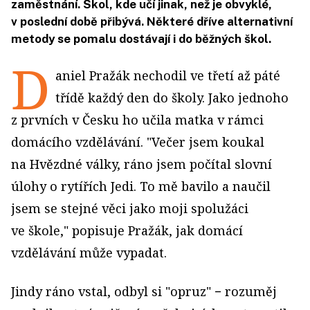
zaměstnání. Škol, kde učí jinak, než je obvyklé,
v poslední době přibývá. Některé dříve alternativní
metody se pomalu dostávají i do běžných škol.
D
aniel Pražák nechodil ve třetí až páté
třídě každý den do školy. Jako jednoho
z prvních v Česku ho učila matka v rámci
domácího vzdělávání. "Večer jsem koukal
na Hvězdné války, ráno jsem počítal slovní
úlohy o rytířích Jedi. To mě bavilo a naučil
jsem se stejné věci jako moji spolužáci
ve škole," popisuje Pražák, jak domácí
vzdělávání může vypadat.
Jindy ráno vstal, odbyl si "opruz" − rozuměj