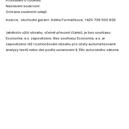
Prohlášení o cookies
Nastavení soukromí
Ochrana osobních údajů
Inzerce
, obchodní garant:
Adéla Formáčková
,
+420 739 500 832
Jakékoliv užití obsahu, včetně převzetí článků, je bez souhlasu
Economia, a.s. zapovězeno. Bez souhlasu Economia, a.s. je
zapovězeno též rozmnožování obsahu pro účely automatizované
analýzy textů nebo dat podle ustanovení § 39c autorského zákona.
Vyzkoušejte Ekonom již za 39
kč za měsíc!