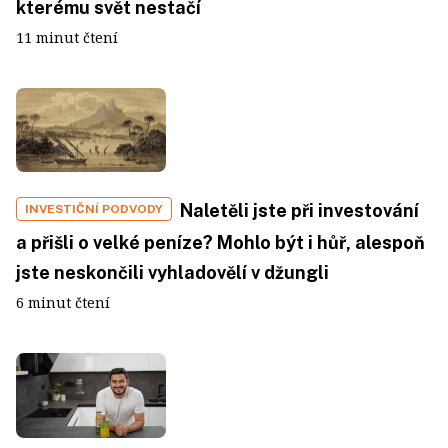
kterému svět nestačí
11 minut čtení
Naletěli jste při investování
INVESTIČNÍ PODVODY
a přišli o velké peníze? Mohlo být i hůř, alespoň
jste neskončili vyhladovělí v džungli
6 minut čtení