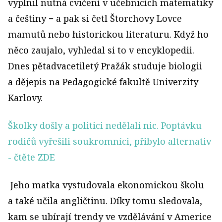
vyplnil nutná cvičení v učebnicích matematiky
a češtiny − a pak si četl Štorchovy Lovce
mamutů nebo historickou literaturu. Když ho
něco zaujalo, vyhledal si to v encyklopedii.
Dnes pětadvacetiletý Pražák studuje biologii
a dějepis na Pedagogické fakultě Univerzity
Karlovy.
Školky došly a politici nedělali nic. Poptávku
rodičů vyřešili soukromníci, přibylo alternativ
- čtěte ZDE
Jeho matka vystudovala ekonomickou školu
a také učila angličtinu. Díky tomu sledovala,
kam se ubírají trendy ve vzdělávání v Americe