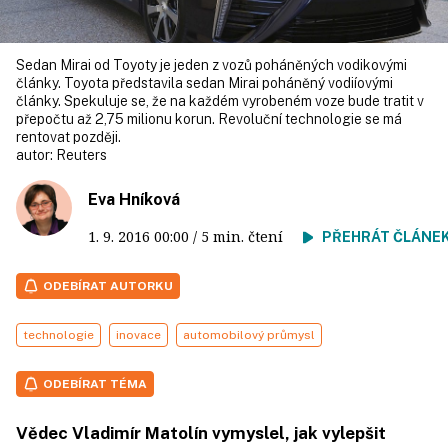
Sedan Mirai od Toyoty je jeden z vozů poháněných vodikovými
články. Toyota představila sedan Mirai poháněný vodiíovými
články. Spekuluje se, že na každém vyrobeném voze bude tratit v
přepočtu až 2,75 milionu korun. Revoluční technologie se má
rentovat později.
autor:
Reuters
Eva Hníková
1. 9. 2016
00:00
/ 5 min. čtení
PŘEHRÁT ČLÁNE
ODEBÍRAT AUTORKU
technologie
inovace
automobilový průmysl
ODEBÍRAT TÉMA
Vědec Vladimír Matolín vymyslel, jak vylepšit