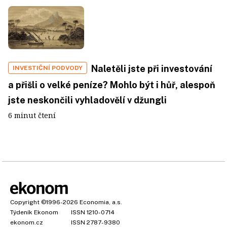
Naletěli jste při investování
INVESTIČNÍ PODVODY
a přišli o velké peníze? Mohlo být i hůř, alespoň
jste neskončili vyhladovělí v džungli
6 minut čtení
Copyright
©1996-2026
Economia, a.s.
Týdeník Ekonom
ISSN 1210-0714
ekonom.cz
ISSN 2787-9380