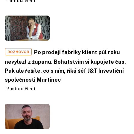
1 minuta čtení
Po prodeji fabriky klient půl roku
ROZHOVOR
nevylezl z županu. Bohatstvím si kupujete čas.
Pak ale řešíte, co s ním, říká šéf J&T Investiční
společnosti Martinec
15 minut čtení