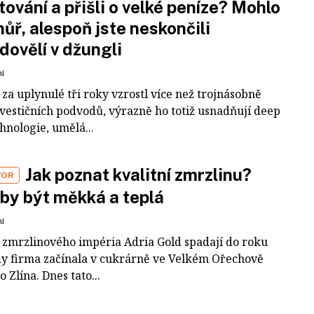
tování a přišli o velké peníze? Mohlo
 hůř, alespoň jste neskončili
dovělí v džungli
ní
za uplynulé tři roky vzrostl více než trojnásobně
nvestičních podvodů, výrazně ho totiž usnadňují deep
hnologie, umělá...
Jak poznat kvalitní zmrzlinu?
VOR
by být měkká a teplá
ní
 zmrzlinového impéria Adria Gold spadají do roku
dy firma začínala v cukrárně ve Velkém Ořechově
 Zlína. Dnes tato...