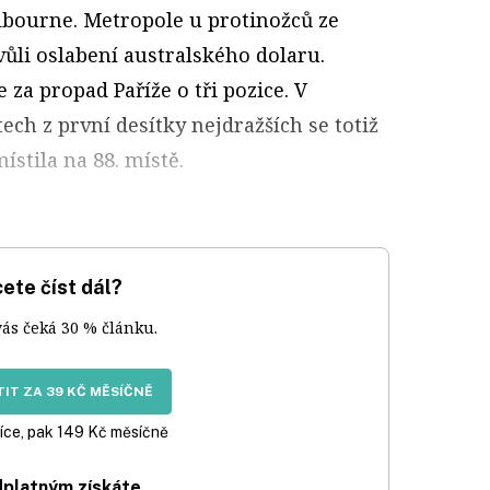
lbourne. Metropole u protinožců ze
ůli oslabení australského dolaru.
za propad Paříže o tři pozice. V
ch z první desítky nejdražších se totiž
ístila na 88. místě.
ete číst dál?
vás čeká 30 % článku.
IT ZA 39 KČ MĚSÍČNĚ
íce, pak 149 Kč měsíčně
dplatným získáte