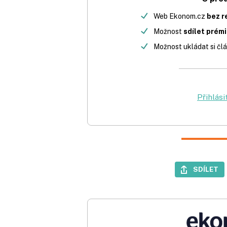
Web Ekonom.cz
bez r
Možnost
sdílet prém
Možnost ukládat si člá
Přihlási
SDÍLET