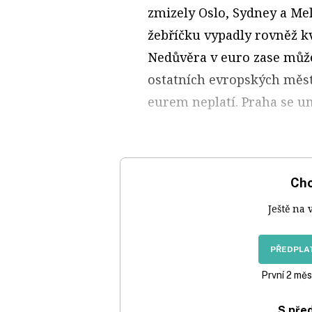
zmizely Oslo, Sydney a Me
žebříčku vypadly rovněž kv
Nedůvěra v euro zase může 
ostatních evropských měste
eurem neplatí. Praha se um
Chc
Ještě na 
PŘEDPLAT
První 2 měs
S pře