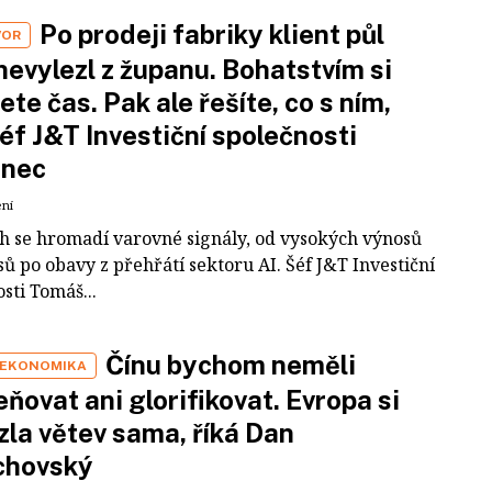
Po prodeji fabriky klient půl
VOR
nevylezl z županu. Bohatstvím si
ete čas. Pak ale řešíte, co s ním,
šéf J&T Investiční společnosti
inec
ení
ch se hromadí varovné signály, od vysokých výnosů
ů po obavy z přehřátí sektoru AI. Šéf J&T Investiční
sti Tomáš...
Čínu bychom neměli
 EKONOMIKA
ňovat ani glorifikovat. Evropa si
zla větev sama, říká Dan
chovský