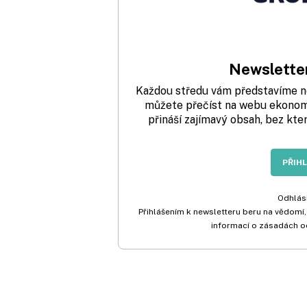
Newsletter
Každou středu vám představíme nej
můžete přečíst na webu ekonom.
přináší zajímavý obsah, bez kte
PŘIH
Odhlási
Přihlášením k newsletteru beru na vědomí,
informací o zásadách o