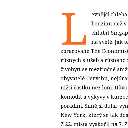
L
evnější chleba,
benzinu než v
chlubit Singap
na světě. Jak t
zpracované The Economist 
různých služeb a různého 
živobytí se meziročně snižu
obyvatelé Curychu, nejdraž
nižší částku než loni. Dův
komodit a výkyvy v kurzec
pořadím. Silnější dolar vy
New York, který se tak dost
Z 22. místa vyskočil na 7. 