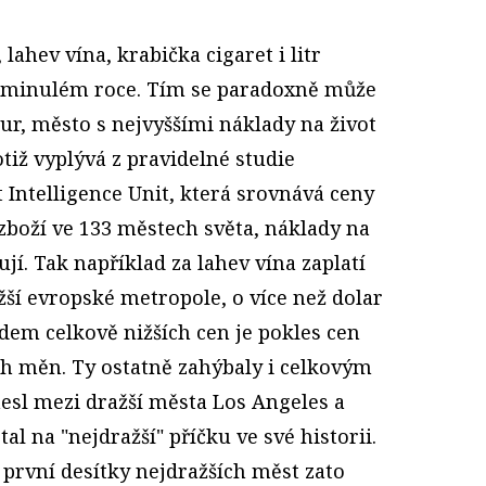
 lahev vína, krabička cigaret i litr
 minulém roce. Tím se paradoxně může
ur, město s nejvyššími náklady na život
otiž vyplývá z pravidelné studie
Intelligence Unit, která srovnává ceny
zboží ve 133 městech světa, náklady na
jí. Tak například za lahev vína zaplatí
ší evropské metropole, o více než dolar
odem celkově nižších cen je pokles cen
h měn. Ty ostatně zahýbaly i celkovým
nesl mezi dražší města Los Angeles a
al na "nejdražší" příčku ve své historii.
Z první desítky nejdražších měst zato