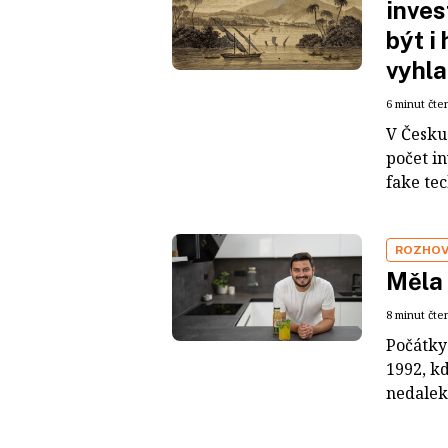
inves
být i
vyhla
6 minut čte
V Česku 
počet i
fake tec
ROZHO
Měla 
8 minut čte
Počátky
1992, k
nedaleko