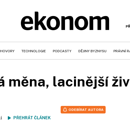
PŘ
HOVORY
TECHNOLOGIE
PODCASTY
DĚJINY BYZNYSU
PRÁVNÍ 
 měna, lacinější ži
ODEBÍRAT AUTORA
tení
PŘEHRÁT ČLÁNEK