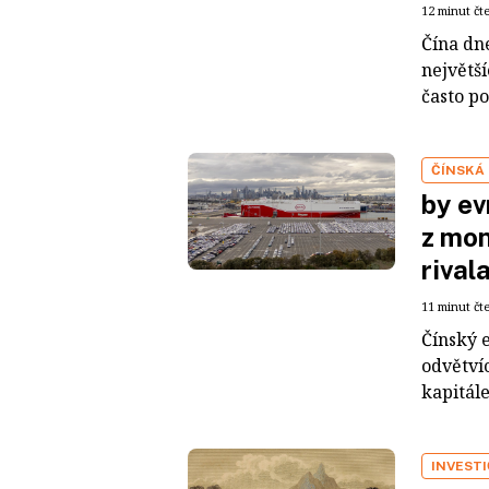
12 minut čt
Čína dn
největš
často po
ČÍNSKÁ
by ev
z mon
rival
11 minut čt
Čínský 
odvětvíc
kapitál
INVEST