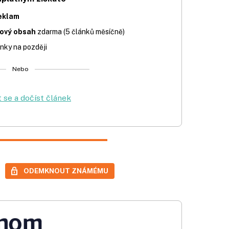
eklam
iový obsah
zdarma (5 článků měsíčně)
nky na později
Nebo
t se a dočíst článek
ODEMKNOUT ZNÁMÉMU