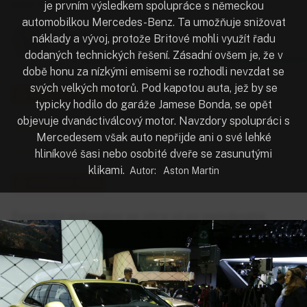
autor:
Aston Martin
je prvním výsledkem spolupráce s německou
automobilkou Mercedes-Benz. Ta umožňuje snižovat
Jan Markovič
, redaktor
náklady a vývoj, protože Britové mohli využít řadu
dodaných technických řešení. Zásadní ovšem je, že v
7. 3. 2016
10:36
/ 1 min. čtení
PŘEHRÁT ČLÁNE
době honu za nízkými emisemi se rozhodli nevzdat se
svých velkých motorů. Pod kapotou auta, jež by se
ODEBÍRAT AUTORA
typicky hodilo do garáže Jamese Bonda, se opět
objevuje dvanáctiválcový motor. Navzdory spolupráci s
automobil
automobilový trh
Švýcarsko
novinka
Mercedesem však auto nepřijde ani o své lehké
luxus
byznys
autosalon Ženeva
hliníkové šasi nebo osobité dveře se zasunutými
klikami.
Autor:
Aston Martin
ODEBÍRAT TÉMA
Ženevský autosalon se zítra už po osmdesáté
šesté otevírá veřejnosti. Letos na své stánky lákají
hlavně výrobci luxusních aut. Sází na
nepřehlédnutelný design a extrémní výkony
velkoobjemových motorů. HN vybraly
nejzajímavější modely, které by při návštěvě