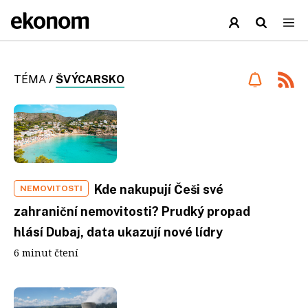
TÉMA
/
ŠVÝCARSKO
Kde nakupují Češi své
NEMOVITOSTI
zahraniční nemovitosti? Prudký propad
hlásí Dubaj, data ukazují nové lídry
6 minut čtení