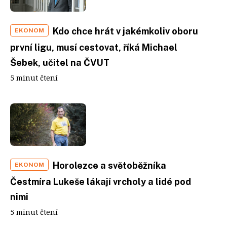
Kdo chce hrát v jakémkoliv oboru
EKONOM
první ligu, musí cestovat, říká Michael
Šebek, učitel na ČVUT
5 minut čtení
Horolezce a světoběžníka
EKONOM
Čestmíra Lukeše lákají vrcholy a lidé pod
nimi
5 minut čtení