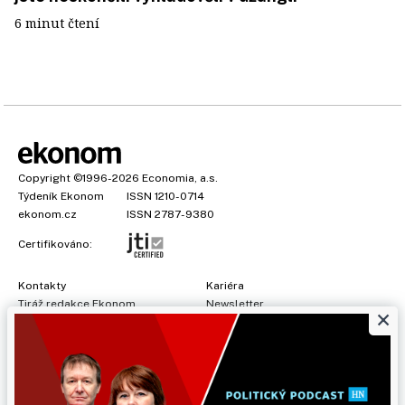
6 minut čtení
Copyright
©1996-2026
Economia, a.s.
Týdeník Ekonom
ISSN 1210-0714
ekonom.cz
ISSN 2787-9380
Certifikováno:
Kontakty
Kariéra
Tiráž redakce Ekonom
Newsletter
×
Předplatné
Všeobecné podmínky
Prohlášení o cookies
Nastavení soukromí
Ochrana osobních údajů