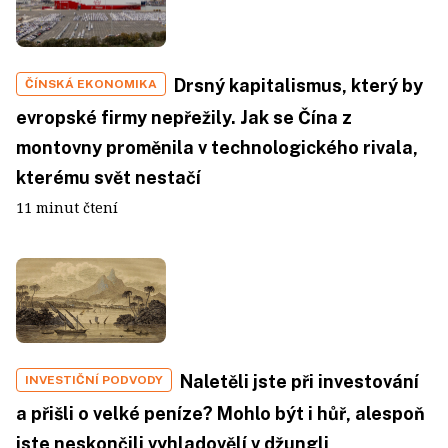
Drsný kapitalismus, který by
ČÍNSKÁ EKONOMIKA
evropské firmy nepřežily. Jak se Čína z
montovny proměnila v technologického rivala,
kterému svět nestačí
11 minut čtení
Naletěli jste při investování
INVESTIČNÍ PODVODY
a přišli o velké peníze? Mohlo být i hůř, alespoň
jste neskončili vyhladovělí v džungli