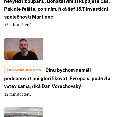
nevylezl z županu. Bohatstvím si kupujete čas.
Pak ale řešíte, co s ním, říká šéf J&T Investiční
společnosti Martinec
15 minut čtení
Čínu bychom neměli
ČÍNSKÁ EKONOMIKA
podceňovat ani glorifikovat. Evropa si podřízla
větev sama, říká Dan Vořechovský
12 minut čtení