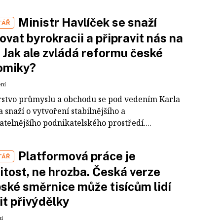
Ministr Havlíček se snaží
TÁŘ
vat byrokracii a připravit nás na
. Jak ale zvládá reformu české
omiky?
ení
rstvo průmyslu a obchodu se pod vedením Karla
 snaží o vytvoření stabilnějšího a
telnějšího podnikatelského prostředí....
Platformová práce je
TÁŘ
žitost, ne hrozba. Česká verze
ské směrnice může tisícům lidí
t přivýdělky
ní