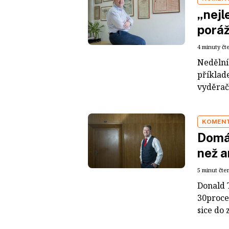
„nejl
poráž
4 minuty čt
Nedělní
příklad
vyděrače
KOMEN
Domác
než a
5 minut čte
Donald 
30proce
sice do 