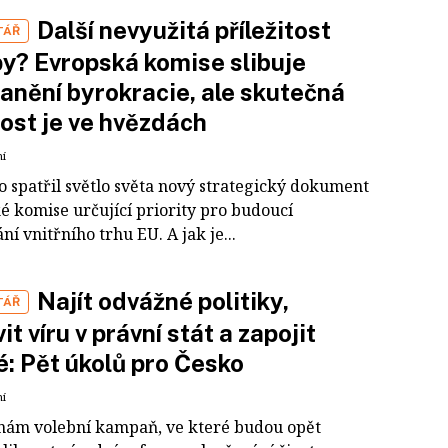
Další nevyužitá příležitost
TÁŘ
y? Evropská komise slibuje
anění byrokracie, ale skutečná
ost je ve hvězdách
ní
 spatřil světlo světa nový strategický dokument
é komise určující priority pro budoucí
í vnitřního trhu EU. A jak je...
Najít odvážné politiky,
TÁŘ
it víru v právní stát a zapojit
: Pět úkolů pro Česko
ní
e nám volební kampaň, ve které budou opět