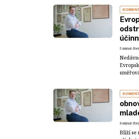
KOMEN
Evrop
odstr
účinn
5 minut čte
Nedávno
Evropsk
směřován
KOMEN
obnov
mladé
6 minut čte
Blíží s