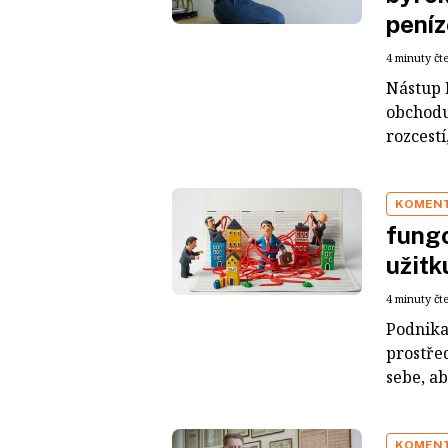
peníz
4 minuty čt
Nástup 
obchodu
rozcestí,
KOMEN
fungo
užitk
4 minuty čt
Podnikat
prostřed
sebe, ab
KOMEN