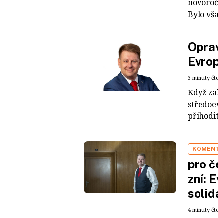
novoroč
Bylo vša
Opra
Evro
3 minuty čt
Když za
středoe
přihodit
KOMENT
pro č
zní: 
solid
4 minuty čt