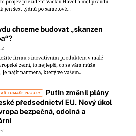
ní projev prezident Václav Havel a měl pravdu.
k jen šest týdnů po sametové...
vdu chceme budovat „skanzen
pa“?
ení
ložíte firmu s inovativním produktem v malé
vropské zemi, to nejlepší, co se vám může
, je najít partnera, který ve vašem...
Putin změnil plány
ÁŘ TOMÁŠE PROUZY
eské předsednictví EU. Nový úkol
Evropa bezpečná, odolná a
ární
ení