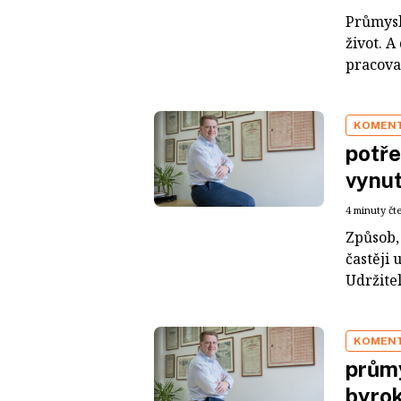
Průmysl
život. A
pracoval
KOMEN
potře
vynut
4 minuty čt
Způsob,
častěji 
Udržitel
KOMEN
průmy
byrok