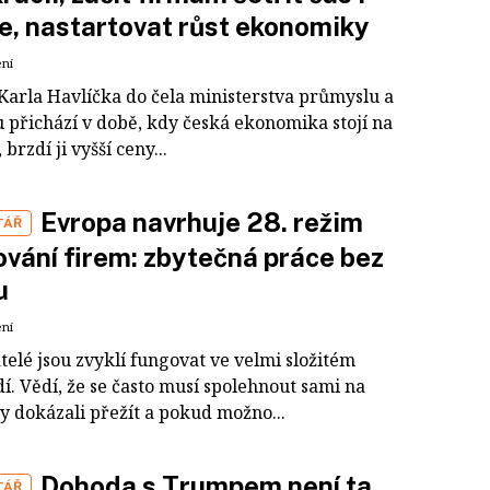
e, nastartovat růst ekonomiky
ení
Karla Havlíčka do čela ministerstva průmyslu a
 přichází v době, kdy česká ekonomika stojí na
 brzdí ji vyšší ceny...
Evropa navrhuje 28. režim
TÁŘ
vání firem: zbytečná práce bez
u
ení
elé jsou zvyklí fungovat ve velmi složitém
í. Vědí, že se často musí spolehnout sami na
y dokázali přežít a pokud možno...
Dohoda s Trumpem není ta
TÁŘ