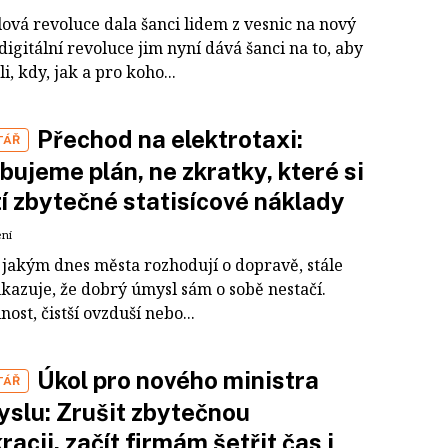
ová revoluce dala šanci lidem z vesnic na nový
 digitální revoluce jim nyní dává šanci na to, aby
i, kdy, jak a pro koho...
Přechod na elektrotaxi:
TÁŘ
bujeme plán, ne zkratky, které si
í zbytečné statisícové náklady
ení
 jakým dnes města rozhodují o dopravě, stále
ukazuje, že dobrý úmysl sám o sobě nestačí.
nost, čistší ovzduší nebo...
Úkol pro nového ministra
TÁŘ
slu: Zrušit zbytečnou
racii, začít firmám šetřit čas i