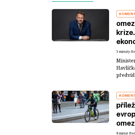
KOMEN
omezo
krize
ekon
3 minuty čt
Ministe
Havlíčka
předvída
KOMEN
příle
evrop
omezi
8 minut čte