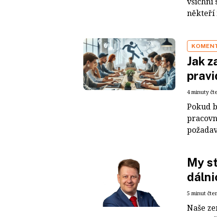
všichni 
někteří 
KOMEN
Jak z
pravi
4 minuty čt
Pokud b
pracovní
požadave
My st
dálni
5 minut čte
Naše ze