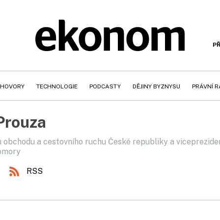
PŘ
HOVORY
TECHNOLOGIE
PODCASTY
DĚJINY BYZNYSU
PRÁVNÍ 
Prouza
 obchodu a cestovního ruchu České republiky a viceprezide
omory
RSS