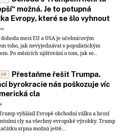
epší“ možná. Je to potupná
ka Evropy, které se šlo vyhnout
ení
 dohoda mezi EU a USA je učebnicovým
em toho, jak nevyjednávat s populistickým
m. Po měsících ujišťování o tom, jak se...
Přestaňme řešit Trumpa.
TÁŘ
í byrokracie nás poškozuje víc
merická cla
ní
Trump vyhlásil Evropě obchodní válku a hrozí
ntními cly na všechny evropské výrobky. Trump
začátku srpna možná ještě...