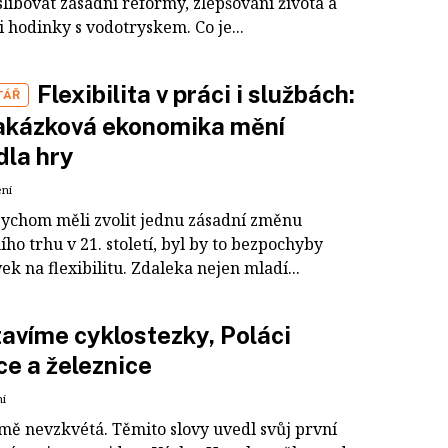
slibovat zásadní reformy, zlepšování života a
i hodinky s vodotryskem. Co je...
Flexibilita v práci i službách:
TÁŘ
akázková ekonomika mění
dla hry
ení
ychom měli zvolit jednu zásadní změnu
ho trhu v 21. století, byl by to bezpochyby
k na flexibilitu. Zdaleka nejen mladí...
avíme cyklostezky, Poláci
ce a železnice
ní
mě nevzkvétá. Těmito slovy uvedl svůj první