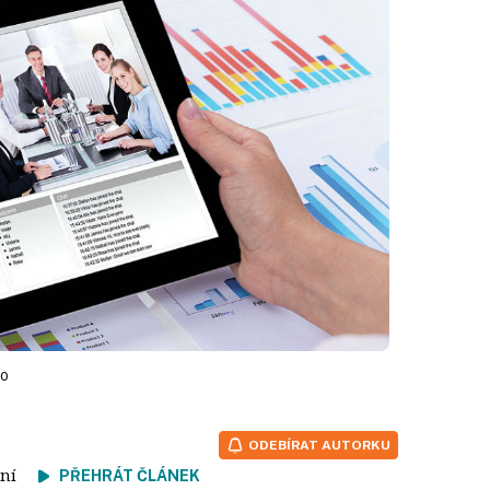
to
ODEBÍRAT AUTORKU
čtení
PŘEHRÁT ČLÁNEK