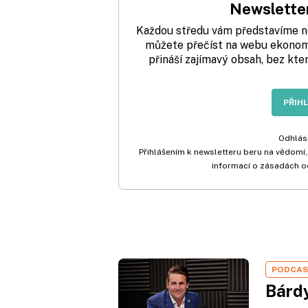
Newsletter
Každou středu vám představíme nej
můžete přečíst na webu ekonom.
přináší zajímavý obsah, bez kte
PŘIH
Odhlási
Přihlášením k newsletteru beru na vědomí,
informací o zásadách o
PODCA
Bárdy