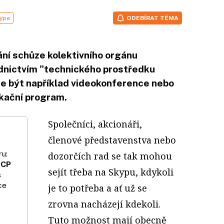
ype
ODEBÍRAT TÉMA
ání schůze kolektivního orgánu
ednictvím "technického prostředku
e být například videokonference nebo
kační program.
Společníci, akcionáři,
členové představenstva nebo
u:
dozorčích rad se tak mohou
 CP
sejít třeba na Skypu, kdykoli
s
ce
je to potřeba a ať už se
zrovna nacházejí kdekoli.
Tuto možnost mají obecně