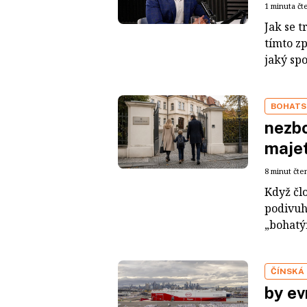
1 minuta čt
Jak se t
tímto z
jaký sp
BOHATS
nezbo
maje
8 minut čte
Když čl
podivuh
„bohatým
ČÍNSKÁ
by ev