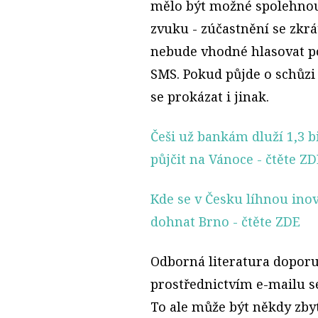
mělo být možné spolehnou
zvuku - zúčastnění se zkrá
nebude vhodné hlasovat p
SMS. Pokud půjde o schůzi
se prokázat i jinak.
Češi už bankám dluží 1,3 b
půjčit na Vánoce
- čtěte ZD
Kde se v Česku líhnou inov
dohnat Brno
- čtěte ZDE
Odborná literatura doporu
prostřednictvím e-mailu 
To ale může být někdy zby