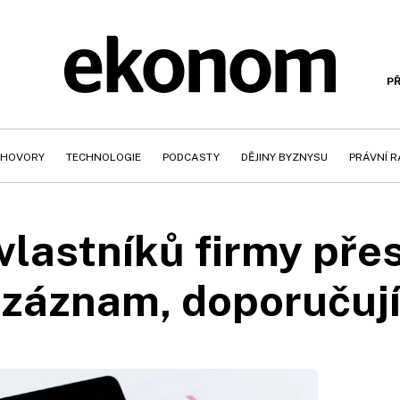
PŘ
HOVORY
TECHNOLOGIE
PODCASTY
DĚJINY BYZNYSU
PRÁVNÍ 
vlastníků firmy pře
i záznam, doporučují