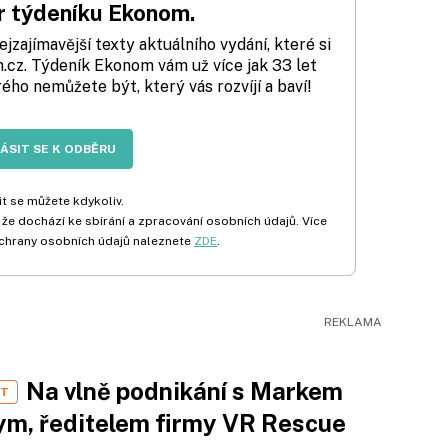
 týdeníku Ekonom.
zajímavější texty aktuálního vydání, které si
cz. Týdeník Ekonom vám už více jak 33 let
rého nemůžete být, který vás rozvíjí a baví!
LÁSIT SE K ODBĚRU
t se můžete kdykoliv.
 že dochází ke sbírání a zpracování osobních údajů. Více
chrany osobních údajů naleznete
ZDE
.
Na vlně podnikání s Markem
ST
m, ředitelem firmy VR Rescue