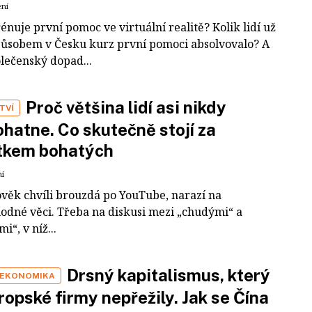
ení
rénuje první pomoc ve virtuální realitě? Kolik lidí už
působem v Česku kurz první pomoci absolvovalo? A
olečenský dopad...
Proč většina lidí asi nikdy
TVÍ
hatne. Co skutečně stojí za
tkem bohatých
ní
ověk chvíli brouzdá po YouTube, narazí na
odné věci. Třeba na diskusi mezi „chudými“ a
i“, v níž...
Drsný kapitalismus, který
 EKONOMIKA
ropské firmy nepřežily. Jak se Čína