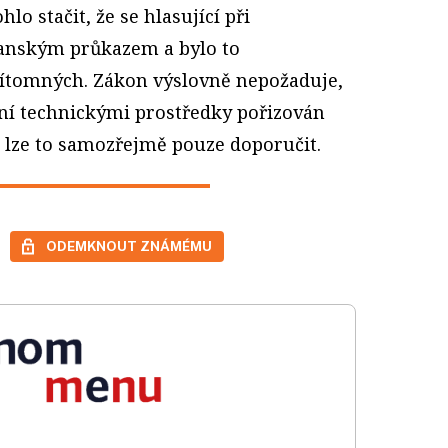
lo stačit, že se hlasující při
anským průkazem a bylo to
řítomných. Zákon výslovně nepožaduje,
ní technickými prostředky pořizován
, lze to samozřejmě pouze doporučit.
ODEMKNOUT ZNÁMÉMU