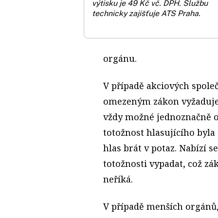
výtisku je 49 Kč vč. DPH.
Službu
technicky zajišťuje ATS Praha.
orgánu.
V případě akciových společ
omezeným zákon vyžaduje,
vždy možné jednoznačně ov
totožnost hlasujícího byl
hlas brát v potaz. Nabízí s
totožnosti vypadat, což zá
neříká.
V případě menších orgánů, 