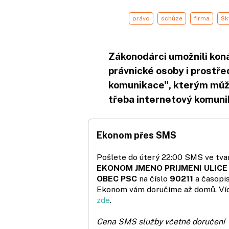
právo
schůze
firma
Sk
Zákonodárci umožnili kon
právnické osoby i prostř
komunikace", kterým můž
třeba internetový komuni
Ekonom přes SMS
Pošlete do úterý 22:00 SMS ve tvar
EKONOM JMENO PRIJMENI ULICE
OBEC PSC
na číslo
90211
a časopi
Ekonom vám doručíme až domů. Ví
zde
.
Cena SMS služby včetně doručení