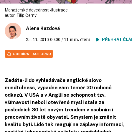
Manažerské dovednosti - ilustrace.
autor:
Filip Černý
Alena Kazdová
25. 11. 2015
00:00
/ 11 min. čtení
PŘEHRÁT ČLÁ
ODEBÍRAT AUTORKU
Zadáte-li do vyhledávače anglické slovo
mindfulness, vypadne vám téměř 30 milionů
odkazů. V USA a v Anglii se schopnost tzv.
všímavosti neboli otevřené mysli stala za
posledních 30 let novým trendem v osobním i
pracovním životě obyvatel. Smyslem je změnit
kvalitu bytí. Lidé tak reagují na záplavy informací,
sociální i ekonomické nejistoty, nepřehledné