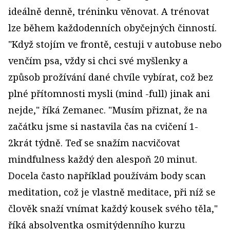
ideálně denně, tréninku věnovat. A trénovat
lze během každodenních obyčejných činností.
"Když stojím ve frontě, cestuji v autobuse nebo
venčím psa, vždy si chci své myšlenky a
způsob prožívání dané chvíle vybírat, což bez
plné přítomnosti mysli (mind -full) jinak ani
nejde," říká Zemanec. "Musím přiznat, že na
začátku jsme si nastavila čas na cvičení 1-
2krát týdně. Teď se snažím nacvičovat
mindfulness každý den alespoň 20 minut.
Docela často například používám body scan
meditation, což je vlastně meditace, při níž se
člověk snaží vnímat každý kousek svého těla,"
říká absolventka osmitýdenního kurzu