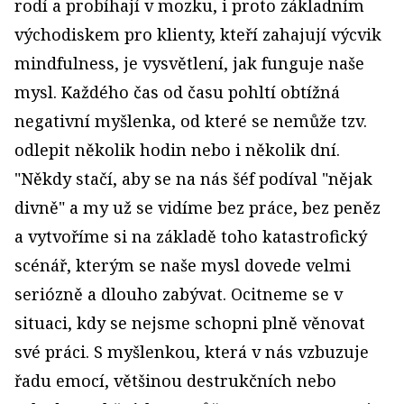
rodí a probíhají v mozku, i proto základním
východiskem pro klienty, kteří zahajují výcvik
mindfulness, je vysvětlení, jak funguje naše
mysl. Každého čas od času pohltí obtížná
negativní myšlenka, od které se nemůže tzv.
odlepit několik hodin nebo i několik dní.
"Někdy stačí, aby se na nás šéf podíval "nějak
divně" a my už se vidíme bez práce, bez peněz
a vytvoříme si na základě toho katastrofický
scénář, kterým se naše mysl dovede velmi
seriózně a dlouho zabývat. Ocitneme se v
situaci, kdy se nejsme schopni plně věnovat
své práci. S myšlenkou, která v nás vzbuzuje
řadu emocí, většinou destrukčních nebo