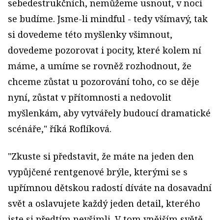
sebedestrukčních, nemůžeme usnout, v noci
se budíme. Jsme-li mindful - tedy všímavý, tak
si dovedeme této myšlenky všimnout,
dovedeme pozorovat i pocity, které kolem ní
máme, a umíme se rovněž rozhodnout, že
chceme zůstat u pozorování toho, co se děje
nyní, zůstat v přítomnosti a nedovolit
myšlenkám, aby vytvářely budoucí dramatické
scénáře," říká Roflíková.
"Zkuste si představit, že máte na jeden den
vypůjčené rentgenové brýle, kterými se s
upřímnou dětskou radostí díváte na dosavadní
svět a oslavujete každý jeden detail, kterého
jste si předtím nevšimli. V tom vnějším světě