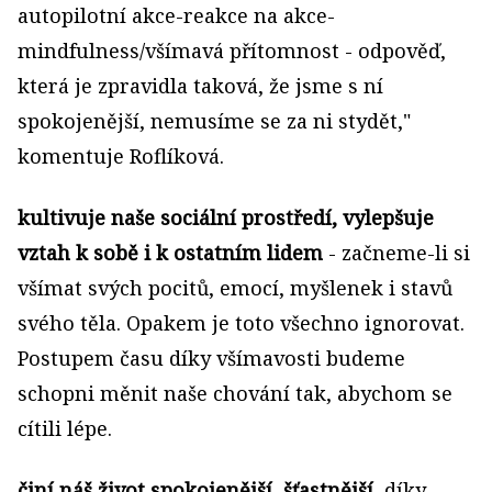
autopilotní akce-reakce na akce-
mindfulness/všímavá přítomnost - odpověď,
která je zpravidla taková, že jsme s ní
spokojenější, nemusíme se za ni stydět,"
komentuje Roflíková.
kultivuje naše sociální prostředí, vylepšuje
vztah k sobě i k ostatním lidem
- začneme-li si
všímat svých pocitů, emocí, myšlenek i stavů
svého těla. Opakem je toto všechno ignorovat.
Postupem času díky všímavosti budeme
schopni měnit naše chování tak, abychom se
cítili lépe.
činí náš život spokojenější, šťastnější
, díky