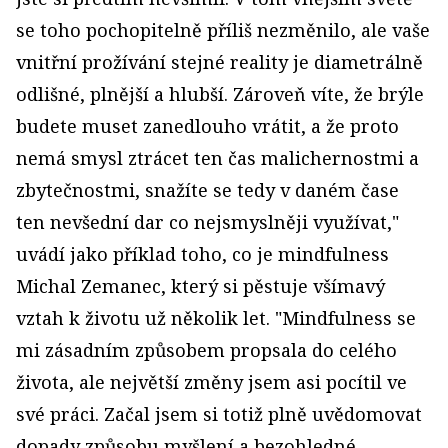
se toho pochopitelně příliš nezměnilo, ale vaše
vnitřní prožívání stejné reality je diametrálně
odlišné, plnější a hlubší. Zároveň víte, že brýle
budete muset zanedlouho vrátit, a že proto
nemá smysl ztrácet ten čas malichernostmi a
zbytečnostmi, snažíte se tedy v daném čase
ten nevšední dar co nejsmyslněji využívat,"
uvádí jako příklad toho, co je mindfulness
Michal Zemanec, který si pěstuje všímavý
vztah k životu už několik let. "Mindfulness se
mi zásadním způsobem propsala do celého
života, ale největší změny jsem asi pocítil ve
své práci. Začal jsem si totiž plně uvědomovat
dopady způsobu myšlení a bezohledné