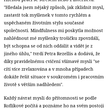
"Hledala jsem nějaký způsob, jak zklidnit mysl,
zastavit tok myšlenek v tomto rychlém a
uspěchaném životním stylu současné
společnosti. Mindfulness mi poskytla možnost
nahlédnout mé myšlenky trošičku zpovzdálí,
být schopna se od nich oddálit a vidět je z
jiného úhlu," tvrdí Petra Rezellis a dodává, že
díky pravidelnému cvičení všímavé mysli "se
cítí více zrelaxována a v mnoha případech
dokáže řešit situace v soukromém i pracovním
životě s větším nadhledem".
Každý návrat mysli do přítomnosti se podle
Roflíkové počítá a poznáme ho na svém postoji