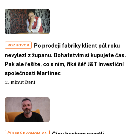
Po prodeji fabriky klient půl roku
ROZHOVOR
nevylezl z županu. Bohatstvím si kupujete čas.
Pak ale řešíte, co s ním, říká šéf J&T Investiční
společnosti Martinec
15 minut čtení
Čínu bychom neměli
ČÍNSKÁ EKONOMIKA