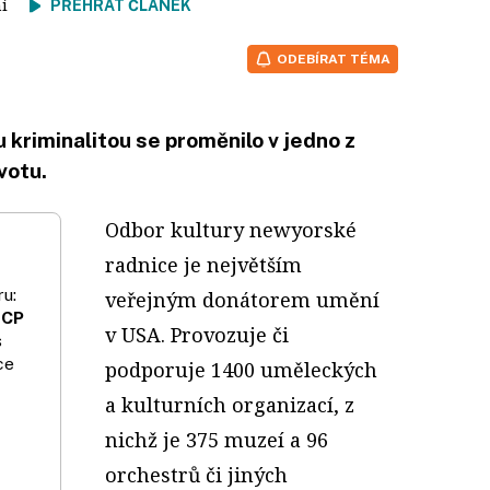
tení
PŘEHRÁT ČLÁNEK
ODEBÍRAT TÉMA
kriminalitou se proměnilo v jedno z
votu.
Odbor kultury newyorské
radnice je největším
u:
veřejným donátorem umění
 CP
v USA. Provozuje či
s
ce
podporuje 1400 uměleckých
a kulturních organizací, z
nichž je 375 muzeí a 96
orchestrů či jiných