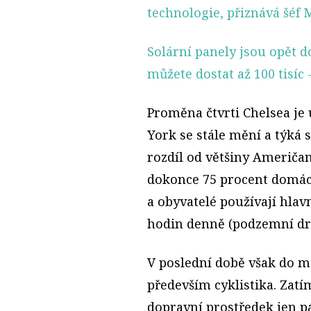
technologie, přiznává šéf
Solární panely jsou opět 
můžete dostat až 100 tisíc
-
Proměna čtvrti Chelsea je
York se stále mění a týká 
rozdíl od většiny Američanů
dokonce 75 procent domác
a obyvatelé používají hlav
hodin denně (podzemní drá
V poslední době však do mó
především cyklistika. Zatí
dopravní prostředek jen pár