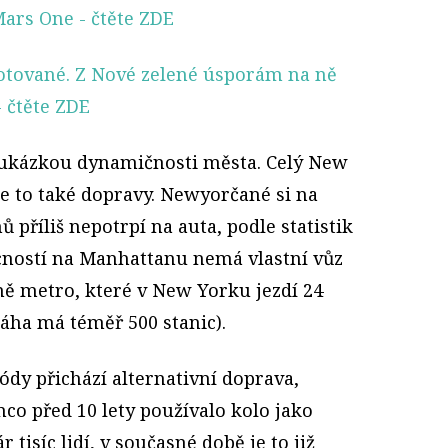
 Mars One
- čtěte ZDE
dotované. Z Nové zelené úsporám na ně
 čtěte ZDE
 ukázkou dynamičnosti města. Celý New
se to také dopravy. Newyorčané si na
 příliš nepotrpí na auta, podle statistik
ností na Manhattanu nemá vlastní vůz
ně metro, které v New Yorku jezdí 24
ha má téměř 500 stanic).
dy přichází alternativní doprava,
mco před 10 lety používalo kolo jako
 tisíc lidí, v současné době je to již