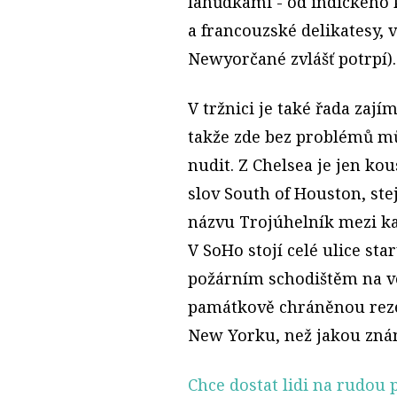
lahůdkami - od indického k
a francouzské delikatesy, v
Newyorčané zvlášť potrpí).
V tržnici je také řada za
takže zde bez problémů mů
nudit. Z Chelsea je jen ko
slov South of Houston, ste
názvu Trojúhelník mezi kan
V SoHo stojí celé ulice st
požárním schodištěm na ve
památkově chráněnou rezer
New Yorku, než jakou zn
Chce dostat lidi na rudou 