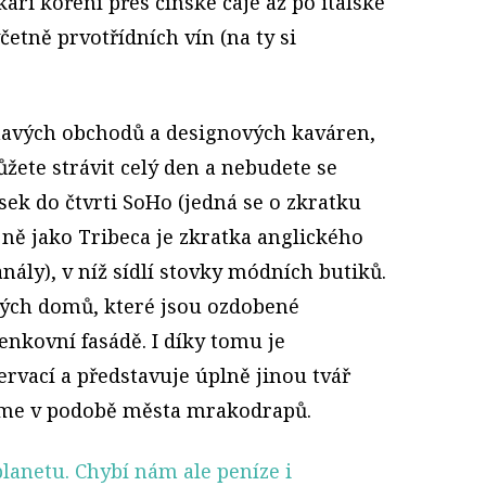
ari koření přes čínské čaje až po italské
četně prvotřídních vín (na ty si
jímavých obchodů a designových kaváren,
žete strávit celý den a nebudete se
usek do čtvrti SoHo (jedná se o zkratku
jně jako Tribeca je zkratka anglického
ály), v níž sídlí stovky módních butiků.
arých domů, které jsou ozdobené
nkovní fasádě. I díky tomu je
vací a představuje úplně jinou tvář
áme v podobě města mrakodrapů.
planetu. Chybí nám ale peníze i