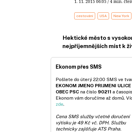
1. 11. 2015
06:05
/ 4 min. č
cestování
USA
New York
Hektické město s vysokou 
nejpříjemnějších míst k ži
Ekonom přes SMS
Pošlete do úterý 22:00 SMS ve tvar
EKONOM JMENO PRIJMENI ULICE
OBEC PSC
na číslo
90211
a časopi
Ekonom vám doručíme až domů. Ví
zde
.
Cena SMS služby včetně doručení
výtisku je 49 Kč vč. DPH.
Službu
technicky zajišťuje ATS Praha.