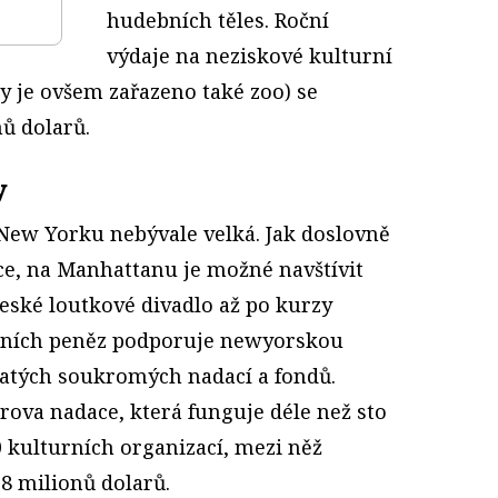
hudebních těles. Roční
výdaje na neziskové kulturní
y je ovšem zařazeno také zoo) se
ů dolarů.
y
 New Yorku nebývale velká. Jak doslovně
ce, na Manhattanu je možné navštívit
české loutkové divadlo až po kurzy
ádních peněz podporuje newyorskou
hatých soukromých nadací a fondů.
erova nadace, která funguje déle než sto
 kulturních organizací, mezi něž
8 milionů dolarů.