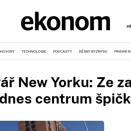
PŘ
HOVORY
TECHNOLOGIE
PODCASTY
DĚJINY BYZNYSU
PRÁVNÍ 
ř New Yorku: Ze za
 dnes centrum špičk