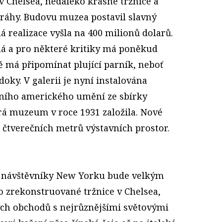
v Chelsea, nedaleko krásné tržnice a
dráhy. Budovu muzea postavil slavný
á realizace vyšla na 400 milionů dolarů.
zná a pro některé kritiky má poněkud
ě má připomínat plující parník, neboť
oky. V galerii je nyní instalována
rního amerického umění ze sbírky
á muzeum v roce 1931 založila. Nové
 čtverečních metrů výstavních prostor.
 návštěvníky New Yorku bude velkým
 zrekonstruované tržnice v Chelsea,
ých obchodů s nejrůznějšími světovými