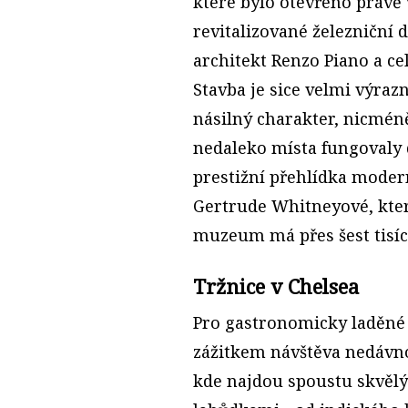
které bylo otevřeno právě 
revitalizované železniční 
architekt Renzo Piano a cel
Stavba je sice velmi výra
násilný charakter, nicmén
nedaleko místa fungovaly d
prestižní přehlídka mode
Gertrude Whitneyové, kter
muzeum má přes šest tisíc
Tržnice v Chelsea
Pro gastronomicky laděné
zážitkem návštěva nedávno
kde najdou spoustu skvěl