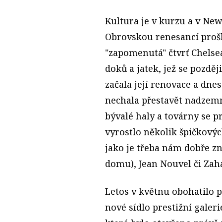
Kultura je v kurzu a v New
Obrovskou renesancí prošl
"zapomenutá" čtvrť Chelsea
doků a jatek, jež se pozděj
začala její renovace a dne
nechala přestavět nadzemní
bývalé haly a továrny se p
vyrostlo několik špičkový
jako je třeba nám dobře z
domu), Jean Nouvel či Zah
Letos v květnu obohatilo 
nové sídlo prestižní gale