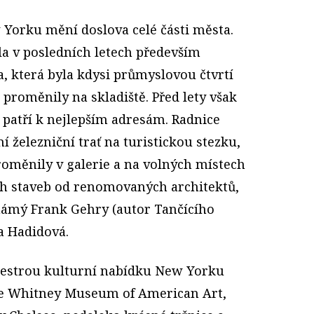
 Yorku mění doslova celé části města.
a v posledních letech především
, která byla kdysi průmyslovou čtvrtí
i proměnily na skladiště. Před lety však
s patří k nejlepším adresám. Radnice
 železniční trať na turistickou stezku,
roměnily v galerie a na volných místech
ch staveb od renomovaných architektů,
námý Frank Gehry (autor Tančícího
a Hadidová.
pestrou kulturní nabídku New Yorku
rie Whitney Museum of American Art,