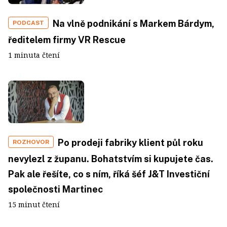
Na vlně podnikání s Markem Bárdym,
PODCAST
ředitelem firmy VR Rescue
1 minuta čtení
Po prodeji fabriky klient půl roku
ROZHOVOR
nevylezl z županu. Bohatstvím si kupujete čas.
Pak ale řešíte, co s ním, říká šéf J&T Investiční
společnosti Martinec
15 minut čtení