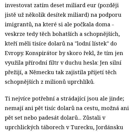
investovat zatím deset miliard eur (později
jistě už několik desítek miliard) na podporu
imigrantů, na které si ale počkala doma -
veskrze tedy těch bohatších a schopnějších,
kteří měli tisíce dolarů na "lodní lístek" do
Evropy. Konspirátor by skoro řekl, že tím jen
využila přírodní filtr v duchu hesla: Jen silní
přežijí, a Německu tak zajistila přijetí těch
schopnějších z milionů uprchlíků.
Ti nejvíce potřební a strádající jsou ale jinde;
nemají ani pět tisíc dolarů na cestu, možná ani
pět set nebo padesát dolarů... Zůstali v
uprchlických táborech v Turecku, Jordánsku