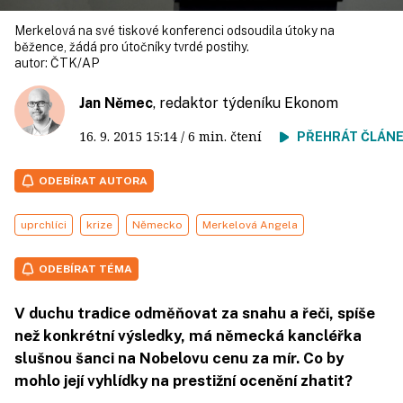
Merkelová na své tiskové konferenci odsoudila útoky na
běžence, žádá pro útočníky tvrdé postihy.
autor:
ČTK/AP
Jan Němec
, redaktor týdeníku Ekonom
16. 9. 2015
15:14
/ 6 min. čtení
PŘEHRÁT ČLÁN
ODEBÍRAT AUTORA
uprchlíci
krize
Německo
Merkelová Angela
ODEBÍRAT TÉMA
V duchu tradice odměňovat za snahu a řeči, spíše
než konkrétní výsledky, má německá kancléřka
slušnou šanci na Nobelovu cenu za mír. Co by
mohlo její vyhlídky na prestižní ocenění zhatit?