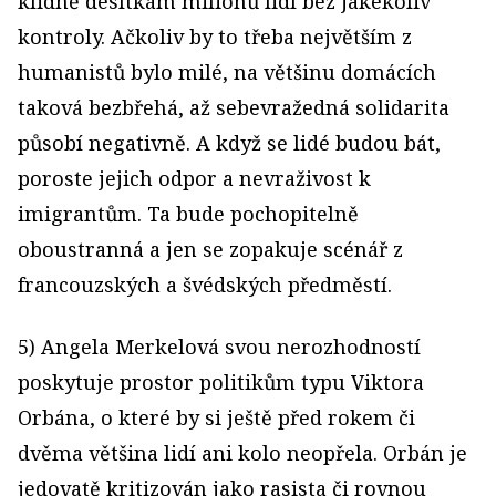
klidně desítkám milionů lidí bez jakékoliv
kontroly. Ačkoliv by to třeba největším z
humanistů bylo milé, na většinu domácích
taková bezbřehá, až sebevražedná solidarita
působí negativně. A když se lidé budou bát,
poroste jejich odpor a nevraživost k
imigrantům. Ta bude pochopitelně
oboustranná a jen se zopakuje scénář z
francouzských a švédských předměstí.
5) Angela Merkelová svou nerozhodností
poskytuje prostor politikům typu Viktora
Orbána, o které by si ještě před rokem či
dvěma většina lidí ani kolo neopřela. Orbán je
jedovatě kritizován jako rasista či rovnou