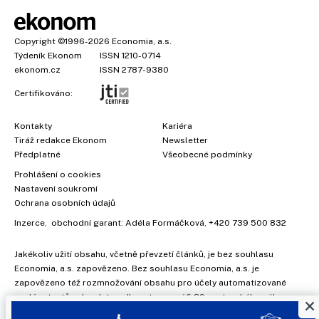
Copyright
©1996-2026
Economia, a.s.
Týdeník Ekonom
ISSN 1210-0714
ekonom.cz
ISSN 2787-9380
Certifikováno:
Kontakty
Kariéra
Tiráž redakce Ekonom
Newsletter
Předplatné
Všeobecné podmínky
Prohlášení o cookies
Nastavení soukromí
Ochrana osobních údajů
Inzerce
, obchodní garant:
Adéla Formáčková
,
+420 739 500 832
Jakékoliv užití obsahu, včetně převzetí článků, je bez souhlasu
Economia, a.s. zapovězeno. Bez souhlasu Economia, a.s. je
zapovězeno též rozmnožování obsahu pro účely automatizované
analýzy textů nebo dat podle ustanovení § 39c autorského zákona.
×