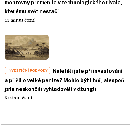
montovny proměnila v technologického rivala,
kterému svět nestačí
11 minut čtení
Naletěli jste při investování
INVESTIČNÍ PODVODY
a přišli o velké peníze? Mohlo být i hůř, alespoň
jste neskončili vyhladovělí v džungli
6 minut čtení