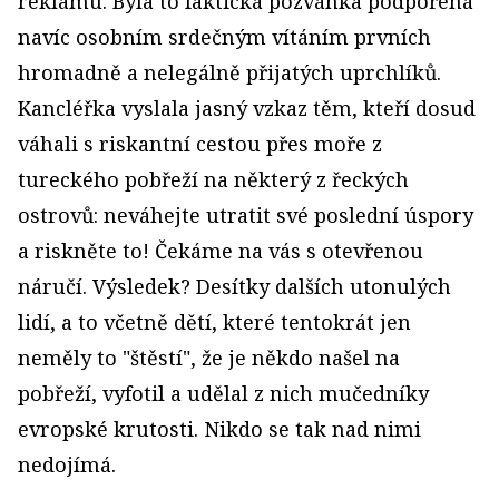
reklamu. Byla to faktická pozvánka podpořená
navíc osobním srdečným vítáním prvních
hromadně a nelegálně přijatých uprchlíků.
Kancléřka vyslala jasný vzkaz těm, kteří dosud
váhali s riskantní cestou přes moře z
tureckého pobřeží na některý z řeckých
ostrovů: neváhejte utratit své poslední úspory
a riskněte to! Čekáme na vás s otevřenou
náručí. Výsledek? Desítky dalších utonulých
lidí, a to včetně dětí, které tentokrát jen
neměly to "štěstí", že je někdo našel na
pobřeží, vyfotil a udělal z nich mučedníky
evropské krutosti. Nikdo se tak nad nimi
nedojímá.