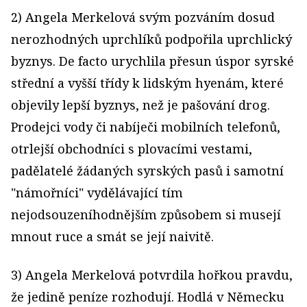
2) Angela Merkelová svým pozváním dosud
nerozhodných uprchlíků podpořila uprchlický
byznys. De facto urychlila přesun úspor syrské
střední a vyšší třídy k lidským hyenám, které
objevily lepší byznys, než je pašování drog.
Prodejci vody či nabíječi mobilních telefonů,
otrlejší obchodníci s plovacími vestami,
padělatelé žádaných syrských pasů i samotní
"námořníci" vydělávající tím
nejodsouzeníhodnějším způsobem si musejí
mnout ruce a smát se její naivitě.
3) Angela Merkelová potvrdila hořkou pravdu,
že jedině peníze rozhodují. Hodlá v Německu