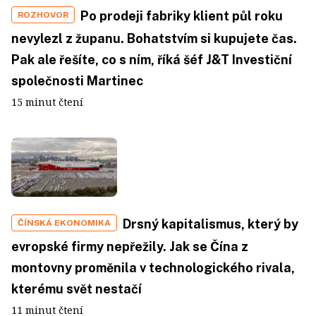
Po prodeji fabriky klient půl roku
ROZHOVOR
nevylezl z županu. Bohatstvím si kupujete čas.
Pak ale řešíte, co s ním, říká šéf J&T Investiční
společnosti Martinec
15 minut čtení
Drsný kapitalismus, který by
ČÍNSKÁ EKONOMIKA
evropské firmy nepřežily. Jak se Čína z
montovny proměnila v technologického rivala,
kterému svět nestačí
11 minut čtení