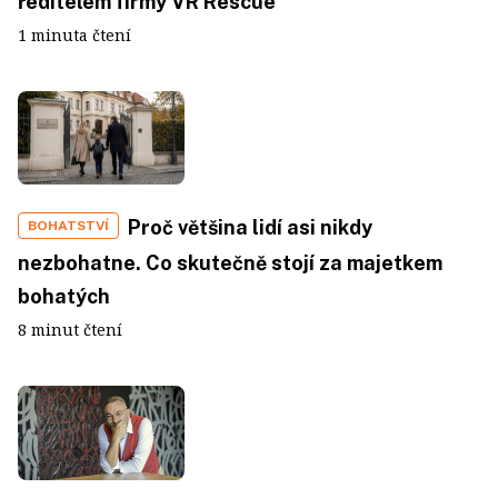
ředitelem firmy VR Rescue
1 minuta čtení
Proč většina lidí asi nikdy
BOHATSTVÍ
nezbohatne. Co skutečně stojí za majetkem
bohatých
8 minut čtení