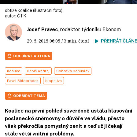
obtíže koalice (ilustrační foto)
autor:
ČTK
Josef Pravec
, redaktor týdeníku Ekonom
29. 5. 2015
06:05
/ 3 min. čtení
PŘEHRÁT ČLÁN
ODEBÍRAT AUTORA
koalice
Babiš Andrej
Sobotka Bohuslav
Pavel Bělobrádek
biopaliva
ODEBÍRAT TÉMA
Koalice na první pohled suverénně ustála hlasování
poslanecké sněmovny o důvěře ve vládu, přesto
však překročila pomyslný zenit a teď už ji čekají
stále větší vnitřní problémy.