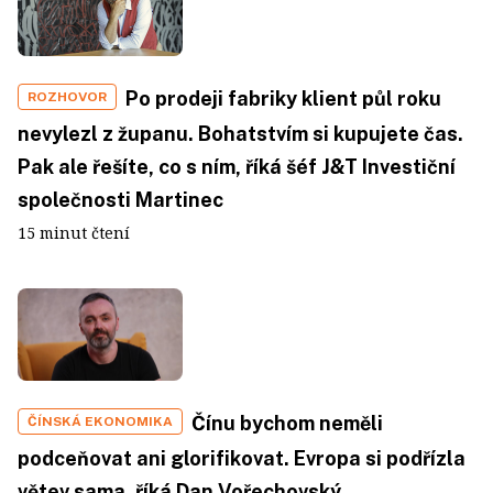
Po prodeji fabriky klient půl roku
ROZHOVOR
nevylezl z županu. Bohatstvím si kupujete čas.
Pak ale řešíte, co s ním, říká šéf J&T Investiční
společnosti Martinec
15 minut čtení
Čínu bychom neměli
ČÍNSKÁ EKONOMIKA
podceňovat ani glorifikovat. Evropa si podřízla
větev sama, říká Dan Vořechovský