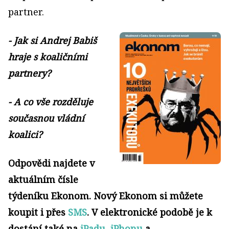
partner.
- Jak si Andrej Babiš
hraje s koaličními
partnery?
- A co vše rozděluje
současnou vládní
koalici?
Odpovědi najdete v
aktuálním čísle
týdeníku Ekonom.
Nový Ekonom si můžete
koupit i přes
SMS
. V elektronické podobě je k
dostání také na
iPadu
,
iPhonu
a