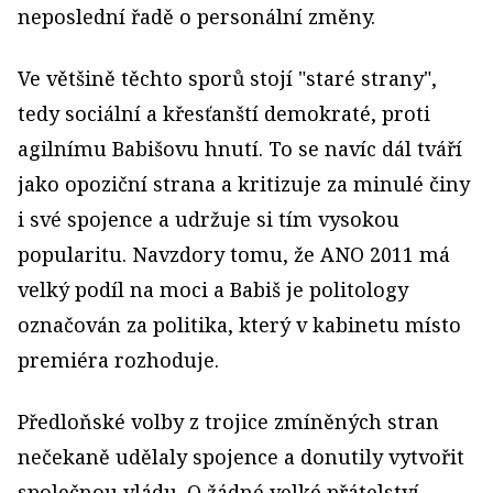
neposlední řadě o personální změny.
Ve většině těchto sporů stojí "staré strany",
tedy sociální a křesťanští demokraté, proti
agilnímu Babišovu hnutí. To se navíc dál tváří
jako opoziční strana a kritizuje za minulé činy
i své spojence a udržuje si tím vysokou
popularitu. Navzdory tomu, že ANO 2011 má
velký podíl na moci a Babiš je politology
označován za politika, který v kabinetu místo
premiéra rozhoduje.
Předloňské volby z trojice zmíněných stran
nečekaně udělaly spojence a donutily vytvořit
společnou vládu. O žádné velké přátelství