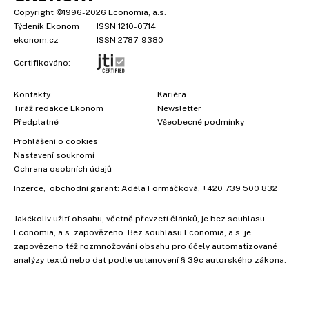
Copyright
©1996-2026
Economia, a.s.
Týdeník Ekonom
ISSN 1210-0714
ekonom.cz
ISSN 2787-9380
Certifikováno:
Kontakty
Kariéra
Tiráž redakce Ekonom
Newsletter
Předplatné
Všeobecné podmínky
Prohlášení o cookies
Nastavení soukromí
Ochrana osobních údajů
Inzerce
, obchodní garant:
Adéla Formáčková
,
+420 739 500 832
Jakékoliv užití obsahu, včetně převzetí článků, je bez souhlasu
×
Economia, a.s. zapovězeno. Bez souhlasu Economia, a.s. je
zapovězeno též rozmnožování obsahu pro účely automatizované
analýzy textů nebo dat podle ustanovení § 39c autorského zákona.