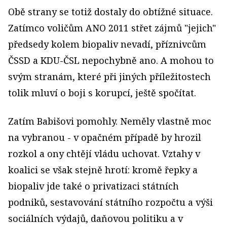
Obě strany se totiž dostaly do obtížné situace.
Zatímco voličům ANO 2011 střet zájmů "jejich"
předsedy kolem biopaliv nevadí, příznivcům
ČSSD a KDU-ČSL nepochybně ano. A mohou to
svým stranám, které při jiných příležitostech
tolik mluví o boji s korupcí, ještě spočítat.
Zatím Babišovi pomohly. Neměly vlastně moc
na vybranou - v opačném případě by hrozil
rozkol a ony chtějí vládu uchovat. Vztahy v
koalici se však stejně hrotí: kromě řepky a
biopaliv jde také o privatizaci státních
podniků, sestavování státního rozpočtu a výši
sociálních výdajů, daňovou politiku a v