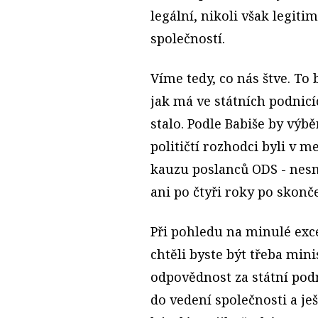
legální, nikoli však legit
společností.
Víme tedy, co nás štve. To
jak má ve státních podnic
stalo. Podle Babiše by výbě
političtí rozhodci byli v m
kauzu poslanců ODS - nesm
ani po čtyři roky po skon
Při pohledu na minulé exc
chtěli byste být třeba min
odpovědnost za státní podn
do vedení společnosti a je