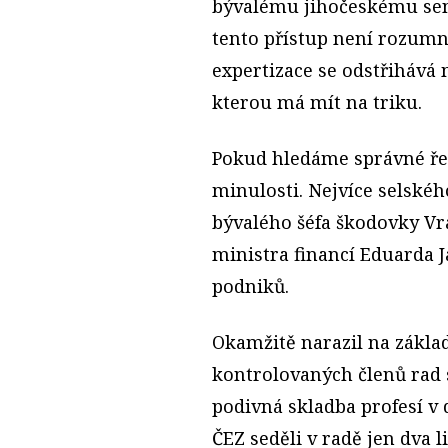
bývalému jihočeskému sen
tento přístup není rozumn
expertizace se odstřihává 
kterou má mít na triku.
Pokud hledáme správné řeš
minulosti. Nejvíce selsk
bývalého šéfa škodovky Vra
ministra financí Eduarda J
podniků.
Okamžitě narazil na zákla
kontrolovaných členů rad s
podivná skladba profesí v 
ČEZ seděli v radě jen dva l