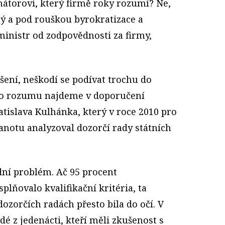
átorovi, který firmě roky rozumí? Ne,
ý a pod rouškou byrokratizace a
ministr od zodpovědnosti za firmy,
ení, neškodí se podívat trochu do
ého rozumu najdeme v doporučení
tislava Kulhánka, který v roce 2010 pro
anotu analyzoval dozorčí rady státních
dní problém. Ač 95 procent
plňovalo kvalifikační kritéria, ta
dozorčích radách přesto bila do očí. V
idé z jedenácti, kteří měli zkušenost s