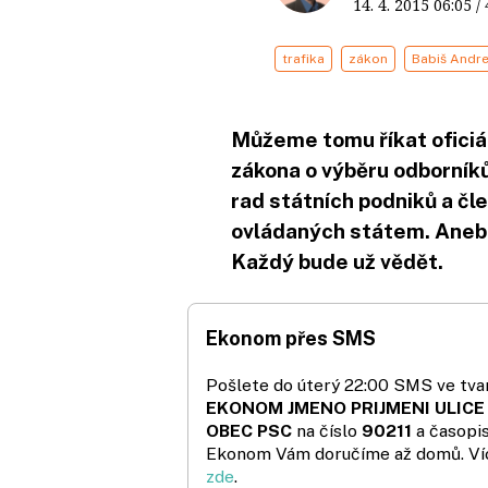
14. 4. 2015
06:05
/
trafika
zákon
Babiš Andre
Můžeme tomu říkat ofici
zákona o výběru odborníků
rad státních podniků a č
ovládaných státem. Anebo
Každý bude už vědět.
Ekonom přes SMS
Pošlete do úterý 22:00 SMS ve tvar
EKONOM JMENO PRIJMENI ULICE
OBEC PSC
na číslo
90211
a časopi
Ekonom Vám doručíme až domů. Ví
zde
.