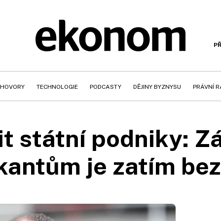
PŘ
HOVORY
TECHNOLOGIE
PODCASTY
DĚJINY BYZNYSU
PRÁVNÍ 
it státní podniky: Z
ikantům je zatím be