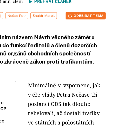
 4 min. čtení
PŘEHRÁT ČLÁNEK
j
Nečas Petr
Šnajdr Marek
ODEBÍRAT TÉMA
álním názvem Návrh věcného záměru
 do funkcí ředitelů a členů dozorčích
lenů orgánů obchodních společností
 zkráceně zákon proti trafikantům.
Minimálně si vzpomene, jak
v éře vlády Petra Nečase tři
u:
poslanci ODS tak dlouho
 CP
rebelovali, až dostali trafiky
s
ce
ve státních a polostátních