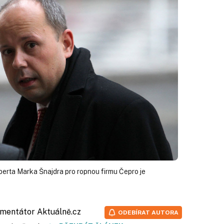
perta Marka Šnajdra pro ropnou firmu Čepro je
omentátor
Aktuálně.cz
ODEBÍRAT AUTORA