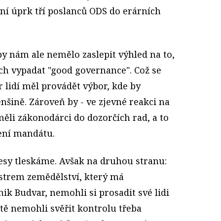
imní úprk tří poslanců ODS do erárních
 by nám ale nemělo zaslepit výhled na to,
ích vypadat "good governance". Což se
r lidí měl provádět výbor, kde by
enšině. Zároveň by - ve zjevné reakci na
ěli zákonodárci do dozorčích rad, a to
čení mandátu.
esy tleskáme. Avšak na druhou stranu:
istrem zemědělství, který má
ik Budvar, nemohli si prosadit své lidi
ště nemohli svěřit kontrolu třeba