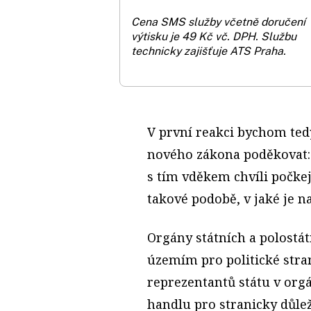
Cena SMS služby včetně doručení
výtisku je 49 Kč vč. DPH.
Službu
technicky zajišťuje ATS Praha.
V první reakci bychom tedy
nového zákona poděkovat: 
s tím vděkem chvíli počke
takové podobě, v jaké je n
Orgány státních a polostá
územím pro politické stra
reprezentantů státu v org
handlu pro stranicky důlež