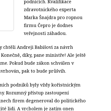
podnicích. Kvalifikace
zdravotnického experta
Marka Šnajdra pro ropnou
firmu Čepro je dodnes
veřejnosti záhadou.
 chtěli Andreji Babišovi za návrh
Konečně, díky, pane ministře! Ale ještě
jme. Pokud bude zákon schválen v
avrhován, pak to bude průšvih.
tních podniků byly vždy kořistnickým
ny. Rozumný přístup zastoupení
ánech firem degeneroval do politického
ité lidi. A vrcholem je zatím onen