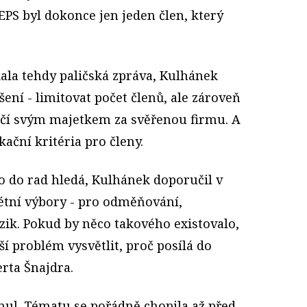
EPS byl dokonce jen jeden člen, který
kala tehdy paličská zpráva, Kulhánek
šení - limitovat počet členů, ale zároveň
ručí svým majetkem za svěřenou firmu. A
kační kritéria pro členy.
o do rad hledá, Kulhánek doporučil v
rétní výbory - pro odměňování,
izik. Pokud by něco takového existovalo,
 problém vysvětlit, proč posílá do
rta Šnajdra.
ul. Tématu se pořádně chopila až před