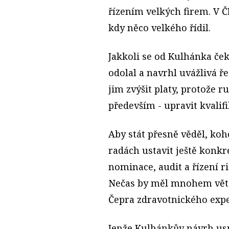
řízením velkých firem. V Č
kdy něco velkého řídil.
Jakkoli se od Kulhánka če
odolal a navrhl uvážlivá ře
jim zvýšit platy, protože 
především - upravit kvalifi
Aby stát přesně věděl, koh
radách ustavit ještě konk
nominace, audit a řízení r
Nečas by měl mnohem větší
Čepra zdravotnického expe
Jenže Kulhánkův návrh usn