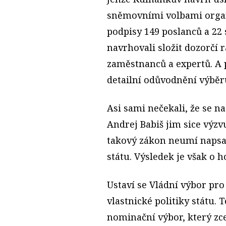
sněmovními volbami organ
podpisy 149 poslanců a 22 
navrhovali složit dozorčí r
zaměstnanců a expertů. A 
detailní odůvodnění výběr
Asi sami nečekali, že se n
Andrej Babiš jim sice výzv
takový zákon neumí napsat
státu. Výsledek je však o 
Ustaví se Vládní výbor pr
vlastnické politiky státu.
nominační výbor, který zce