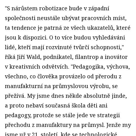
"S nárůstem robotizace bude v západní
společnosti neustále ubývat pracovních míst,
ta tendence je patrná ze všech ukazatelů, které
jsou k dispozici. O to více budou vyhledáváni
lidé, kteří mají rozvinuté tvůrčí schopnosti,"
říká Jiří Wald, podnikatel, filantrop a inovátor
v kreativních odvětvích. "Pedagogika, výchova,
všechno, co člověka provázelo od přerodu z
manufakturní na průmyslovou výrobu, se
přežívá. My jsme dnes někde absolutně jinde,
a proto nebaví současná škola děti ani
pedagogy, protože se stále jede ve strategii
přechodu z manufaktury na průmysl. Jenže my
jsme už v 21. století, kde se technologické