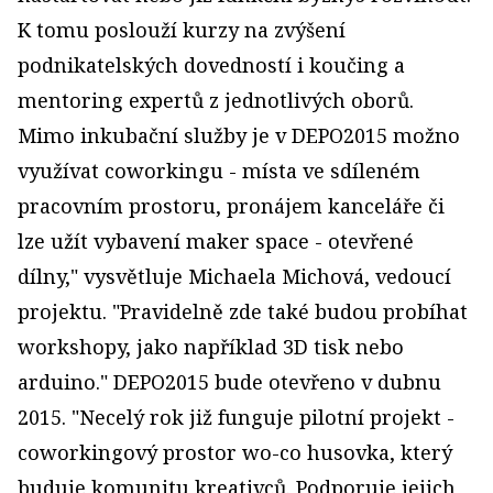
K tomu poslouží kurzy na zvýšení
podnikatelských dovedností i koučing a
mentoring expertů z jednotlivých oborů.
Mimo inkubační služby je v DEPO2015 možno
využívat coworkingu - místa ve sdíleném
pracovním prostoru, pronájem kanceláře či
lze užít vybavení maker space - otevřené
dílny," vysvětluje Michaela Michová, vedoucí
projektu. "Pravidelně zde také budou probíhat
workshopy, jako například 3D tisk nebo
arduino." DEPO2015 bude otevřeno v dubnu
2015. "Necelý rok již funguje pilotní projekt -
coworkingový prostor wo-co husovka, který
buduje komunitu kreativců. Podporuje jejich