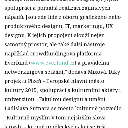
spolupráci a pomáhá realizaci zajímavých
nápadů. Jsou zde lidé z oboru grafického nebo
produktového designu, IT, marketingu, UX
designu. K jejich propojení slouží nejen
samotný prostor, ale také další nástroje -
například crowdfundingová platforma
Everfund (
www.everfund.cz
) a pravidelná
networkingová setkání," dodává Mixová. Díky
projektu Plzeň - Evropské hlavní město
kultury 2015, spolupráci s kulturními aktéry i
univerzitou - Fakultou designu a umění
Ladislava Sutnara se město kulturně pozvedlo.
"Kulturně myslím v tom nejširším slova
smyslu - kromě uměleckých akcí se řeší