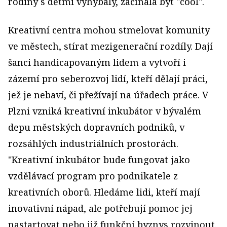
rodiny s dětmi vyhýbaly, začínala být "cool".
Kreativní centra mohou stmelovat komunity
ve městech, stírat mezigenerační rozdíly. Dají
šanci handicapovaným lidem a vytvoří i
zázemí pro seberozvoj lidí, kteří dělají práci,
jež je nebaví, či přežívají na úřadech práce. V
Plzni vzniká kreativní inkubátor v bývalém
depu městských dopravních podniků, v
rozsáhlých industriálních prostorách.
"Kreativní inkubátor bude fungovat jako
vzdělávací program pro podnikatele z
kreativních oborů. Hledáme lidi, kteří mají
inovativní nápad, ale potřebují pomoc jej
nastartovat nebo již funkční byznys rozvinout.