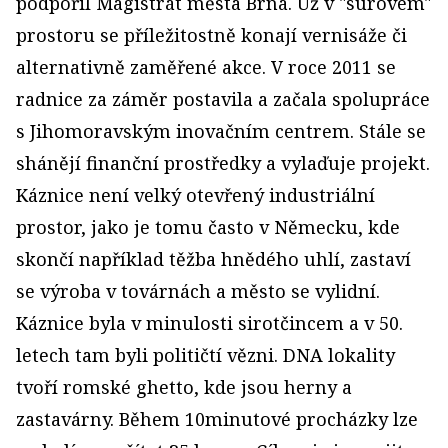
podpořil Magistrát města Brna. Už v "surovém"
prostoru se příležitostně konají vernisáže či
alternativně zaměřené akce. V roce 2011 se
radnice za záměr postavila a začala spolupráce
s Jihomoravským inovačním centrem. Stále se
shánějí finanční prostředky a vylaďuje projekt.
Káznice není velký otevřený industriální
prostor, jako je tomu často v Německu, kde
skončí například těžba hnědého uhlí, zastaví
se výroba v továrnách a město se vylidní.
Káznice byla v minulosti sirotčincem a v 50.
letech tam byli političtí vězni. DNA lokality
tvoří romské ghetto, kde jsou herny a
zastavárny. Během 10minutové procházky lze