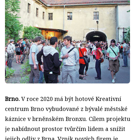
Brno.
V roce 2020 má být hotové Kreativní
centrum Brno vybudované z bývalé městské
káznice v brněnském Bronxu. Cílem projektu
je nabídnout prostor tvůrčím lidem a snížit
jejich odliv z Brna. Vznik nových firem je