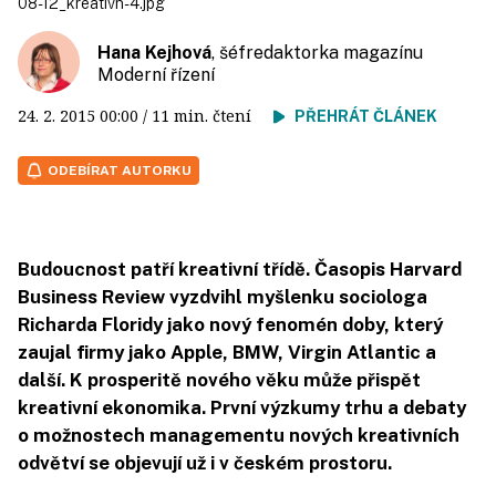
08-12_kreativn-4.jpg
Hana Kejhová
, šéfredaktorka magazínu
Moderní řízení
24. 2. 2015
00:00
/ 11 min. čtení
PŘEHRÁT ČLÁNEK
ODEBÍRAT AUTORKU
Budoucnost patří kreativní třídě. Časopis Harvard
Business Review vyzdvihl myšlenku sociologa
Richarda Floridy jako nový fenomén doby, který
zaujal firmy jako Apple, BMW, Virgin Atlantic a
další. K prosperitě nového věku může přispět
kreativní ekonomika. První výzkumy trhu a debaty
o možnostech managementu nových kreativních
odvětví se objevují už i v českém prostoru.